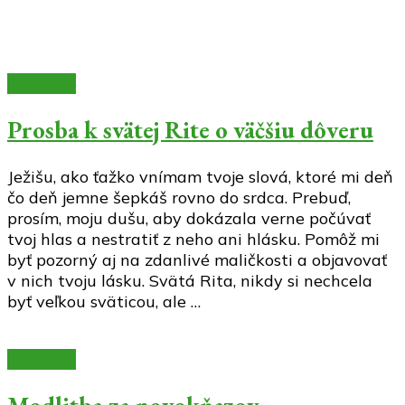
Modlitby
Prosba k svätej Rite o väčšiu dôveru
Ježišu, ako ťažko vnímam tvoje slová, ktoré mi deň
čo deň jemne šepkáš rovno do srdca. Prebuď,
prosím, moju dušu, aby dokázala verne počúvať
tvoj hlas a nestratiť z neho ani hlásku. Pomôž mi
byť pozorný aj na zdanlivé maličkosti a objavovať
v nich tvoju lásku. Svätá Rita, nikdy si nechcela
byť veľkou sväticou, ale …
Modlitby