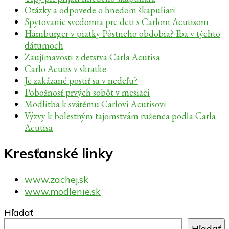
Otázky a odpovede o hnedom škapuliari
Spytovanie svedomia pre deti s Carlom Acutisom
Hamburger v piatky Pôstneho obdobia? Iba v týchto
dátumoch
Zaujímavosti z detstva Carla Acutisa
Carlo Acutis v skratke
Je zakázané postiť sa v nedeľu?
Pobožnosť prvých sobôt v mesiaci
Modlitba k svätému Carlovi Acutisovi
Výzvy k bolestným tajomstvám ruženca podľa Carla
Acutisa
Kresťanské linky
www.zachej.sk
www.modlenie.sk
Hľadať
Hľadať