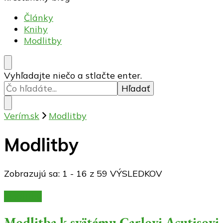
Články
Knihy
Modlitby
Hľadáte
Vyhľadajte niečo a stlačte enter.
niečo?
Verím.sk
Modlitby
Modlitby
Zobrazujú sa: 1 - 16 z 59 VÝSLEDKOV
Modlitby
Modlitba k svätému Carlovi Acutisovi