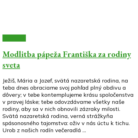
Modlitby
Modlitba pápeža Františka za rodiny
sveta
Ježiš, Mária a Jozef, svätá nazaretská rodina, na
teba dnes obraciame svoj pohľad plný obdivu a
dôvery; v tebe kontemplujeme krásu spoločenstva
v pravej láske; tebe odovzdávame všetky naše
rodiny, aby sa v nich obnovili zázraky milosti.
Svätá nazaretská rodina, verná strážkyňa
spásonosného tajomstva: oživ v nás úctu k tichu.
Urob z našich rodín večeradlá …