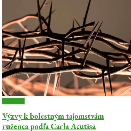
Modlitby
Výzvy k bolestným tajomstvám
ruženca podľa Carla Acutisa