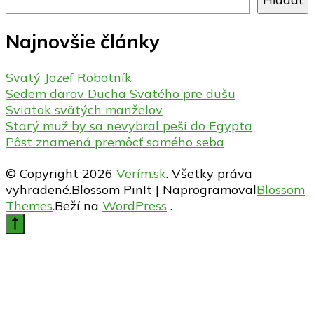
Najnovšie články
Svätý Jozef Robotník
Sedem darov Ducha Svätého pre dušu
Sviatok svätých manželov
Starý muž by sa nevybral peši do Egypta
Pôst znamená premôcť samého seba
© Copyright 2026
Verím.sk
. Všetky práva
vyhradené.
Blossom PinIt | Naprogramoval
Blossom
Themes
.Beží na
WordPress
.