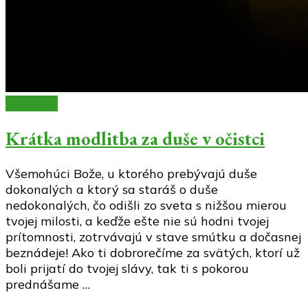
Modlitby
Krátka modlitba za duše v očistci
Všemohúci Bože, u ktorého prebývajú duše
dokonalých a ktorý sa staráš o duše
nedokonalých, čo odišli zo sveta s nižšou mierou
tvojej milosti, a keďže ešte nie sú hodni tvojej
prítomnosti, zotrvávajú v stave smútku a dočasnej
beznádeje! Ako ti dobrorečíme za svätých, ktorí už
boli prijatí do tvojej slávy, tak ti s pokorou
prednášame …