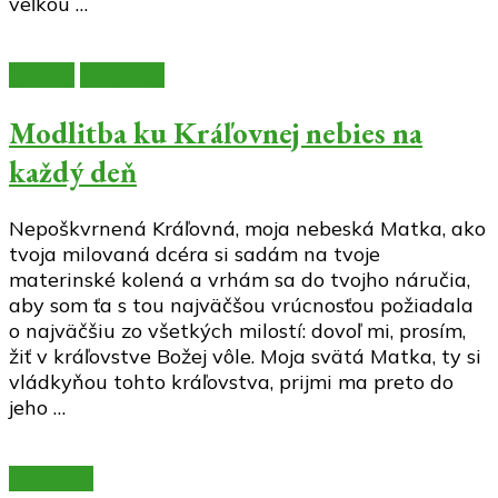
veľkou …
Články
Modlitby
Modlitba ku Kráľovnej nebies na
každý deň
Nepoškvrnená Kráľovná, moja nebeská Matka, ako
tvoja milovaná dcéra si sadám na tvoje
materinské kolená a vrhám sa do tvojho náručia,
aby som ťa s tou najväčšou vrúcnosťou požiadala
o najväčšiu zo všetkých milostí: dovoľ mi, prosím,
žiť v kráľovstve Božej vôle. Moja svätá Matka, ty si
vládkyňou tohto kráľovstva, prijmi ma preto do
jeho …
Modlitby