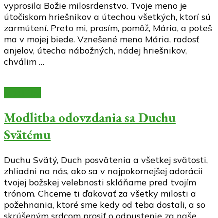
vyprosila Božie milosrdenstvo. Tvoje meno je
útočiskom hriešnikov a útechou všetkých, ktorí sú
zarmútení. Preto mi, prosím, pomôž, Mária, a poteš
ma v mojej biede. Vznešené meno Mária, radosť
anjelov, útecha nábožných, nádej hriešnikov,
chválim …
Modlitby
Modlitba odovzdania sa Duchu
Svätému
Duchu Svätý, Duch posvätenia a všetkej svätosti,
zhliadni na nás, ako sa v najpokornejšej adorácii
tvojej božskej velebnosti skláňame pred tvojím
trónom. Chceme ti ďakovať za všetky milosti a
požehnania, ktoré sme kedy od teba dostali, a so
skrúšeným srdcom prosiť o odpustenie za naše