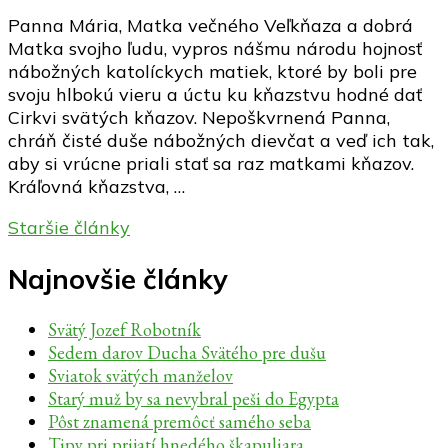
Panna Mária, Matka večného Veľkňaza a dobrá
Matka svojho ľudu, vypros nášmu národu hojnosť
nábožných katolíckych matiek, ktoré by boli pre
svoju hlbokú vieru a úctu ku kňazstvu hodné dať
Cirkvi svätých kňazov. Nepoškvrnená Panna,
chráň čisté duše nábožných dievčat a veď ich tak,
aby si vrúcne priali stať sa raz matkami kňazov.
Kráľovná kňazstva, …
Navigácia
Staršie články
v
Najnovšie články
článkoch
Svätý Jozef Robotník
Sedem darov Ducha Svätého pre dušu
Sviatok svätých manželov
Starý muž by sa nevybral peši do Egypta
Pôst znamená premôcť samého seba
Tipy pri prijatí hnedého škapuliara