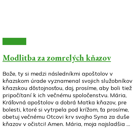
Modlitby
Modlitba za zomrelých kňazov
Bože, ty si medzi následníkmi apoštolov v
kňazskom úrade vyznamenal svojich služobníkov
kňazskou dôstojnosťou, daj, prosíme, aby boli tiež
pripočítaní k ich večnému spoločenstvu. Mária,
Kráľovná apoštolov a dobrá Matka kňazov, pre
bolesti, ktoré si vytrpela pod krížom, ťa prosíme,
obetuj večnému Otcovi krv svojho Syna za duše
kňazov v očistci! Amen. Mária, moja najsladšia …