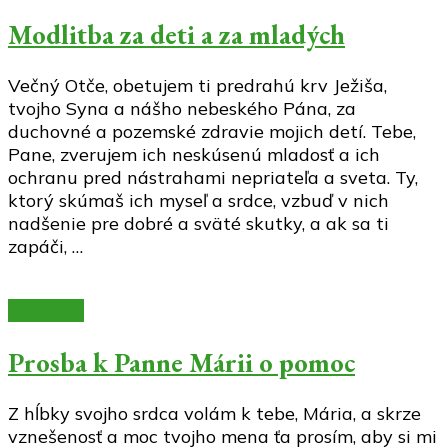
Modlitba za deti a za mladých
Večný Otče, obetujem ti predrahú krv Ježiša,
tvojho Syna a nášho nebeského Pána, za
duchovné a pozemské zdravie mojich detí. Tebe,
Pane, zverujem ich neskúsenú mladosť a ich
ochranu pred nástrahami nepriateľa a sveta. Ty,
ktorý skúmaš ich myseľ a srdce, vzbuď v nich
nadšenie pre dobré a sväté skutky, a ak sa ti
zapáči, …
Modlitby
Prosba k Panne Márii o pomoc
Z hĺbky svojho srdca volám k tebe, Mária, a skrze
vznešenosť a moc tvojho mena ťa prosím, aby si mi