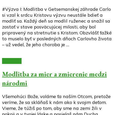
#Výzva I: Modlitba v Getsemanskej záhrade Carlo
si vzal k srdcu Kristovu výzvu neustále bdieť a
modliť sa. Každý deň sa modlil ruženec a snažil sa
zostať v stave posväcujúcej milosti, aby bol
pripravený na stretnutie s Kristom. Obzvlášť ťažké
to muselo byť v posledných dňoch Carlovho života
– už vedel, že jeho choroba je …
Modlitby
Modlitba za mier a zmierenie medzi
národmi
Všemohúci Bože, voláme ťa naším Otcom, pretože
veríme, že sa skláňaš k nám ako k svojim deťom.
Vieme, že túžiš po tom, aby sme na zemi žili v
pokoji a v tvojej láske a posielaš nám Ducha