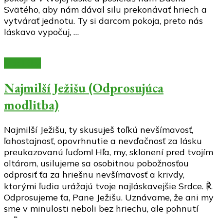
Svätého, aby nám dával silu prekonávať hriech a
vytvárať jednotu. Ty si darcom pokoja, preto nás
láskavo vypočuj, …
Modlitby
Najmilší Ježišu (Odprosujúca
modlitba)
Najmilší Ježišu, ty skusuješ toľkú nevšímavosť,
ľahostajnosť, opovrhnutie a nevďačnosť za lásku
preukazovanú ľuďom! Hľa, my, sklonení pred tvojím
oltárom, usilujeme sa osobitnou pobožnosťou
odprosiť ťa za hriešnu nevšímavosť a krivdy,
ktorými ľudia urážajú tvoje najláskavejšie Srdce. ℟.
Odprosujeme ťa, Pane Ježišu. Uznávame, že ani my
sme v minulosti neboli bez hriechu, ale pohnutí