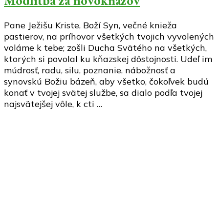
Modlitba za novokňazov
Pane Ježišu Kriste, Boží Syn, večné knieža
pastierov, na príhovor všetkých tvojich vyvolených
voláme k tebe; zošli Ducha Svätého na všetkých,
ktorých si povolal ku kňazskej dôstojnosti. Udeľ im
múdrosť, radu, silu, poznanie, nábožnosť a
synovskú Božiu bázeň, aby všetko, čokoľvek budú
konať v tvojej svätej službe, sa dialo podľa tvojej
najsvätejšej vôle, k cti …