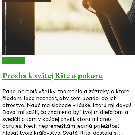
Modlitby
Prosba k svätej Rite o pokoru
Pane, nerobíš všetky znamenia a zázraky, o ktoré
žiadam, lebo nechceš, aby som upadol do ich
otroctva. Nauč ma slobode v láske, ktorú mi dávaš.
Dovoľ mi zažiť, čo znamená byť tvojím dieťaťom, a
svedčiť o tom v každej chvíli, ktorú mi dnes
daruješ. Nech nepremeškám jedinú príležitosť
hlásať tvoje kráľovstvo. Svätá Rita, dostala si …