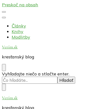
Preskoč na obsah
Články
Knihy
Modlitby
Verím.sk
kresťanský blog
Hľadáte
Vyhľadajte niečo a stlačte enter.
niečo?
Verím.sk
kresťanský blog