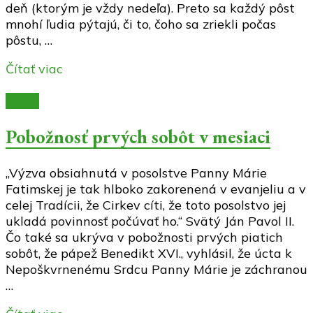
deň (ktorým je vždy nedeľa). Preto sa každý pôst
mnohí ľudia pýtajú, či to, čoho sa zriekli počas
pôstu, …
Čítať viac
Knihy
Pobožnosť prvých sobôt v mesiaci
„Výzva obsiahnutá v posolstve Panny Márie
Fatimskej je tak hlboko zakorenená v evanjeliu a v
celej Tradícii, že Cirkev cíti, že toto posolstvo jej
ukladá povinnosť počúvať ho.“ Svätý Ján Pavol II.
Čo také sa ukrýva v pobožnosti prvých piatich
sobôt, že pápež Benedikt XVI., vyhlásil, že úcta k
Nepoškvrnenému Srdcu Panny Márie je záchranou
…