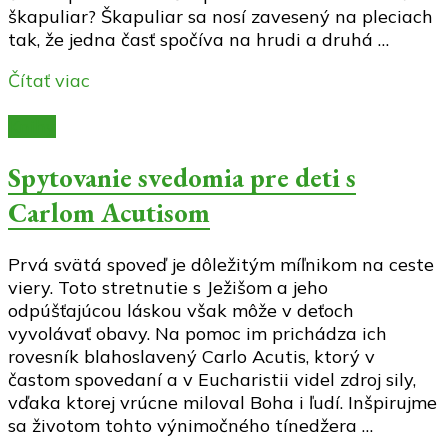
škapuliar? Škapuliar sa nosí zavesený na pleciach
tak, že jedna časť spočíva na hrudi a druhá …
Čítať viac
Knihy
Spytovanie svedomia pre deti s
Carlom Acutisom
Prvá svätá spoveď je dôležitým míľnikom na ceste
viery. Toto stretnutie s Ježišom a jeho
odpúšťajúcou láskou však môže v deťoch
vyvolávať obavy. Na pomoc im prichádza ich
rovesník blahoslavený Carlo Acutis, ktorý v
častom spovedaní a v Eucharistii videl zdroj sily,
vďaka ktorej vrúcne miloval Boha i ľudí. Inšpirujme
sa životom tohto výnimočného tínedžera …