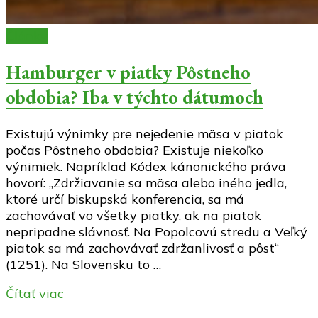
Články
Hamburger v piatky Pôstneho
obdobia? Iba v týchto dátumoch
Existujú výnimky pre nejedenie mäsa v piatok
počas Pôstneho obdobia? Existuje niekoľko
výnimiek. Napríklad Kódex kánonického práva
hovorí: „Zdržiavanie sa mäsa alebo iného jedla,
ktoré určí biskupská konferencia, sa má
zachovávať vo všetky piatky, ak na piatok
nepripadne slávnosť. Na Popolcovú stredu a Veľký
piatok sa má zachovávať zdržanlivosť a pôst“
(1251). Na Slovensku to …
Čítať viac