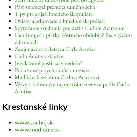
Pôst znamená premôcť samého seba
Tipy pri prijatí hnedého škapuliara
Otázky a odpovede o hnedom škapuliari
Spytovanie svedomia pre deti s Carlom Acutisom
Hamburger v piatky Pôstneho obdobia? Iba v týchto
dátumoch
Zaujímavosti z detstva Carla Acutisa
Carlo Acutis v skratke
Je zakázané postiť sa v nedeľu?
Pobožnosť prvých sobôt v mesiaci
Modlitba k svätému Carlovi Acutisovi
Výzvy k bolestným tajomstvám ruženca podľa Carla
Acutisa
Kresťanské linky
www.zachej.sk
www.modlenie.sk