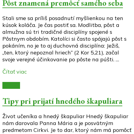
Pôst znamená premôcť samého seba
Stali sme sa príliš posadnutí myšlienkou na ten
kúsok koláča. Je čas postiť sa. Modlitba, pôst a
almužna sú tri tradičné disciplíny spojené s
Pôstnym obdobím. Katolíci si často spájajú pôst s
pokáním, no je to aj duchovná disciplína: Ježiš,
„ten, ktorý nepoznal hriech“ (2 Kor 5,21), začal
svoje verejné účinkovanie po pôste na púšti. …
Čítať viac
Články
Tipy pri prijatí hnedého škapuliara
Život učeníka a hnedý škapuliar Hnedý škapuliar
nám darovala Panna Mária a je posvätným
predmetom Cirkvi. Je to dar, ktorý nám má pomôcť