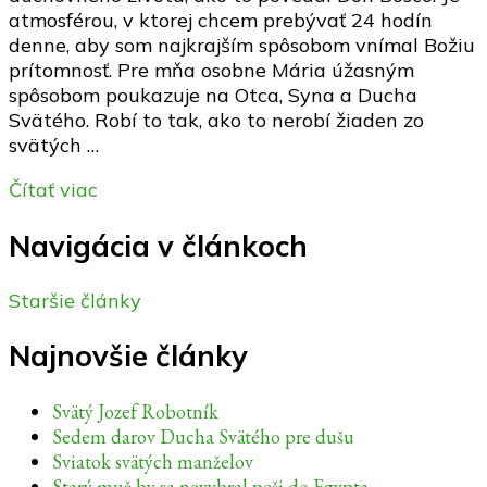
atmosférou, v ktorej chcem prebývať 24 hodín
denne, aby som najkrajším spôsobom vnímal Božiu
prítomnosť. Pre mňa osobne Mária úžasným
spôsobom poukazuje na Otca, Syna a Ducha
Svätého. Robí to tak, ako to nerobí žiaden zo
svätých …
Čítať viac
Navigácia v článkoch
Staršie články
Najnovšie články
Svätý Jozef Robotník
Sedem darov Ducha Svätého pre dušu
Sviatok svätých manželov
Starý muž by sa nevybral peši do Egypta