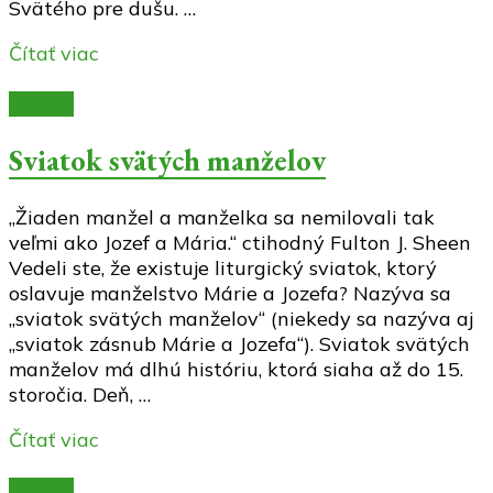
Svätého pre dušu. …
Čítať viac
Články
Sviatok svätých manželov
„Žiaden manžel a manželka sa nemilovali tak
veľmi ako Jozef a Mária.“ ctihodný Fulton J. Sheen
Vedeli ste, že existuje liturgický sviatok, ktorý
oslavuje manželstvo Márie a Jozefa? Nazýva sa
„sviatok svätých manželov“ (niekedy sa nazýva aj
„sviatok zásnub Márie a Jozefa“). Sviatok svätých
manželov má dlhú históriu, ktorá siaha až do 15.
storočia. Deň, …
Čítať viac
Články