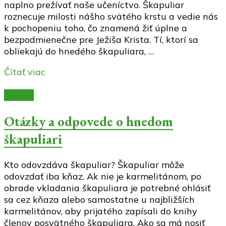
naplno prežívať naše učeníctvo. Škapuliar
roznecuje milosti nášho svätého krstu a vedie nás
k pochopeniu toho, čo znamená žiť úplne a
bezpodmienečne pre Ježiša Krista. Tí, ktorí sa
obliekajú do hnedého škapuliara, …
Čítať viac
Články
Otázky a odpovede o hnedom
škapuliari
Kto odovzdáva škapuliar? Škapuliar môže
odovzdať iba kňaz. Ak nie je karmelitánom, po
obrade vkladania škapuliara je potrebné ohlásiť
sa cez kňaza alebo samostatne u najbližších
karmelitánov, aby prijatého zapísali do knihy
členov posvätného škapuliara. Ako sa má nosiť