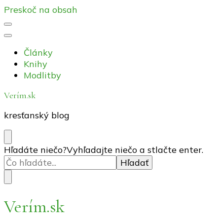
Preskoč na obsah
Články
Knihy
Modlitby
Verím.sk
kresťanský blog
Hľadáte niečo?
Vyhľadajte niečo a stlačte enter.
Verím.sk