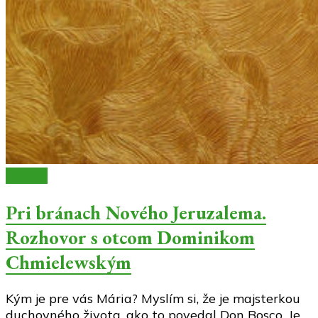
Články
Pri bránach Nového Jeruzalema.
Rozhovor s otcom Dominikom
Chmielewským
Kým je pre vás Mária? Myslím si, že je majsterkou
duchovného života, ako to povedal Don Bosco. Je