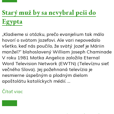
Starý muž by sa nevybral peši do
Egypta
„Kladieme si otázku, prečo evanjelium tak málo
hovorí o svätom Jozefovi. Ale vari nepovedalo
všetko, keď nás poučilo, že svätý Jozef je Máriin
manžel?“ blahoslavený William Joseph Chaminade
V roku 1981 Matka Angelica založila Eternal
Word Television Network (EWTN) (Televíznu sieť
večného Slova). Jej požehnaná televízia je
nesmierne úspešným a plodným dielom
apoštolátu katolíckych médií. …
Čítať viac
Články