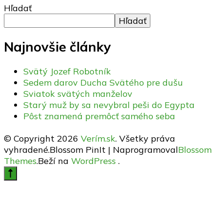
Hľadať
Hľadať
Najnovšie články
Svätý Jozef Robotník
Sedem darov Ducha Svätého pre dušu
Sviatok svätých manželov
Starý muž by sa nevybral peši do Egypta
Pôst znamená premôcť samého seba
© Copyright 2026
Verím.sk
. Všetky práva
vyhradené.
Blossom PinIt | Naprogramoval
Blossom
Themes
.Beží na
WordPress
.