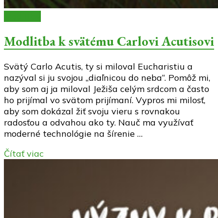
Modlitby
Modlitba k svätému Carlovi Acutisovi
Svätý Carlo Acutis, ty si miloval Eucharistiu a
nazýval si ju svojou „diaľnicou do neba“. Pomôž mi,
aby som aj ja miloval Ježiša celým srdcom a často
ho prijímal vo svätom prijímaní. Vypros mi milosť,
aby som dokázal žiť svoju vieru s rovnakou
radosťou a odvahou ako ty. Nauč ma využívať
moderné technológie na šírenie …
Čítať viac