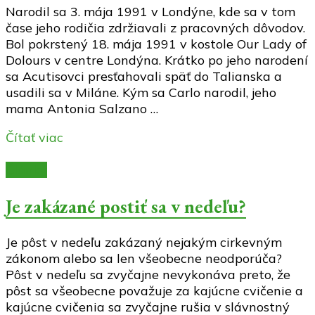
Narodil sa 3. mája 1991 v Londýne, kde sa v tom
čase jeho rodičia zdržiavali z pracovných dôvodov.
Bol pokrstený 18. mája 1991 v kostole Our Lady of
Dolours v centre Londýna. Krátko po jeho narodení
sa Acutisovci presťahovali späť do Talianska a
usadili sa v Miláne. Kým sa Carlo narodil, jeho
mama Antonia Salzano …
Čítať viac
Články
Je zakázané postiť sa v nedeľu?
Je pôst v nedeľu zakázaný nejakým cirkevným
zákonom alebo sa len všeobecne neodporúča?
Pôst v nedeľu sa zvyčajne nevykonáva preto, že
pôst sa všeobecne považuje za kajúcne cvičenie a
kajúcne cvičenia sa zvyčajne rušia v slávnostný