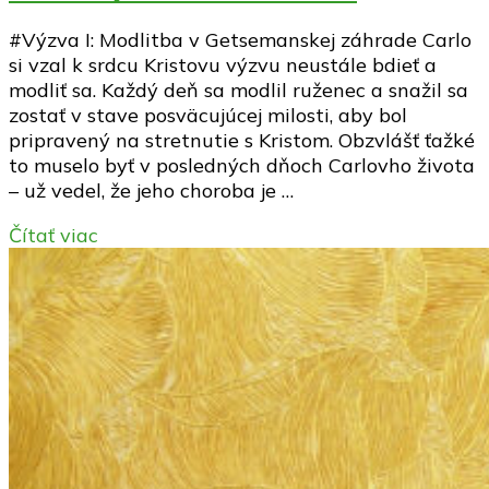
#Výzva I: Modlitba v Getsemanskej záhrade Carlo
si vzal k srdcu Kristovu výzvu neustále bdieť a
modliť sa. Každý deň sa modlil ruženec a snažil sa
zostať v stave posväcujúcej milosti, aby bol
pripravený na stretnutie s Kristom. Obzvlášť ťažké
to muselo byť v posledných dňoch Carlovho života
– už vedel, že jeho choroba je …
Čítať viac