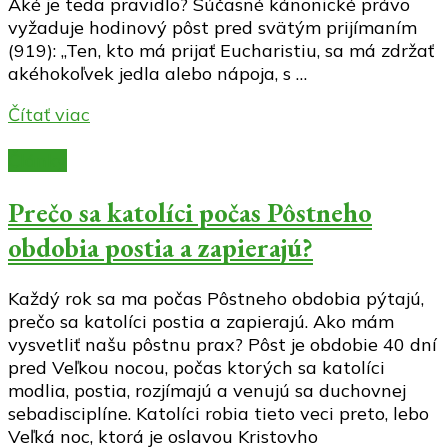
Aké je teda pravidlo? Súčasné kánonické právo
vyžaduje hodinový pôst pred svätým prijímaním
(919): „Ten, kto má prijať Eucharistiu, sa má zdržať
akéhokoľvek jedla alebo nápoja, s …
Čítať viac
Články
Prečo sa katolíci počas Pôstneho
obdobia postia a zapierajú?
Každý rok sa ma počas Pôstneho obdobia pýtajú,
prečo sa katolíci postia a zapierajú. Ako mám
vysvetliť našu pôstnu prax? Pôst je obdobie 40 dní
pred Veľkou nocou, počas ktorých sa katolíci
modlia, postia, rozjímajú a venujú sa duchovnej
sebadisciplíne. Katolíci robia tieto veci preto, lebo
Veľká noc, ktorá je oslavou Kristovho