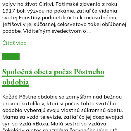
vplyv na život Cirkvi. Fatimské zjavenia z roku
1917 boli výzvou na pokánie, zatiaľ čo videnia
svätej Faustíny podnietili úctu k milosrdnému
Ježišovi v jej súčasnej, celosvetovo takej obľúbenej
podobe. Viditeľným svedectvom o …
Čítať viac
Články
Spoločná obeta počas Pôstneho
obdobia
Každé Pôstne obdobie sa zamýšľam nad bežnou
praxou katolíkov, ktorí si počas tohto svätého
obdobia vyberajú svoju vlastnú súkromnú obetu.
Mama sa vzdá televízie, zatiaľ čo jej dospievajúci
syn sa vzdá xBoxu. Malá sestra sa vzdáva
čokolády a otec sa vzdáva červeného vína. Už