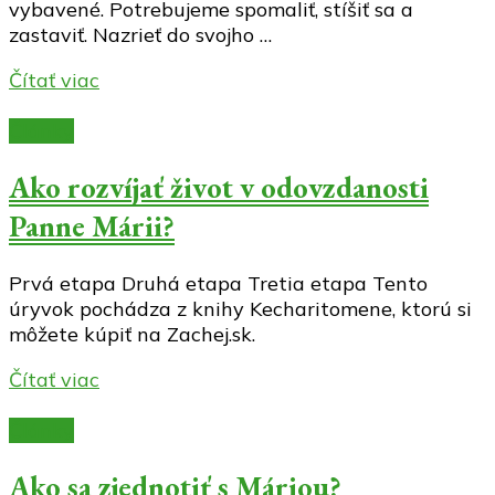
vybavené. Potrebujeme spomaliť, stíšiť sa a
zastaviť. Nazrieť do svojho …
Čítať viac
Články
Ako rozvíjať život v odovzdanosti
Panne Márii?
Prvá etapa Druhá etapa Tretia etapa Tento
úryvok pochádza z knihy Kecharitomene, ktorú si
môžete kúpiť na Zachej.sk.
Čítať viac
Články
Ako sa zjednotiť s Máriou?