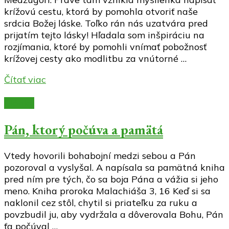
krížovú cestu, ktorá by pomohla otvoriť naše
srdcia Božej láske. Toľko rán nás uzatvára pred
prijatím tejto lásky! Hľadala som inšpiráciu na
rozjímania, ktoré by pomohli vnímať pobožnosť
krížovej cesty ako modlitbu za vnútorné …
Čítať viac
Články
Pán, ktorý počúva a pamätá
Vtedy hovorili bohabojní medzi sebou a Pán
pozoroval a vyslyšal. A napísala sa pamätná kniha
pred ním pre tých, čo sa boja Pána a vážia si jeho
meno. Kniha proroka Malachiáša 3, 16 Keď si sa
naklonil cez stôl, chytil si priateľku za ruku a
povzbudil ju, aby vydržala a dôverovala Bohu, Pán
ťa počúval …