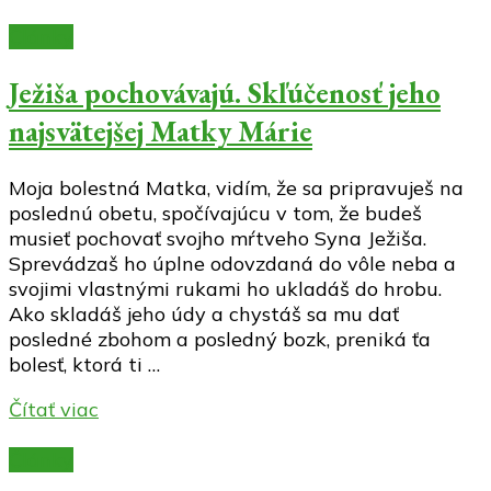
Články
Ježiša pochovávajú. Skľúčenosť jeho
najsvätejšej Matky Márie
Moja bolestná Matka, vidím, že sa pripravuješ na
poslednú obetu, spočívajúcu v tom, že budeš
musieť pochovať svojho mŕtveho Syna Ježiša.
Sprevádzaš ho úplne odovzdaná do vôle neba a
svojimi vlastnými rukami ho ukladáš do hrobu.
Ako skladáš jeho údy a chystáš sa mu dať
posledné zbohom a posledný bozk, preniká ťa
bolesť, ktorá ti …
Čítať viac
Články