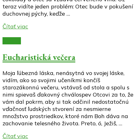
teraz vidíte jeden problém: Otec bude v pokušení
duchovnej pýchy, keďže …
Čítať viac
Články
Eucharistická večera
Moja ľúbezná láska, nenásytná vo svojej láske,
vidím, ako so svojimi učeníkmi končíš
starozákonnú večeru, vstávaš od stola a spolu s
nimi spievaš ďakovný chválospev Otcovi za to, že
vám dal pokrm, aby si tak odčinil nedostatočnú
vďačnosť ľudských stvorení za nesmierne
množstvo prostriedkov, ktoré nám Boh dáva na
zachovanie telesného života. Preto, ó, Ježiš, …
Čítať viac