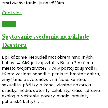
zmŕtvychvstania, je najväčším …
Čítať viac
Články
Spytovanie svedomia na základe
Desatora
I. prikázanie: Nebudeš mať okrem mňa iných
bohov. → Aký je tvoj vzťah s Bohom? Aké má
miesto tvojom živote?→ Aký postoj zaujímaš k
týmto veciam: pohodlie, peniaze, hmotné dobrá,
zmýšľanie a svetonázor, iní ľudia, kariéra,
sexualita, pôžitky, alkohol, vlastné názory a
úsudky, médiá, autority, celebrity, krása, zdravie,
ekológia, veštenie, povery, mágia, amulety,
pohanské kulty?→ …