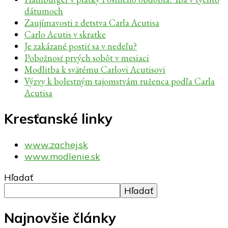
dátumoch
Zaujímavosti z detstva Carla Acutisa
Carlo Acutis v skratke
Je zakázané postiť sa v nedeľu?
Pobožnosť prvých sobôt v mesiaci
Modlitba k svätému Carlovi Acutisovi
Výzvy k bolestným tajomstvám ruženca podľa Carla
Acutisa
Kresťanské linky
www.zachej.sk
www.modlenie.sk
Hľadať
Hľadať
Najnovšie články