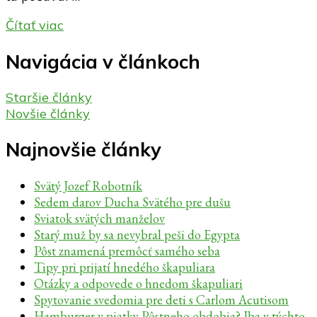
Čítať viac
Navigácia v článkoch
Staršie články
Novšie články
Najnovšie články
Svätý Jozef Robotník
Sedem darov Ducha Svätého pre dušu
Sviatok svätých manželov
Starý muž by sa nevybral peši do Egypta
Pôst znamená premôcť samého seba
Tipy pri prijatí hnedého škapuliara
Otázky a odpovede o hnedom škapuliari
Spytovanie svedomia pre deti s Carlom Acutisom
Hamburger v piatky Pôstneho obdobia? Iba v týchto