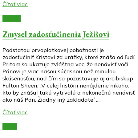
Čítať viac
Články
Zmysel zadosťučinenia Ježišovi
Podstatou prvopiatkovej pobožnosti je
zadosťučiniť Kristovi za urážky, ktoré znáša od ľudí.
Pritom sa ukazuje zvláštna vec, že nenávisť voči
Pánovi je viac našou súčasnou než minulou
skúsenosťou, nad čím sa pozastavuje aj arcibiskup
Fulton Sheen: „V celej histórii nenájdeme nikoho,
kto by znášal takú vytrvalú a nekonečnú nenávisť
ako náš Pán. Žiadny iný zakladateľ …
Čítať viac
Knihy