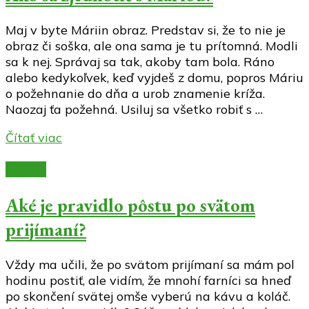
Maj v byte Máriin obraz. Predstav si, že to nie je
obraz či soška, ale ona sama je tu prítomná. Modli
sa k nej. Správaj sa tak, akoby tam bola. Ráno
alebo kedykoľvek, keď vyjdeš z domu, popros Máriu
o požehnanie do dňa a urob znamenie kríža.
Naozaj ťa požehná. Usiluj sa všetko robiť s …
Čítať viac
Články
Aké je pravidlo pôstu po svätom
prijímaní?
Vždy ma učili, že po svätom prijímaní sa mám pol
hodinu postiť, ale vidím, že mnohí farníci sa hneď
po skončení svätej omše vyberú na kávu a koláč.