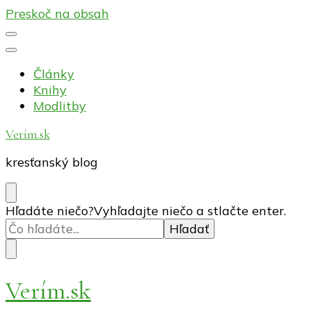
Preskoč na obsah
Články
Knihy
Modlitby
Verím.sk
kresťanský blog
Hľadáte niečo?
Vyhľadajte niečo a stlačte enter.
Verím.sk