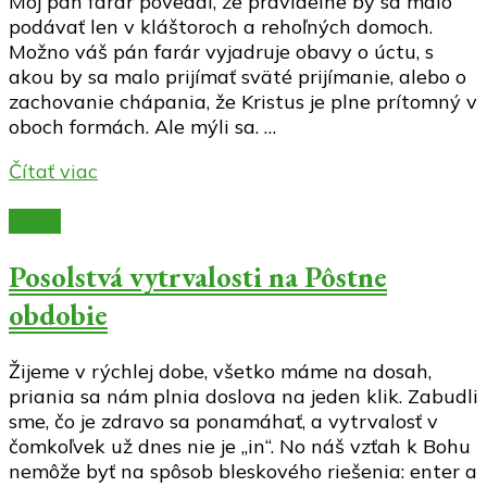
Môj pán farár povedal, že pravidelne by sa malo
podávať len v kláštoroch a rehoľných domoch.
Možno váš pán farár vyjadruje obavy o úctu, s
akou by sa malo prijímať sväté prijímanie, alebo o
zachovanie chápania, že Kristus je plne prítomný v
oboch formách. Ale mýli sa. …
Čítať viac
Knihy
Posolstvá vytrvalosti na Pôstne
obdobie
Žijeme v rýchlej dobe, všetko máme na dosah,
priania sa nám plnia doslova na jeden klik. Zabudli
sme, čo je zdravo sa ponamáhať, a vytrvalosť v
čomkoľvek už dnes nie je „in“. No náš vzťah k Bohu
nemôže byť na spôsob bleskového riešenia: enter a