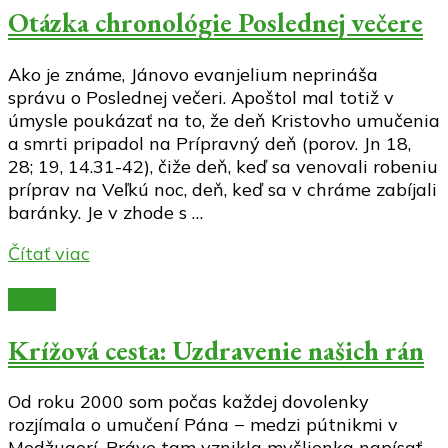
Otázka chronológie Poslednej večere
Ako je známe, Jánovo evanjelium neprináša
správu o Poslednej večeri. Apoštol mal totiž v
úmysle poukázať na to, že deň Kristovho umučenia
a smrti pripadol na Prípravný deň (porov. Jn 18,
28; 19, 14.31-42), čiže deň, keď sa venovali robeniu
príprav na Veľkú noc, deň, keď sa v chráme zabíjali
baránky. Je v zhode s …
Čítať viac
Knihy
Krížová cesta: Uzdravenie našich rán
Od roku 2000 som počas každej dovolenky
rozjímala o umučení Pána − medzi pútnikmi v
Medžugorí. Práve tam vznikla myšlienka napísať