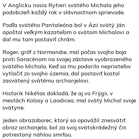
V Anglicku nosia Rytieri svätého Michala jeho
podobizeň každý rok v slávnostnom sprievode.
Podľa svätého Pantaleóna bol v Ázii svätý Ján
apoštol veľkým kazateľom o svätom Michalovi a
dal mu tam postaviť chrám.
Roger, gróf z Normandie, mal počas svojho boja
proti Saracénom na svojej zástave vyobrazeného
svätého Michala. Keď sa mu podarilo nepriateľov
vytlačiť zo svojho územia, dal postaviť kostol
zasvätený svätému archanjelovi.
Historik Nikétas dokladá, že aj vo Frýgii, v
mestách Kolosy a Laodicea, mal svätý Michal svoje
svätyne.
Jeden obrazoborec, ktorý sa opovážil znesvätiť
obraz archanjela, bol za svoj svätokrádežný čin
potrestaný náhlou smrťou.