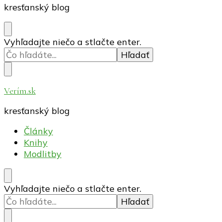
kresťanský blog
Hľadáte
Vyhľadajte niečo a stlačte enter.
niečo?
Verím.sk
kresťanský blog
Články
Knihy
Modlitby
Hľadáte
Vyhľadajte niečo a stlačte enter.
niečo?