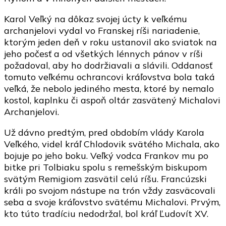
Karol Veľký na dôkaz svojej úcty k veľkému
archanjelovi vydal vo Franskej ríši nariadenie,
ktorým jeden deň v roku ustanovil ako sviatok na
jeho počesť a od všetkých lénnych pánov v ríši
požadoval, aby ho dodržiavali a slávili. Oddanosť
tomuto veľkému ochrancovi kráľovstva bola taká
veľká, že nebolo jediného mesta, ktoré by nemalo
kostol, kaplnku či aspoň oltár zasvätený Michalovi
Archanjelovi.
Už dávno predtým, pred obdobím vlády Karola
Veľkého, videl kráľ Chlodovik svätého Michala, ako
bojuje po jeho boku. Veľký vodca Frankov mu po
bitke pri Tolbiaku spolu s remešským biskupom
svätým Remigiom zasvätil celú ríšu. Francúzski
králi po svojom nástupe na trón vždy zasväcovali
seba a svoje kráľovstvo svätému Michalovi. Prvým,
kto túto tradíciu nedodržal, bol kráľ Ľudovít XV.