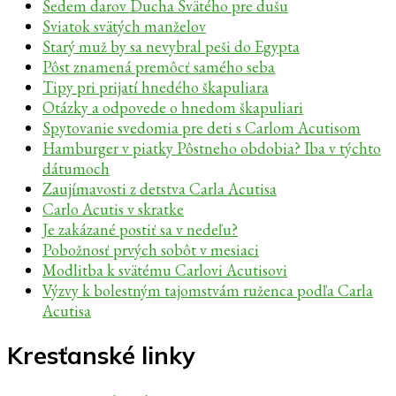
Sedem darov Ducha Svätého pre dušu
Sviatok svätých manželov
Starý muž by sa nevybral peši do Egypta
Pôst znamená premôcť samého seba
Tipy pri prijatí hnedého škapuliara
Otázky a odpovede o hnedom škapuliari
Spytovanie svedomia pre deti s Carlom Acutisom
Hamburger v piatky Pôstneho obdobia? Iba v týchto
dátumoch
Zaujímavosti z detstva Carla Acutisa
Carlo Acutis v skratke
Je zakázané postiť sa v nedeľu?
Pobožnosť prvých sobôt v mesiaci
Modlitba k svätému Carlovi Acutisovi
Výzvy k bolestným tajomstvám ruženca podľa Carla
Acutisa
Kresťanské linky