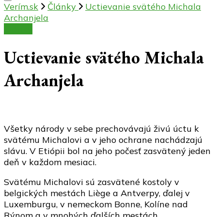
Verím.sk
Články
Uctievanie svätého Michala
Archanjela
Články
Uctievanie svätého Michala
Archanjela
Všetky národy v sebe prechovávajú živú úctu k
svätému Michalovi a v jeho ochrane nachádzajú
slávu. V Etiópii bol na jeho počesť zasvätený jeden
deň v každom mesiaci.
Svätému Michalovi sú zasvätené kostoly v
belgických mestách Liège a Antverpy, ďalej v
Luxemburgu, v nemeckom Bonne, Kolíne nad
Rýnom a v mnohých ďalších mestách.