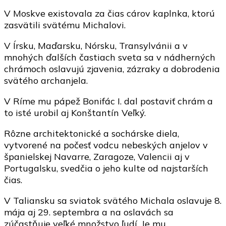
V Moskve existovala za čias cárov kaplnka, ktorú
zasvätili svätému Michalovi.
V Írsku, Maďarsku, Nórsku, Transylvánii a v
mnohých ďalších častiach sveta sa v nádherných
chrámoch oslavujú zjavenia, zázraky a dobrodenia
svätého archanjela.
V Ríme mu pápež Bonifác I. dal postaviť chrám a
to isté urobil aj Konštantín Veľký.
Rôzne architektonické a sochárske diela,
vytvorené na počesť vodcu nebeských anjelov v
španielskej Navarre, Zaragoze, Valencii aj v
Portugalsku, svedčia o jeho kulte od najstarších
čias.
V Taliansku sa sviatok svätého Michala oslavuje 8.
mája aj 29. septembra a na oslavách sa
zúčastňuje veľké množstvo ľudí. Je mu