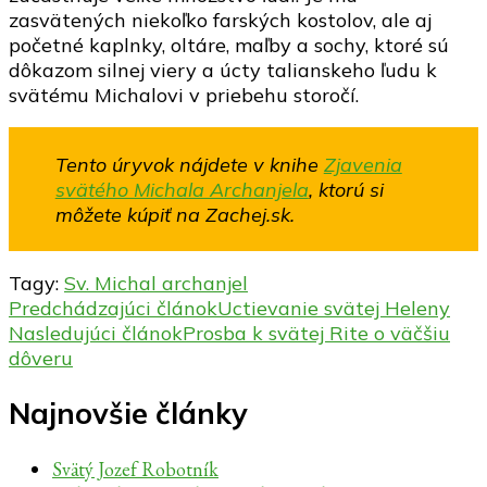
zasvätených niekoľko farských kostolov, ale aj
početné kaplnky, oltáre, maľby a sochy, ktoré sú
dôkazom silnej viery a úcty talianskeho ľudu k
svätému Michalovi v priebehu storočí.
Tento úryvok nájdete v knihe
Zjavenia
svätého Michala Archanjela
, ktorú si
môžete kúpiť na Zachej.sk.
Tagy:
Sv. Michal archanjel
Navigácia
Predchádzajúci článok
Uctievanie svätej Heleny
Nasledujúci článok
Prosba k svätej Rite o väčšiu
v
dôveru
článku
Najnovšie články
Svätý Jozef Robotník