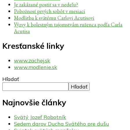
Je zakázané postiť sa v nedeľu?
Pobožnosť prvých sobôt v mesiaci
Modlitba k svätému Carlovi Acutisovi
Výzvy k bolestným tajomstvám ruženca podľa Carla
Acutisa
Kresťanské linky
www.zachej.sk
www.modlenie.sk
Hľadať
Hľadať
Najnovšie články
Svätý Jozef Robotník
Sedem darov Ducha Svätého pre dušu