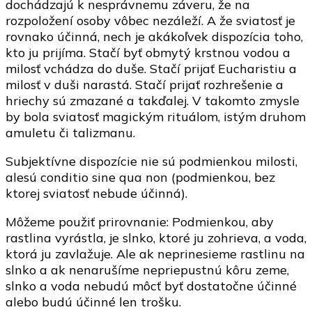
dochádzajú k nesprávnemu záveru, že na
rozpoložení osoby vôbec nezáleží. A že sviatosť je
rovnako účinná, nech je akákoľvek dispozícia toho,
kto ju prijíma. Stačí byť obmytý krstnou vodou a
milosť vchádza do duše. Stačí prijať Eucharistiu a
milosť v duši narastá. Stačí prijať rozhrešenie a
hriechy sú zmazané a takďalej. V takomto zmysle
by bola sviatosť magickým rituálom, istým druhom
amuletu či talizmanu.
Subjektívne dispozície nie sú podmienkou milosti,
alesú conditio sine qua non (podmienkou, bez
ktorej sviatosť nebude účinná).
Môžeme použiť prirovnanie: Podmienkou, aby
rastlina vyrástla, je slnko, ktoré ju zohrieva, a voda,
ktorá ju zavlažuje. Ale ak neprinesieme rastlinu na
slnko a ak nenarušíme nepriepustnú kôru zeme,
slnko a voda nebudú môcť byť dostatočne účinné
alebo budú účinné len trošku.