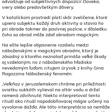
odvodzuje od subjektívnych dispozícií človeka,
viery alebo predovšetkým dôvery.
V katolíckom prostredí platí skôr zveličenie, ktoré
upiera subjektu každý druh aktivity a stavia ho
pri obrade takmer do pasívnej pozície, v dôsledku
čoho sa obrad môže zdať obradom magickým.
Na ešte lepšie objasnenie rozdielu medzi
náboženskými a magickými obradmi, ktorý je
zásadný a ktorého neznalosť prináša veľké škody
aj vzdelaným, no z náboženského hľadiska
nevedomým ľuďom, citujem úryvok z knihy Gina
Ragozzina Náboženský fenomén:
„Veľkňaz v Jeruzalemskom chráme pri príležitosti
sviatku sukkóth vylieval na oltár vodu a držal
ramená zdvihnuté. Niekto interpretoval tento
rituál ako rituál napodobňovacej mágie určený na
vyvolanie dažďa. Ale táto interpretácia sa nemôže