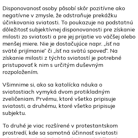
Disponovanosť osoby pôsobí skôr pozitívne ako
negatívne v zmysle, že odstraňuje prekážku
účinkovania sviatosti. To poukazuje na podstatnú
dôležitosť subjektívnej disponovanosti pre získanie
milosti zo sviatosti a pre jej prijatie vo väčšej alebo
menšej miere. Nie je dostačujúce napr. „ísť na
sväté prijímanie“ či „ísť na svätú spoveď“. Na
získanie milosti z týchto sviatostí je potrebné
pristupovať k nim s určitým duševným
rozpoložením.
Všimnime si, ako sa katolícka náuka o
sviatostiach vymyká dvom protikladným
zveličeniam. Prvému, ktoré všetko pripisuje
sviatosti, a druhému, ktoré všetko pripisuje
subjektu.
To druhé je viac rozšírené v protestantskom
prostredí, kde sa samotná účinnosť sviatosti