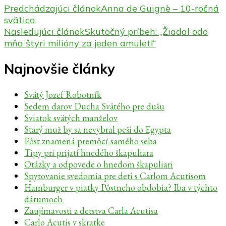
Predchádzajúci článok
Anna de Guignè – 10-ročná
svätica
Nasledujúci článok
Skutočný príbeh: „Žiadal odo
mňa štyri milióny za jeden amulet!“
Najnovšie články
Svätý Jozef Robotník
Sedem darov Ducha Svätého pre dušu
Sviatok svätých manželov
Starý muž by sa nevybral peši do Egypta
Pôst znamená premôcť samého seba
Tipy pri prijatí hnedého škapuliara
Otázky a odpovede o hnedom škapuliari
Spytovanie svedomia pre deti s Carlom Acutisom
Hamburger v piatky Pôstneho obdobia? Iba v týchto
dátumoch
Zaujímavosti z detstva Carla Acutisa
Carlo Acutis v skratke