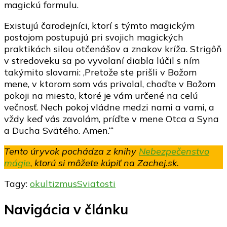
magickú formulu.
Existujú čarodejníci, ktorí s týmto magickým
postojom postupujú pri svojich magických
praktikách silou otčenášov a znakov kríža. Strigôň
v stredoveku sa po vyvolaní diabla lúčil s ním
takýmito slovami: ,Pretože ste prišli v Božom
mene, v ktorom som vás privolal, choďte v Božom
pokoji na miesto, ktoré je vám určené na celú
večnosť. Nech pokoj vládne medzi nami a vami, a
vždy keď vás zavolám, príďte v mene Otca a Syna
a Ducha Svätého. Amen.‘“
Tento úryvok pochádza z knihy
Nebezpečenstvo
mágie
,
ktorú si môžete kúpiť na Zachej.sk.
Tagy:
okultizmus
Sviatosti
Navigácia v článku