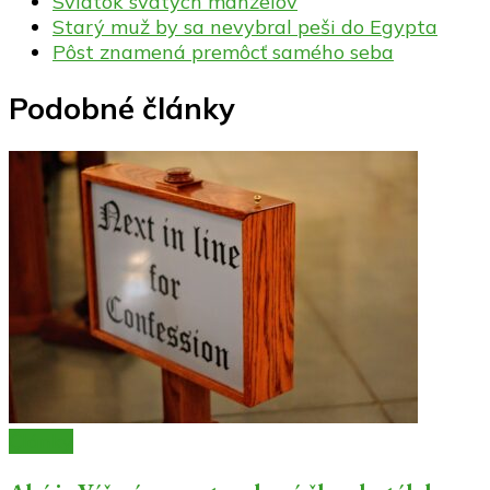
Sviatok svätých manželov
Starý muž by sa nevybral peši do Egypta
Pôst znamená premôcť samého seba
Podobné články
Články