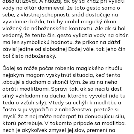
absolutizovať. A naozaj, ak by sa kňaz pri vyliatí
vody na oltár domnieval, že toto gesto samo o
sebe, z vlastnej schopnosti, snáď dostačuje na
vyvolanie dažďa, tak by urobil magický úkon
vložený do náboženského kontextu. Ale ak si bol
vedomý, že tento čin, gesto vyliatia vody na oltár,
má len symbolickú hodnotu, že príkaz na dážď
závisí jedine od slobodnej Božej vôle, tak jeho čin
bol čisto náboženský.
Ďalej sa môže počas robenia magického rituálu
nejakým mágom vyskytnúť situácia, keď tento
,obcuje‘ s duchom a skončí tým, že sa na neho
obráti modlitbami. Spraví tak, ak sa necíti dosť
silný vzhľadom na ducha, ktorého vyvolal (ide tu
teda o vzťah sily). Vtedy sa uchýli k modlitbe a
často si ju vypožičia z náboženstva, pretože si
myslí, že z nej môže načerpať tú donucujúcu silu,
ktorú potrebuje. V takomto prípade sa modlitba,
nech je akýkoľvek zmysel jej slov, premení na