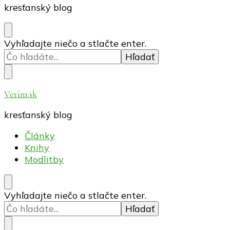
kresťanský blog
Hľadáte
Vyhľadajte niečo a stlačte enter.
niečo?
Verím.sk
kresťanský blog
Články
Knihy
Modlitby
Hľadáte
Vyhľadajte niečo a stlačte enter.
niečo?