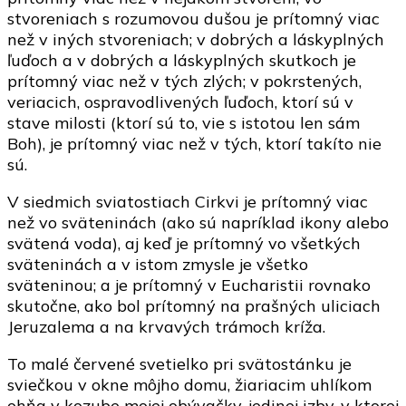
stvoreniach s rozumovou dušou je prítomný viac
než v iných stvoreniach; v dobrých a láskyplných
ľuďoch a v dobrých a láskyplných skutkoch je
prítomný viac než v tých zlých; v pokrstených,
veriacich, ospravodlivených ľuďoch, ktorí sú v
stave milosti (ktorí sú to, vie s istotou len sám
Boh), je prítomný viac než v tých, ktorí takíto nie
sú.
V siedmich sviatostiach Cirkvi je prítomný viac
než vo sväteninách (ako sú napríklad ikony alebo
svätená voda), aj keď je prítomný vo všetkých
sväteninách a v istom zmysle je všetko
sväteninou; a je prítomný v Eucharistii rovnako
skutočne, ako bol prítomný na prašných uliciach
Jeruzalema a na krvavých trámoch kríža.
To malé červené svetielko pri svätostánku je
sviečkou v okne môjho domu, žiariacim uhlíkom
ohňa v kozube mojej obývačky, jedinej izby, v ktorej