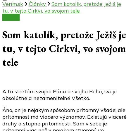
Verím.sk
Články
Som katolík, pretože Ježiš je
tu, v tejto Cirkvi, vo svojom tele
Články
Som katolík, pretože Ježiš je
tu, v tejto Cirkvi, vo svojom
tele
A tu stretám svojho Pána a svojho Boha, svoje
absolútne a nezameniteľné Všetko.
Áno, on je nejakým spôsobom prítomný všade; ale
prítomnosť má viacero významov. Existujú viaceré
druhy a stupne prítomnosti. Sám v sebe je
prítomný viac než v nejakom stvorení; vo