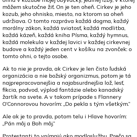
môžem skutočne žiť. On je ten oheň. Cirkev je jeho
kozub, jeho ohnisko, miesto, na ktorom sa oheň
udržiava. O tomto rozpráva každá dogma, každý
morálny zákon, každá sviatosť, každá modlitba,
každá kázeň, každá kniha Písma, každý hymnus,
každá molekula v každej lavici v každej cirkevnej
budove a každý jeden cent v košíku na zvonček: o
tomto ohni, o tejto osobe.
Ak to nie je pravda, ak Cirkev je len čisto ľudská
organizácia a nie božský organizmus, potom je tá
najprepracovanejšia a najabsurdnejšia lož, lesť,
fikcia, podvod, výplod fantázie alebo kanadský
žartík na svete. A v takom prípade s Flannery
O’Connorovou hovorím: „Do pekla s tým všetkým.“
Ale ak je to pravda, potom telu i Hlave hovorím:
„Pán môj a Boh môj.“
Protestanti to vnímajú ako modloslužbu. Prečo sa