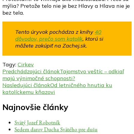
mýlia? Pretože telo nie je bez Hlavy a Hlava nie je
bez tela.
Tento úryvok pochádza z knihy
40
dôvodov, prečo som katolík
, ktorú si
môžete zakúpiť na Zachej.sk.
Tagy:
Cirkev
Navigácia
Predchádzajúci článok
Tajomstvo veštíc – odkiaľ
majú výnimočné schopnosti?
v
Nasledujúci článok
Od letničného hnutia ku
článku
katolíckemu kňazovi
Najnovšie články
Svätý Jozef Robotník
Sedem darov Ducha Svätého pre dušu