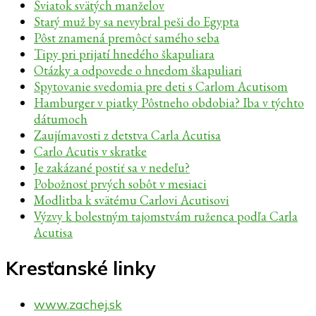
Sviatok svätých manželov
Starý muž by sa nevybral peši do Egypta
Pôst znamená premôcť samého seba
Tipy pri prijatí hnedého škapuliara
Otázky a odpovede o hnedom škapuliari
Spytovanie svedomia pre deti s Carlom Acutisom
Hamburger v piatky Pôstneho obdobia? Iba v týchto
dátumoch
Zaujímavosti z detstva Carla Acutisa
Carlo Acutis v skratke
Je zakázané postiť sa v nedeľu?
Pobožnosť prvých sobôt v mesiaci
Modlitba k svätému Carlovi Acutisovi
Výzvy k bolestným tajomstvám ruženca podľa Carla
Acutisa
Kresťanské linky
www.zachej.sk