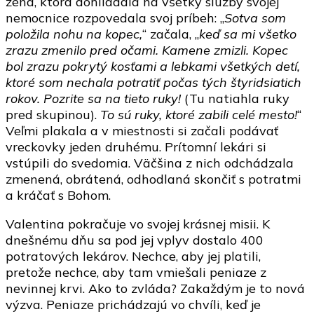
žena, ktorá dohliadala na všetky služby svojej
nemocnice rozpovedala svoj príbeh: „
Sotva som
položila nohu na kopec,
“ začala, „
keď sa mi všetko
zrazu zmenilo pred očami. Kamene zmizli. Kopec
bol zrazu pokrytý kosťami a lebkami všetkých detí,
ktoré som nechala potratiť počas tých štyridsiatich
rokov. Pozrite sa na tieto ruky!
(Tu natiahla ruky
pred skupinou).
To sú ruky, ktoré zabili celé mesto!
“
Veľmi plakala a v miestnosti si začali podávať
vreckovky jeden druhému. Prítomní lekári si
vstúpili do svedomia. Väčšina z nich odchádzala
zmenená, obrátená, odhodlaná skončiť s potratmi
a kráčať s Bohom.
Valentina pokračuje vo svojej krásnej misii. K
dnešnému dňu sa pod jej vplyv dostalo 400
potratových lekárov. Nechce, aby jej platili,
pretože nechce, aby tam vmiešali peniaze z
nevinnej krvi. Ako to zvláda? Zakaždým je to nová
výzva. Peniaze prichádzajú vo chvíli, keď je