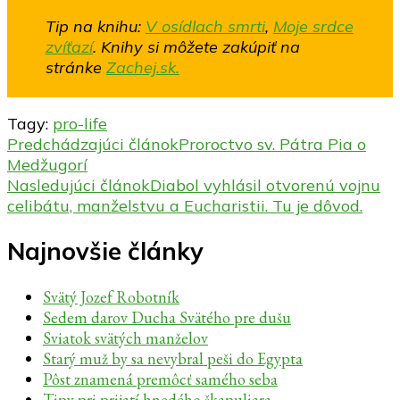
Tip na knihu:
V osídlach smrti
,
Moje srdce
zvíťazí
.
Knihy si môžete zakúpiť na
stránke
Zachej.sk.
Tagy:
pro-life
Navigácia
Predchádzajúci článok
Proroctvo sv. Pátra Pia o
Medžugorí
v
Nasledujúci článok
Diabol vyhlásil otvorenú vojnu
článku
celibátu, manželstvu a Eucharistii. Tu je dôvod.
Najnovšie články
Svätý Jozef Robotník
Sedem darov Ducha Svätého pre dušu
Sviatok svätých manželov
Starý muž by sa nevybral peši do Egypta
Pôst znamená premôcť samého seba
Tipy pri prijatí hnedého škapuliara