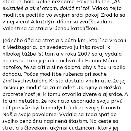
ktorá jej bola úplne neznáma. Povedala len: „
Ak
existuješ a ak si otcom, dokáž mi to!
“ Vďaka tejto
modlitbe pocítila vo svojom srdci pokoj! Zrodila sa
v nej viera! A každým dňom sa zväčšovala a
Valentina sa stala vrúcnou katolíčkou.
Jedného dňa sa stretla s pútnikmi, ktorí sa vracali
z Medžugoria. Ich svedectvá ju inšpirovali k
hlbokej túžbe ísť tam a v roku 2007 sa aj vydala
na cestu. Tam jej srdce uchvátila Panna Mária
natoľko, že sa cítila silne dojatá, aby s ňou urobila
dohodu. Počas modlitbe ruženca pri soche
Zmŕtvychvstalého Krista dostala vnuknutie, že jej
misiou je modliť sa za mládež Ukrajiny a Božská
prozreteľnosť jej k tomu otvorila dvere a aj srdce. A
to ani netušila, že rok nato usporiada svoju prvú
púť pre všetkých mladých ľudí zo svojej farnosti.
Našla svoje povolanie! Vydala sa teda späť do
svojho penziónu naplnená šťastím. Na ceste sa
stretla s človekom, akýmsi cudzincom, ktorý jej