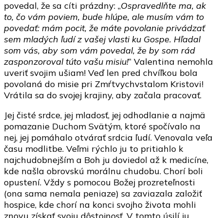
povedal, že sa cíti prázdny: „
Ospravedlňte ma, ak
to, čo vám poviem, bude hlúpe, ale musím vám to
povedať: mám pocit, že máte povolanie privádzať
sem mladých ľudí z vašej vlasti ku Gospe. Hľadal
som vás, aby som vám povedal, že by som rád
zasponzoroval túto vašu misiu!
“ Valentina nemohla
uveriť svojim ušiam! Veď len pred chvíľkou bola
povolaná do misie pri Zmŕtvychvstalom Kristovi!
Vrátila sa do svojej krajiny, aby začala pracovať.
Jej čisté srdce, jej mladosť, jej odhodlanie a najmä
pomazanie Duchom Svätým, ktoré spočívalo na
nej, jej pomáhalo otvárať srdcia ľudí. Venovala veľa
času modlitbe. Veľmi rýchlo ju to pritiahlo k
najchudobnejším a Boh ju doviedol až k medicíne,
kde našla obrovskú morálnu chudobu. Chorí boli
opustení. Vždy s pomocou Božej prozreteľnosti
(ona sama nemala peniaze) sa zaviazala založiť
hospice, kde chorí na konci svojho života mohli
znovu získať svoju dôstojnosť. V tomto úsilí ju