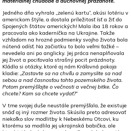
materiálnej chudobe a duchovnej prázdnote.
Jedného dňa vyhrala „zelenú kartu“, akúsi lotériu v
americkom štýle, a dostala príležitosť ísť a žiť do
Spojených štátov amerických! Mala iba 18 rokov a
pracovala ako kaderníčka na Ukrajine. Takže
vzhľadom na hrozné podmienky svojho života bola
nútená odísť. Na začiatku to bolo veľmi ťažké –
nevedela ani po anglicky. Jej práca nenaplňovala
jej život a pociťovala strašný pocit prázdnoty.
Kládla si otázky, ktoré aj nám Kráľovná pokoja
kladie: „
Zastavte sa na chvíľu a zamyslite sa nad
sebou a nad časnosťou tohto pozemského života.
Potom premýšľajte o večnosti a večnej bitke. Čo
chcete? Kam sa chcete vydať?
“
V tme svojej duše neustále premýšľala, že existuje
snáď aj iný rozmer života. Skúsila preto adresovať
niekoľko slov modlitby k Nebeskému Otcovi, ku
ktorému sa modlila jej ukrajinská babička, ale