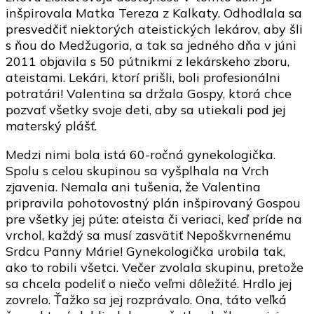
inšpirovala Matka Tereza z Kalkaty. Odhodlala sa
presvedčiť niektorých ateistických lekárov, aby šli
s ňou do Medžugoria, a tak sa jedného dňa v júni
2011 objavila s 50 pútnikmi z lekárskeho zboru,
ateistami. Lekári, ktorí prišli, boli profesionálni
potratári! Valentina sa držala Gospy, ktorá chce
pozvať všetky svoje deti, aby sa utiekali pod jej
materský plášť.
Medzi nimi bola istá 60-ročná gynekologička.
Spolu s celou skupinou sa vyšplhala na Vrch
zjavenia. Nemala ani tušenia, že Valentina
pripravila pohotovostný plán inšpirovaný Gospou
pre všetky jej púte: ateista či veriaci, keď príde na
vrchol, každý sa musí zasvätiť Nepoškvrnenému
Srdcu Panny Márie! Gynekologička urobila tak,
ako to robili všetci. Večer zvolala skupinu, pretože
sa chcela podeliť o niečo veľmi dôležité. Hrdlo jej
zovrelo. Ťažko sa jej rozprávalo. Ona, táto veľká