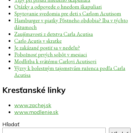
Otázky a odpovede o hnedom škapuliari
Spytovanie svedomia pre deti s Carlom Acutisom
Hamburger v piatky Pôstneho obdobia? Iba v týchto
dátumoch
Zaujímavosti z detstva Carla Acutisa
Carlo Acutis v skratke
Je zakázané postiť sa v nedeľu?
Pobožnosť prvých sobôt v mesiaci
Modlitba k svätému Carlovi Acutisovi
Výzvy k bolestným tajomstvám ruženca podľa Carla
Acutisa
Kresťanské linky
www.zachej.sk
www.modlenie.sk
Hľadať