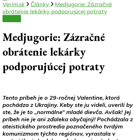
Verím.sk
Články
Medjugorie: Zázračné
obrátenie lekárky podporujúcej potraty
Články
Medjugorie: Zázračné
obrátenie lekárky
podporujúcej potraty
Tento príbeh je o 29-ročnej Valentine, ktorá
pochádza z Ukrajiny. Keby ste ju videli, uverili by
ste, že je to „normálne“ mladé dievča. Avšak! Jej
príbeh nie je ani zďaleka obyčajný! Pochádzala z
ateistického prostredia poznačeného tvrdým
komunizmom týchto regiónov, vyrastala v