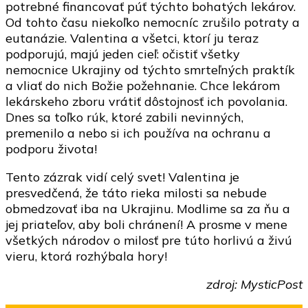
potrebné financovať púť týchto bohatých lekárov.
Od tohto času niekoľko nemocníc zrušilo potraty a
eutanázie. Valentina a všetci, ktorí ju teraz
podporujú, majú jeden cieľ: očistiť všetky
nemocnice Ukrajiny od týchto smrteľných praktík
a vliať do nich Božie požehnanie. Chce lekárom
lekárskeho zboru vrátiť dôstojnosť ich povolania.
Dnes sa toľko rúk, ktoré zabili nevinných,
premenilo a nebo si ich používa na ochranu a
podporu života!
Tento zázrak vidí celý svet! Valentina je
presvedčená, že táto rieka milosti sa nebude
obmedzovať iba na Ukrajinu. Modlime sa za ňu a
jej priateľov, aby boli chránení! A prosme v mene
všetkých národov o milosť pre túto horlivú a živú
vieru, ktorá rozhýbala hory!
zdroj: MysticPost