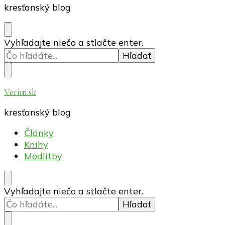
kresťanský blog
Hľadáte
Vyhľadajte niečo a stlačte enter.
niečo?
Verím.sk
kresťanský blog
Články
Knihy
Modlitby
Hľadáte
Vyhľadajte niečo a stlačte enter.
niečo?