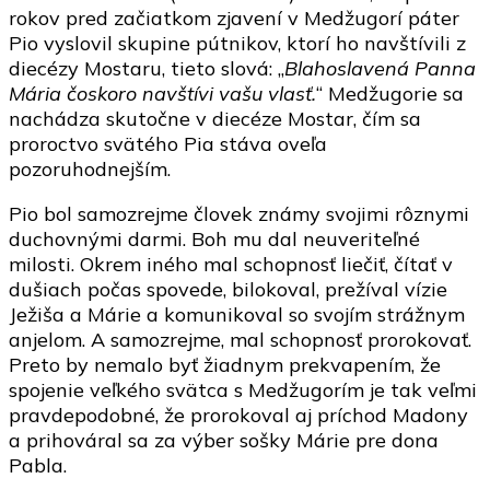
rokov pred začiatkom zjavení v Medžugorí páter
Pio vyslovil skupine pútnikov, ktorí ho navštívili z
diecézy Mostaru, tieto slová: „
Blahoslavená Panna
Mária čoskoro navštívi vašu vlasť.
“ Medžugorie sa
nachádza skutočne v diecéze Mostar, čím sa
proroctvo svätého Pia stáva oveľa
pozoruhodnejším.
Pio bol samozrejme človek známy svojimi rôznymi
duchovnými darmi. Boh mu dal neuveriteľné
milosti. Okrem iného mal schopnosť liečiť, čítať v
dušiach počas spovede, bilokoval, prežíval vízie
Ježiša a Márie a komunikoval so svojím strážnym
anjelom. A samozrejme, mal schopnosť prorokovať.
Preto by nemalo byť žiadnym prekvapením, že
spojenie veľkého svätca s Medžugorím je tak veľmi
pravdepodobné, že prorokoval aj príchod Madony
a prihováral sa za výber sošky Márie pre dona
Pabla.