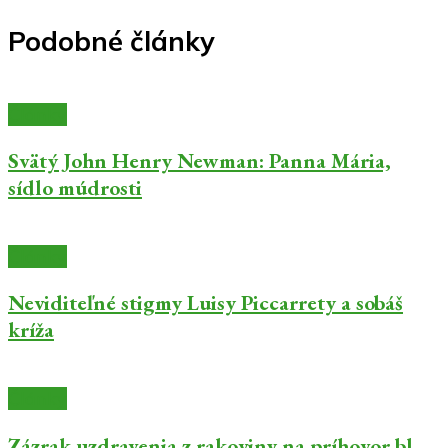
Podobné články
Články
Svätý John Henry Newman: Panna Mária,
sídlo múdrosti
Články
Neviditeľné stigmy Luisy Piccarrety a sobáš
kríža
Články
Zázrak uzdravenia z rakoviny na príhovor bl.