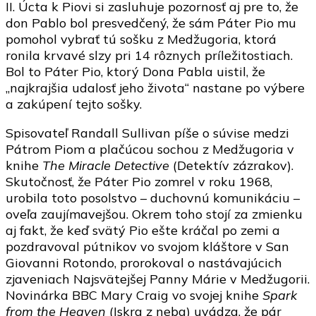
II. Úcta k Piovi si zasluhuje pozornosť aj pre to, že
don Pablo bol presvedčený, že sám Páter Pio mu
pomohol vybrať tú sošku z Medžugoria, ktorá
ronila krvavé slzy pri 14 rôznych príležitostiach.
Bol to Páter Pio, ktorý Dona Pabla uistil, že
„najkrajšia udalosť jeho života“ nastane po výbere
a zakúpení tejto sošky.
Spisovateľ Randall Sullivan píše o súvise medzi
Pátrom Piom a plačúcou sochou z Medžugoria v
knihe
The Miracle Detective
(Detektív zázrakov).
Skutočnosť, že Páter Pio zomrel v roku 1968,
urobila toto posolstvo – duchovnú komunikáciu –
oveľa zaujímavejšou. Okrem toho stojí za zmienku
aj fakt, že keď svätý Pio ešte kráčal po zemi a
pozdravoval pútnikov vo svojom kláštore v San
Giovanni Rotondo, prorokoval o nastávajúcich
zjaveniach Najsvätejšej Panny Márie v Medžugorii.
Novinárka BBC Mary Craig vo svojej knihe
Spark
from the Heaven
(Iskra z neba) uvádza, že pár