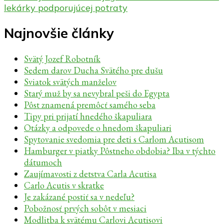
článku
lekárky podporujúcej potraty
Najnovšie články
Svätý Jozef Robotník
Sedem darov Ducha Svätého pre dušu
Sviatok svätých manželov
Starý muž by sa nevybral peši do Egypta
Pôst znamená premôcť samého seba
Tipy pri prijatí hnedého škapuliara
Otázky a odpovede o hnedom škapuliari
Spytovanie svedomia pre deti s Carlom Acutisom
Hamburger v piatky Pôstneho obdobia? Iba v týchto
dátumoch
Zaujímavosti z detstva Carla Acutisa
Carlo Acutis v skratke
Je zakázané postiť sa v nedeľu?
Pobožnosť prvých sobôt v mesiaci
Modlitba k svätému Carlovi Acutisovi