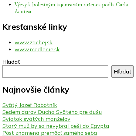
Výzvy k bolestným tajomstvám ruženca podľa Carla
Acutisa
Kresťanské linky
www.zachej.sk
www.modlenie.sk
Hľadať
Hľadať
Najnovšie články
Svätý Jozef Robotník
Sedem darov Ducha Svätého pre dušu
Sviatok svätých manželov
Starý muž by sa nevybral peši do Egypta
Pôst znamená premôcť samého seba