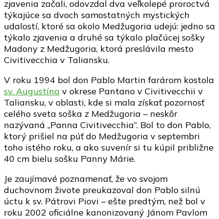
zjavenia začali, odovzdal dva veľkolepé proroctvá
týkajúce sa dvoch samostatných mystických
udalostí, ktoré sa okolo Medžugoria udejú: jedno sa
týkalo zjavenia a druhé sa týkalo plačúcej sošky
Madony z Medžugoria, ktorá preslávila mesto
Civitivecchia v Taliansku.
V roku 1994 bol don Pablo Martin farárom kostola
sv. Augustína
v okrese Pantano v Civitivecchii v
Taliansku, v oblasti, kde si mala získať pozornosť
celého sveta soška z Medžugoria – neskôr
nazývaná „Panna Civitivecchia“. Bol to don Pablo,
ktorý prišiel na púť do Medžugoria v septembri
toho istého roku, a ako suvenír si tu kúpil približne
40 cm bielu sošku Panny Márie.
Je zaujímavé poznamenať, že vo svojom
duchovnom živote preukazoval don Pablo silnú
úctu k sv. Pátrovi Piovi – ešte predtým, než bol v
roku 2002 oficiálne kanonizovaný Jánom Pavlom