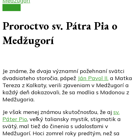
Medžugorí
Články
Proroctvo sv. Pátra Pia o
Medžugorí
Je známe, že dvaja významní požehnaní svätci
dvadsiateho storočia, pápež
Ján Pavol II.
a Matka
Tereza z Kalkaty, verili zjaveniam v Medžugorí a
každý deň dokazovali, že sa modlia s Madonou z
Medžugoria.
Je však menej známou skutočnosťou, že aj
sv.
Páter Pio
, veľký taliansky mystik, stigmatik a
svätý, mal tiež do činenia s udalosťami v
Medžugorí. Hoci zomrel roky predtým, než sa