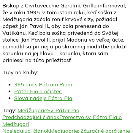
Biskup z Civitavecchie Gerolmo Grillo informoval,
že v roku 1995, v tom istom roku, keď soška z
Medžugoria začala roniť krvavé slzy, požiadal
pápež Ján Pavol II., aby bola prenesená do
Vatikánu. Keď bola soška privedená do Svätej
stolice, Ján Pavol II. prijal Madonu vo veľkej úcte,
pomodlil sa pri nej a po skromnej modlitbe položil
korunku na jej hlavu – korunku, ktorú sám
priniesol na túto príležitosť.
Tipy na knihy:
365 dní s Pátrom Piom
Páter Pio a očistec
Slová nádeje Pátra Pia
Tagy:
Medžugorie
Sv. Páter Pio
Navigácia
Predchádzajúci článok
Proroctvo sv. Pátra Pia o
Medžugorí
v
Nasledujúci článok
Medjugorie: Zázračné obrátenie