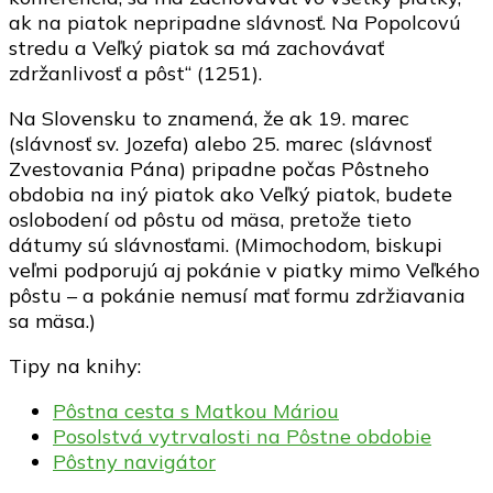
ak na piatok nepripadne slávnosť. Na Popolcovú
stredu a Veľký piatok sa má zachovávať
zdržanlivosť a pôst“ (1251).
Na Slovensku to znamená, že ak 19. marec
(slávnosť sv. Jozefa) alebo 25. marec (slávnosť
Zvestovania Pána) pripadne počas Pôstneho
obdobia na iný piatok ako Veľký piatok, budete
oslobodení od pôstu od mäsa, pretože tieto
dátumy sú slávnosťami. (Mimochodom, biskupi
veľmi podporujú aj pokánie v piatky mimo Veľkého
pôstu – a pokánie nemusí mať formu zdržiavania
sa mäsa.)
Tipy na knihy:
Pôstna cesta s Matkou Máriou
Posolstvá vytrvalosti na Pôstne obdobie
Pôstny navigátor