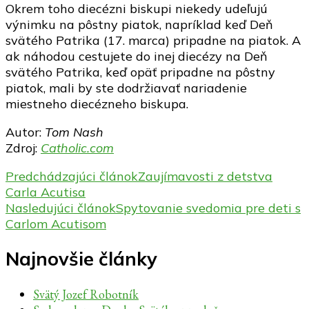
Okrem toho diecézni biskupi niekedy udeľujú
výnimku na pôstny piatok, napríklad keď Deň
svätého Patrika (17. marca) pripadne na piatok. A
ak náhodou cestujete do inej diecézy na Deň
svätého Patrika, keď opäť pripadne na pôstny
piatok, mali by ste dodržiavať nariadenie
miestneho diecézneho biskupa.
Autor:
Tom Nash
Zdroj:
Catholic.com
Navigácia
Predchádzajúci článok
Zaujímavosti z detstva
Carla Acutisa
v
Nasledujúci článok
Spytovanie svedomia pre deti s
článku
Carlom Acutisom
Najnovšie články
Svätý Jozef Robotník