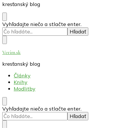
kresťanský blog
Hľadáte
Vyhľadajte niečo a stlačte enter.
niečo?
Verím.sk
kresťanský blog
Články
Knihy
Modlitby
Hľadáte
Vyhľadajte niečo a stlačte enter.
niečo?