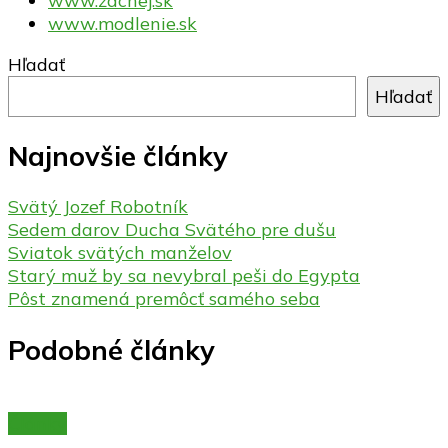
www.zachej.sk
www.modlenie.sk
Hľadať
Hľadať
Najnovšie články
Svätý Jozef Robotník
Sedem darov Ducha Svätého pre dušu
Sviatok svätých manželov
Starý muž by sa nevybral peši do Egypta
Pôst znamená premôcť samého seba
Podobné články
Články