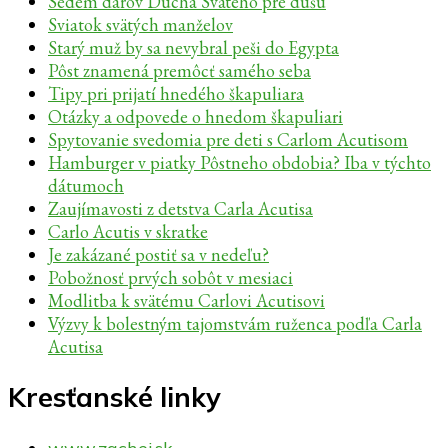
Sedem darov Ducha Svätého pre dušu
Sviatok svätých manželov
Starý muž by sa nevybral peši do Egypta
Pôst znamená premôcť samého seba
Tipy pri prijatí hnedého škapuliara
Otázky a odpovede o hnedom škapuliari
Spytovanie svedomia pre deti s Carlom Acutisom
Hamburger v piatky Pôstneho obdobia? Iba v týchto
dátumoch
Zaujímavosti z detstva Carla Acutisa
Carlo Acutis v skratke
Je zakázané postiť sa v nedeľu?
Pobožnosť prvých sobôt v mesiaci
Modlitba k svätému Carlovi Acutisovi
Výzvy k bolestným tajomstvám ruženca podľa Carla
Acutisa
Kresťanské linky