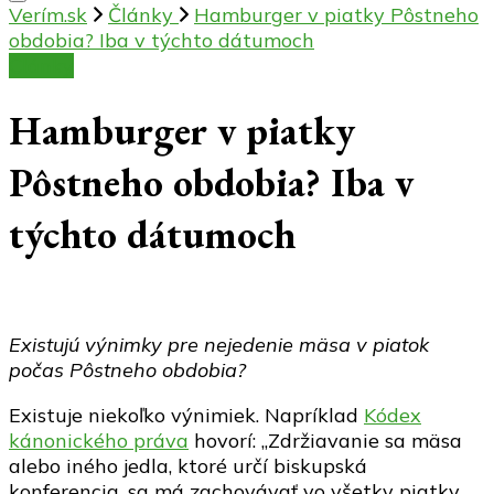
Verím.sk
Články
Hamburger v piatky Pôstneho
obdobia? Iba v týchto dátumoch
Články
Hamburger v piatky
Pôstneho obdobia? Iba v
týchto dátumoch
Existujú výnimky pre nejedenie mäsa v piatok
počas Pôstneho obdobia?
Existuje niekoľko výnimiek. Napríklad
Kódex
kánonického práva
hovorí: „Zdržiavanie sa mäsa
alebo iného jedla, ktoré určí biskupská
konferencia, sa má zachovávať vo všetky piatky,