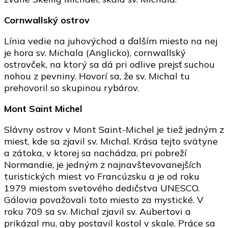
Cornwallský ostrov
Línia vedie na juhovýchod a ďalším miesto na nej
je hora sv. Michala (Anglicko), cornwallský
ostrovček, na ktorý sa dá pri odlive prejsť suchou
nohou z pevniny. Hovorí sa, že sv. Michal tu
prehovoril so skupinou rybárov.
Mont Saint Michel
Slávny ostrov v Mont Saint-Michel je tiež jedným z
miest, kde sa zjavil sv. Michal. Krása tejto svätyne
a zátoka, v ktorej sa nachádza, pri pobreží
Normandie, je jedným z najnavštevovanejších
turistických miest vo Francúzsku a je od roku
1979 miestom svetového dedičstva UNESCO.
Gálovia považovali toto miesto za mystické. V
roku 709 sa sv. Michal zjavil sv. Aubertovi a
prikázal mu, aby postavil kostol v skale. Práce sa