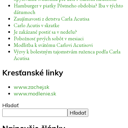
Hamburger v piatky Pôstneho obdobia? Iba v týchto
dátumoch
Zaujímavosti z detstva Carla Acutisa
Carlo Acutis v skratke
Je zakázané postiť sa v nedeľu?
Pobožnosť prvých sobôt v mesiaci
Modlitba k svätému Carlovi Acutisovi
Výzvy k bolestným tajomstvám ruženca podľa Carla
Acutisa
Kresťanské linky
www.zachej.sk
www.modlenie.sk
Hľadať
Hľadať