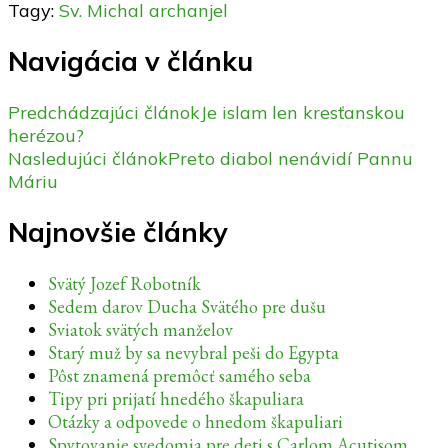
Tagy:
Sv. Michal archanjel
Navigácia v článku
Predchádzajúci článok
Je islam len kresťanskou
herézou?
Nasledujúci článok
Preto diabol nenávidí Pannu
Máriu
Najnovšie články
Svätý Jozef Robotník
Sedem darov Ducha Svätého pre dušu
Sviatok svätých manželov
Starý muž by sa nevybral peši do Egypta
Pôst znamená premôcť samého seba
Tipy pri prijatí hnedého škapuliara
Otázky a odpovede o hnedom škapuliari
Spytovanie svedomia pre deti s Carlom Acutisom