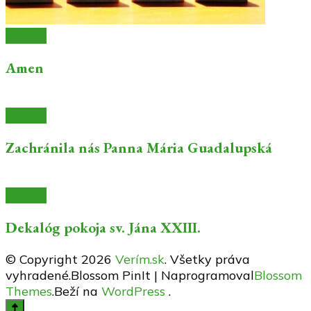
Články
Amen
Články
Zachránila nás Panna Mária Guadalupská
Články
Dekalóg pokoja sv. Jána XXIII.
© Copyright 2026
Verím.sk
. Všetky práva
vyhradené.
Blossom PinIt | Naprogramoval
Blossom
Themes
.Beží na
WordPress
.