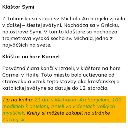
Kláštor Symi
Z Talianska sa stopa sv. Michala Archanjela zjavila
v ďalšej – šiestej svätyni. Nachádza sa v Grécku,
na ostrove Symi. V tomto kláštore sa nachádza
trojmetrová vysoká socha sv. Michala, jedna z
najväčších na svete.
Kláštor na hore Karmel
Posvätná čiara končí v Izraeli, v kláštore na hore
Carmel v Haife. Toto miesto bolo uctievané od
staroveku a vznik tejto stavby ako kresťanskej a
katolíckej svätyne sa datuje do 12. storočia.
Tip na knihu:
21 dní s Michalom Archanjelom
,
100
modlitieb k anjelom
,
Anjeli vo videniach veľkých
mystičiek
.
Knihy si môžete zakúpiť na stránke
Zachej.sk.