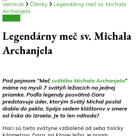
Verím.sk
Články
Legendárny meč sv. Michala
Archanjela
Články
Legendárny meč sv. Michala
Archanjela
Pod pojmom “Meč
svätého Michala Archanjela
”
máme na mysli 7 svätýň ležiacich na jednej
priamke. Podľa legendy posvätná čiara
predstavuje úder, ktorým Svätý Michal poslal
diabla do pekla. Spája sedem kláštorov v smere
od Írska do Izraela. Je to len náhoda?
Hoci sú tieto svätyne vzdialené od seba tisícky
kilometrov, čiara, na ktorej ležia, je priam