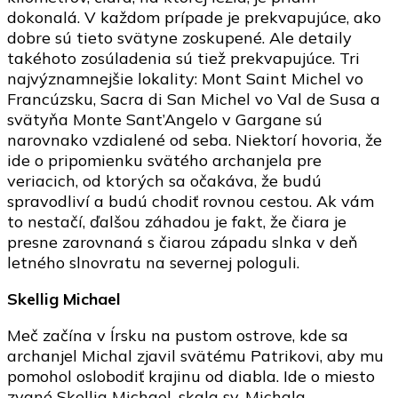
dokonalá. V každom prípade je prekvapujúce, ako
dobre sú tieto svätyne zoskupené. Ale detaily
takéhoto zosúladenia sú tiež prekvapujúce. Tri
najvýznamnejšie lokality: Mont Saint Michel vo
Francúzsku, Sacra di San Michel vo Val de Susa a
svätyňa Monte Sant’Angelo v Gargane sú
narovnako vzdialené od seba. Niektorí hovoria, že
ide o pripomienku svätého archanjela pre
veriacich, od ktorých sa očakáva, že budú
spravodliví a budú chodiť rovnou cestou. Ak vám
to nestačí, ďalšou záhadou je fakt, že čiara je
presne zarovnaná s čiarou západu slnka v deň
letného slnovratu na severnej pologuli.
Skellig Michael
Meč začína v Írsku na pustom ostrove, kde sa
archanjel Michal zjavil svätému Patrikovi, aby mu
pomohol oslobodiť krajinu od diabla. Ide o miesto
zvané Skellig Michael, skala sv. Michala.