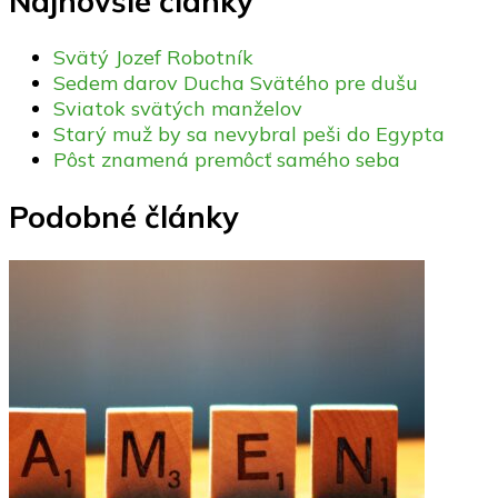
Najnovšie články
Svätý Jozef Robotník
Sedem darov Ducha Svätého pre dušu
Sviatok svätých manželov
Starý muž by sa nevybral peši do Egypta
Pôst znamená premôcť samého seba
Podobné články