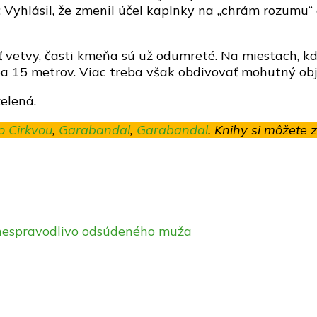
: Vyhlásil, že zmenil účel kaplnky na „chrám rozumu“
 vetvy, časti kmeňa sú už odumreté. Na miestach, kde
 iba 15 metrov. Viac treba však obdivovať mohutný o
elená.
lo Cirkvou
,
Garabandal
,
Garabandal
. Knihy si môžete 
no nespravodlivo odsúdeného muža