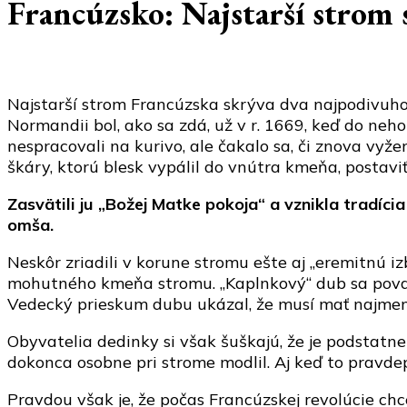
Francúzsko: Najstarší strom
Najstarší strom Francúzska skrýva dva najpodivuhod
Normandii bol, ako sa zdá, už v r. 1669, keď do neh
nespracovali na kurivo, ale čakalo sa, či znova vyže
škáry, ktorú blesk vypálil do vnútra kmeňa, postavi
Zasvätili ju „Božej Matke pokoja“ a vznikla tradíc
omša.
Neskôr zriadili v korune stromu ešte aj „eremitnú i
mohutného kmeňa stromu. „Kaplnkový“ dub sa považu
Vedecký prieskum dubu ukázal, že musí mať najmen
Obyvatelia dedinky si však šuškajú, že je podstatne 
dokonca osobne pri strome modlil. Aj keď to pravdepo
Pravdou však je, že počas Francúzskej revolúcie chc