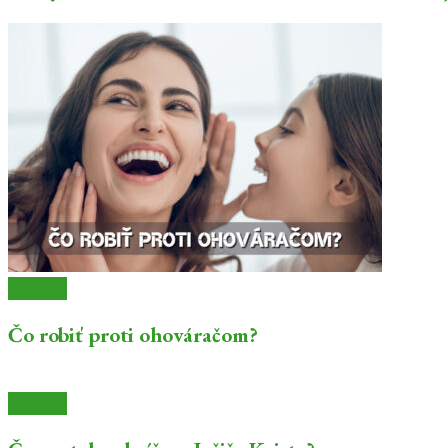
Články
Čo robiť proti ohováračom?
Články