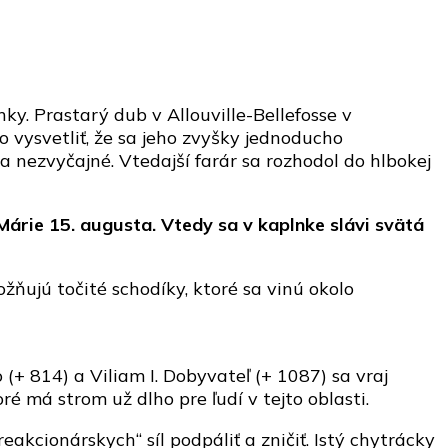
y. Prastarý dub v Allouville-Bellefosse v
 vysvetliť, že sa jeho zvyšky jednoducho
za nezvyčajné. Vtedajší farár sa rozhodol do hlbokej
Márie 15. augusta. Vtedy sa v kaplnke slávi svätá
žňujú točité schodíky, ktoré sa vinú okolo
 (+ 814) a Viliam I. Dobyvateľ (+ 1087) sa vraj
é má strom už dlho pre ľudí v tejto oblasti.
akcionárskych“ síl podpáliť a zničiť. Istý chytrácky