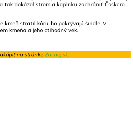
 a tak dokázal strom a kaplnku zachrániť. Čoskoro
 kmeň stratil kôru, ho pokrývajú šindle. V
bjem kmeňa a jeho ctihodný vek.
zakúpiť na stránke
Zachej.sk.