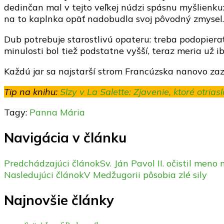
dedinčan mal v tejto veľkej núdzi spásnu myšlienku
na to kaplnka opäť nadobudla svoj pôvodný zmysel.
Dub potrebuje starostlivú opateru: treba podopierať
minulosti bol tiež podstatne vyšší, teraz meria už
Každú jar sa najstarší strom Francúzska nanovo zaz
Tip na knihu:
Slzy v La Salette: Zjavenie, ktoré otrias
Tagy:
Panna Mária
Navigácia v článku
Predchádzajúci článok
Sv. Ján Pavol II. očistil me
Nasledujúci článok
V Medžugorii pôsobia zlé sily
Najnovšie články