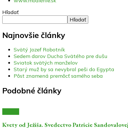
www.modlenie.sk
Hľadať
Hľadať
Najnovšie články
Svätý Jozef Robotník
Sedem darov Ducha Svätého pre dušu
Sviatok svätých manželov
Starý muž by sa nevybral peši do Egypta
Pôst znamená premôcť samého seba
Podobné články
Články
Kvety od Ježiša. Svedectvo Patricie Sandovalove