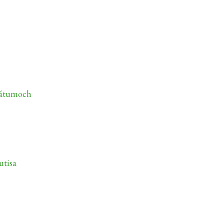
dátumoch
utisa