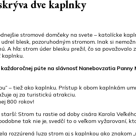
 skrýva dve kaplnky
nejšie stromové domčeky na svete – katolícke kaplnk
o udrel blesk, pozoruhodným stromom. Inak si nemožno
nú. A hľa: strom úder blesku prežil, čo sa považovalo 
ť kaplnku.
ia každoročnej púte na slávnosť Nanebovzatia Panny 
zbu“ – tiež ako kaplnku. Prístup k obom kaplnkám umo
je aj za turistickú atrakciu.
ej 800 rokov!
starší: Strom tu rastie od doby cisára Karola Veľkého
dobne tak nie je, svedčí to o veľkom vyžarovaní, ktor
ela rozzúrená luza strom aj s kaplnkou ako znakom „re