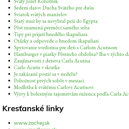
Svätý Jozef Robotník
Sedem darov Ducha Svätého pre dušu
Sviatok svätých manželov
Starý muž by sa nevybral peši do Egypta
Pôst znamená premôcť samého seba
Tipy pri prijatí hnedého škapuliara
Otázky a odpovede o hnedom škapuliari
Spytovanie svedomia pre deti s Carlom Acutisom
Hamburger v piatky Pôstneho obdobia? Iba v týchto 
Zaujímavosti z detstva Carla Acutisa
Carlo Acutis v skratke
Je zakázané postiť sa v nedeľu?
Pobožnosť prvých sobôt v mesiaci
Modlitba k svätému Carlovi Acutisovi
Výzvy k bolestným tajomstvám ruženca podľa Carla Ac
Kresťanské linky
www.zachej.sk