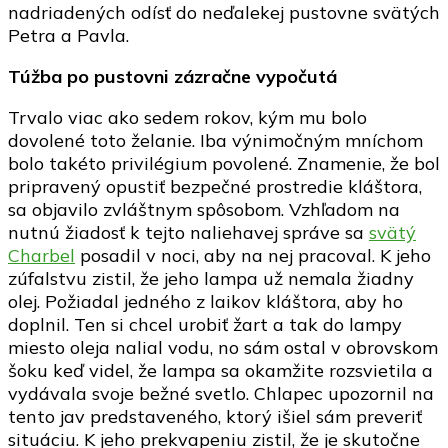
nadriadených odísť do neďalekej pustovne svätých
Petra a Pavla.
Túžba po pustovni zázračne vypočutá
Trvalo viac ako sedem rokov, kým mu bolo
dovolené toto želanie. Iba výnimočným mníchom
bolo takéto privilégium povolené. Znamenie, že bol
pripravený opustiť bezpečné prostredie kláštora,
sa objavilo zvláštnym spôsobom. Vzhľadom na
nutnú žiadosť k tejto naliehavej správe sa
svätý
Charbel
posadil v noci, aby na nej pracoval. K jeho
zúfalstvu zistil, že jeho lampa už nemala žiadny
olej. Požiadal jedného z laikov kláštora, aby ho
doplnil. Ten si chcel urobiť žart a tak do lampy
miesto oleja nalial vodu, no sám ostal v obrovskom
šoku keď videl, že lampa sa okamžite rozsvietila a
vydávala svoje bežné svetlo. Chlapec upozornil na
tento jav predstaveného, ktorý išiel sám preveriť
situáciu. K jeho prekvapeniu zistil, že je skutočne