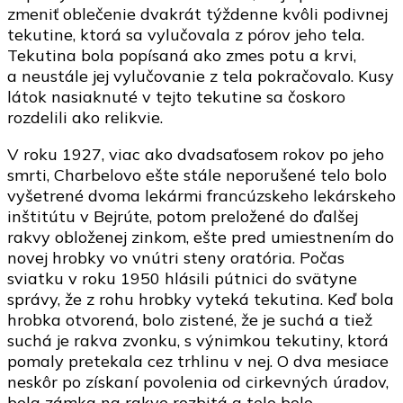
zmeniť oblečenie dvakrát týždenne kvôli podivnej
tekutine, ktorá sa vylučovala z pórov jeho tela.
Tekutina bola popísaná ako zmes potu a krvi,
a neustále jej vylučovanie z tela pokračovalo. Kusy
látok nasiaknuté v tejto tekutine sa čoskoro
rozdelili ako relikvie.
V roku 1927, viac ako dvadsaťosem rokov po jeho
smrti, Charbelovo ešte stále neporušené telo bolo
vyšetrené dvoma lekármi francúzskeho lekárskeho
inštitútu v Bejrúte, potom preložené do ďalšej
rakvy obloženej zinkom, ešte pred umiestnením do
novej hrobky vo vnútri steny oratória. Počas
sviatku v roku 1950 hlásili pútnici do svätyne
správy, že z rohu hrobky vyteká tekutina. Keď bola
hrobka otvorená, bolo zistené, že je suchá a tiež
suchá je rakva zvonku, s výnimkou tekutiny, ktorá
pomaly pretekala cez trhlinu v nej. O dva mesiace
neskôr po získaní povolenia od cirkevných úradov,
bola zámka na rakve rozbitá a telo bolo