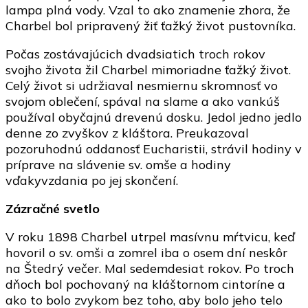
lampa plná vody. Vzal to ako znamenie zhora, že
Charbel bol pripravený žiť ťažký život pustovníka.
Počas zostávajúcich dvadsiatich troch rokov
svojho života žil Charbel mimoriadne ťažký život.
Celý život si udržiaval nesmiernu skromnosť vo
svojom oblečení, spával na slame a ako vankúš
používal obyčajnú drevenú dosku. Jedol jedno jedlo
denne zo zvyškov z kláštora. Preukazoval
pozoruhodnú oddanosť Eucharistii, strávil hodiny v
príprave na slávenie sv. omše a hodiny
vďakyvzdania po jej skončení.
Zázračné svetlo
V roku 1898 Charbel utrpel masívnu mŕtvicu, keď
hovoril o sv. omši a zomrel iba o osem dní neskôr
na Štedrý večer. Mal sedemdesiat rokov. Po troch
dňoch bol pochovaný na kláštornom cintoríne a
ako to bolo zvykom bez toho, aby bolo jeho telo