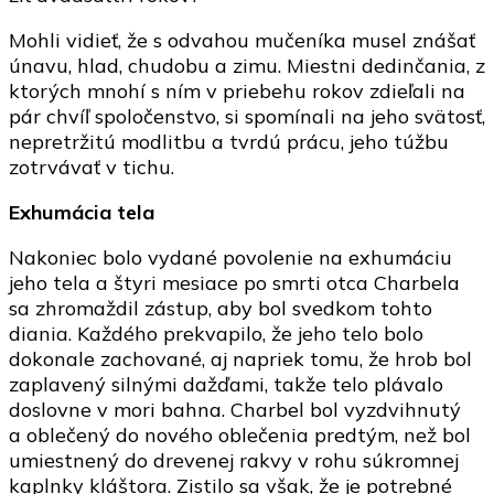
Mohli vidieť, že s odvahou mučeníka musel znášať
únavu, hlad, chudobu a zimu. Miestni dedinčania, z
ktorých mnohí s ním v priebehu rokov zdieľali na
pár chvíľ spoločenstvo, si spomínali na jeho svätosť,
nepretržitú modlitbu a tvrdú prácu, jeho túžbu
zotrvávať v tichu.
Exhumácia tela
Nakoniec bolo vydané povolenie na exhumáciu
jeho tela a štyri mesiace po smrti otca Charbela
sa zhromaždil zástup, aby bol svedkom tohto
diania. Každého prekvapilo, že jeho telo bolo
dokonale zachované, aj napriek tomu, že hrob bol
zaplavený silnými dažďami, takže telo plávalo
doslovne v mori bahna. Charbel bol vyzdvihnutý
a oblečený do nového oblečenia predtým, než bol
umiestnený do drevenej rakvy v rohu súkromnej
kaplnky kláštora. Zistilo sa však, že je potrebné