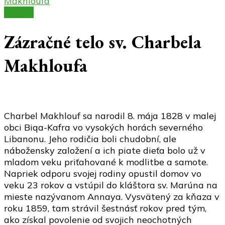
Makhloufa
Články
Zázračné telo sv. Charbela
Makhloufa
Charbel Makhlouf sa narodil 8. mája 1828 v malej
obci Biqa-Kafra vo vysokých horách severného
Libanonu. Jeho rodičia boli chudobní, ale
nábožensky založení a ich piate dieťa bolo už v
mladom veku priťahované k modlitbe a samote.
Napriek odporu svojej rodiny opustil domov vo
veku 23 rokov a vstúpil do kláštora sv. Marúna na
mieste nazývanom Annaya. Vysvätený za kňaza v
roku 1859, tam strávil šestnásť rokov pred tým,
ako získal povolenie od svojich neochotných