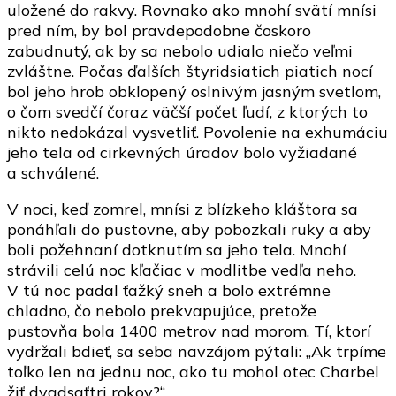
uložené do rakvy. Rovnako ako mnohí svätí mnísi
pred ním, by bol pravdepodobne čoskoro
zabudnutý, ak by sa nebolo udialo niečo veľmi
zvláštne. Počas ďalších štyridsiatich piatich nocí
bol jeho hrob obklopený oslnivým jasným svetlom,
o čom svedčí čoraz väčší počet ľudí, z ktorých to
nikto nedokázal vysvetliť. Povolenie na exhumáciu
jeho tela od cirkevných úradov bolo vyžiadané
a schválené.
V noci, keď zomrel, mnísi z blízkeho kláštora sa
ponáhľali do pustovne, aby pobozkali ruky a aby
boli požehnaní dotknutím sa jeho tela. Mnohí
strávili celú noc kľačiac v modlitbe vedľa neho.
V tú noc padal ťažký sneh a bolo extrémne
chladno, čo nebolo prekvapujúce, pretože
pustovňa bola 1400 metrov nad morom. Tí, ktorí
vydržali bdieť, sa seba navzájom pýtali: „Ak trpíme
toľko len na jednu noc, ako tu mohol otec Charbel
žiť dvadsaťtri rokov?“