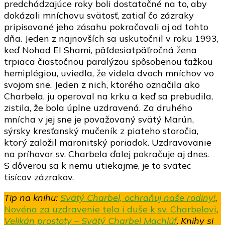
predchádzajúce roky boli dostatočné na to, aby
dokázali mníchovu svätosť, zatiaľ čo zázraky
pripisované jeho zásahu pokračovali aj od tohto
dňa. Jeden z najnovších sa uskutočnil v roku 1993,
keď Nohad El Shami, päťdesiatpäťročná žena
trpiaca čiastočnou paralýzou spôsobenou ťažkou
hemiplégiou, uviedla, že videla dvoch mníchov vo
svojom sne. Jeden z nich, ktorého označila ako
Charbela, ju operoval na krku a keď sa prebudila,
zistila, že bola úplne uzdravená. Za druhého
mnícha v jej sne je považovaný svätý Marún,
sýrsky kresťanský mučeník z piateho storočia,
ktorý založil maronitský poriadok. Uzdravovanie
na príhovor sv. Charbela ďalej pokračuje aj dnes.
S dôverou sa k nemu utiekajme, je to svätec
tisícov zázrakov.
Tip na knihu:
Svätý Charbel, ochraňuj naše rodiny!
,
Novéna za uzdravenie tela i duše k sv. Charbelovi
,
Velikán prostoty – Svätý Charbel Machlúf
.
Knihy si