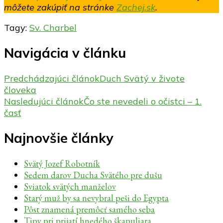
môžete zakúpiť na stránke
Zachej.sk
.
Tagy:
Sv. Charbel
Navigácia v článku
Predchádzajúci článok
Duch Svätý v živote
človeka
Nasledujúci článok
Čo ste nevedeli o očistci – 1.
časť
Najnovšie články
Svätý Jozef Robotník
Sedem darov Ducha Svätého pre dušu
Sviatok svätých manželov
Starý muž by sa nevybral peši do Egypta
Pôst znamená premôcť samého seba
Tipy pri prijatí hnedého škapuliara