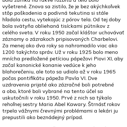
vyšetrené. Znova sa zistilo, že je bez akýchkoľvek
stôp poškodenia a podivná tekutina si stále
hľadala cestu, vytekajúc z pórov tela. Od tej doby
bola svätyňa obliehaná tisíckami pútnikov z
celého sveta. V roku 1950 začal kláštor uchovávať
záznamy o zázrakoch pripisovaných Charbelovi.
Za menej ako dva roky sa nahromadilo viac ako
1200 takýchto správ. Už v roku 1925 bolo meno
mnícha predložené petíciou pápežovi Piovi XI, aby
začal kanonické konanie vedúce k jeho
blahorečeniu, ale toto sa udialo až v roku 1965
počas pontifikátu pápeža Pavla VI. Dve
uzdravenia prijaté ako zázračné boli potrebné
a oba, ktoré boli vybrané na tento účel sa
uskutočnili v roku 1950. Prvé z nich sa týkalo
rehoľnej sestry Maria Abel Kawary. Štrnásť rokov
trpela vážnymi črevnými problémami a lekári ju
prepustili ako beznádejný prípad.