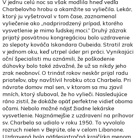
V jednu celú noc sa však modlila hneď vedľa
Charbelovho hrobu a okamžite sa vyliečila. Lekár,
ktorý ju vyšetroval v tom čase, zaznamenal
vyliečenie ako „nadprirodzený prípad, ktorého
vysvetlenie je mimo ľudskej moci.“ Druhý zázrak
prijatý posvätnou kongregáciou bolo uzdravenie
zo slepoty kováča Iskandara Oubeida. Stratil zrak
v jednom oku, keď utrpel úder pri práci. Vynikajúci
oční špecialisti mu oznámili, že poškodenie
dúhovky bolo také závažné, že už sa nikdy jeho
zrak neobnoví. O trinásť rokov neskôr prijal radu
priateľov, aby navštívil hrobku otca Charbela. Pri
návrate domov mal sen, v ktorom sa mu zjavil
mních, ktorý sľuboval, že ho vylieči. Nasledujúce
ráno zistil, že dokáže opäť perfektne vidieť oboma
očami. Nebolo možné nájsť žiadne lekárske
vysvetlenie. Najznámejšie z uzdravení na príhovor
sv. Charbela sa udialo v roku 1950. To vyvolalo
rozruch nielen v Bejrúte, ale v celom Libanone.
Uzdravená bola päťdesiatročná krajčírka menom