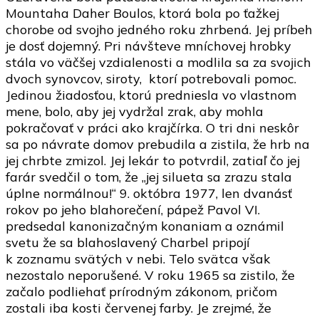
Mountaha Daher Boulos, ktorá bola po ťažkej
chorobe od svojho jedného roku zhrbená. Jej príbeh
je dosť dojemný. Pri návšteve mníchovej hrobky
stála vo väčšej vzdialenosti a modlila sa za svojich
dvoch synovcov, siroty, ktorí potrebovali pomoc.
Jedinou žiadosťou, ktorú predniesla vo vlastnom
mene, bolo, aby jej vydržal zrak, aby mohla
pokračovať v práci ako krajčírka. O tri dni neskôr
sa po návrate domov prebudila a zistila, že hrb na
jej chrbte zmizol. Jej lekár to potvrdil, zatiaľ čo jej
farár svedčil o tom, že „jej silueta sa zrazu stala
úplne normálnou!“ 9. októbra 1977, len dvanásť
rokov po jeho blahorečení, pápež Pavol VI.
predsedal kanonizačným konaniam a oznámil
svetu že sa blahoslavený Charbel pripojí
k zoznamu svätých v nebi. Telo svätca však
nezostalo neporušené. V roku 1965 sa zistilo, že
začalo podliehať prírodným zákonom, pričom
zostali iba kosti červenej farby. Je zrejmé, že