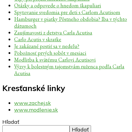
Otázky a odpovede o hnedom škapuliari
Spytovanie svedomia pre deti s Carlom Acutisom
Hamburger v piatky Pôstneho obdobia? Iba v týchto
dátumoch
Zaujímavosti z detstva Carla Acutisa
Carlo Acutis v skratke
Je zakázané postiť sa v nedeľu?
Pobožnosť prvých sobôt v mesiaci
Modlitba k svätému Carlovi Acutisovi
Výzvy k bolestným tajomstvám ruženca podľa Carla
Acutisa
Kresťanské linky
www.zachej.sk
www.modlenie.sk
Hľadať
Hľadať