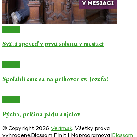
Články
Svätá spoveď v prvú sobotu v mesiaci
Články
Spoľahli sme sa na príhovor sv. Jozefa!
Články
Pýcha, príčina pádu anjelov
© Copyright 2026
Verím.sk
. Všetky práva
vyhradené.
Blossom PinIt | Naprogramoval
Blossom