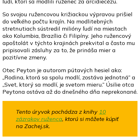
ľudí, ktorí sa modlili ruženec za arcidiecézu.
So svojou ružencovou križiackou výpravou prišiel
do veľkého počtu krajín. Na modlitebných
stretnutiach sústredil milióny ľudí na miestach
ako Kolumbia, Brazília či Filipíny. Jeho ružencový
apoštolát v týchto krajinách prekvital a často mu
pripisovali zásluhy za to, že prináša mier a
pozitívne zmeny.
Otec Peyton je autorom pútavých hesiel ako:
„Rodina, ktorá sa spolu modlí, zostáva jednotná“ a
„Svet, ktorý sa modlí, je svetom mieru.“ Úsilie otca
Peytona ostáva až do dnešného dňa neprekonané.
Tento úryvok pochádza z knihy
10
zázrakov ruženca
, ktorú si môžete kúpiť
na Zachej.sk.