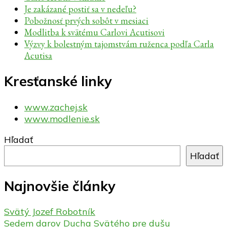
Je zakázané postiť sa v nedeľu?
Pobožnosť prvých sobôt v mesiaci
Modlitba k svätému Carlovi Acutisovi
Výzvy k bolestným tajomstvám ruženca podľa Carla
Acutisa
Kresťanské linky
www.zachej.sk
www.modlenie.sk
Hľadať
Hľadať
Najnovšie články
Svätý Jozef Robotník
Sedem darov Ducha Svätého pre dušu