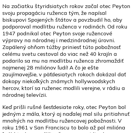
Na začiatku štyridsiatych rokov začal otec Peyton
svoju propagáciu ruženca tým, že napísal
biskupovi Spojených štátov a povzbudil ho, aby
podporoval modlitbu ruženca v rodinách. Od roku
1947 podnikal otec Peyton svoje ružencové
výpravy na národnej i medzinárodnej úrovni.
Zapálený ohňom túžby priniesť túto pobožnosť
celému svetu cestoval do viac než 40 krajín a
podarilo sa mu na modlitbu ruženca zhromaždiť
najmenej 28 miliónov ľudí! A čo je ešte
zaujímavejšie, v päťdesiatych rokoch dokázal dať
dokopy niekoľkých známych hollywoodskych
hercov, ktorí sa ruženec modlili verejne, v rádiu a
národnej televízii.
Keď prišli rušné šesťdesiate roky, otec Peyton bol
jedným z mála, ktorý aj naďalej mal silu pritiahnuť
mnohých na modlitbu ružencovej pobožnosti. V
roku 1961 v San Franciscu to bolo až pol milióna