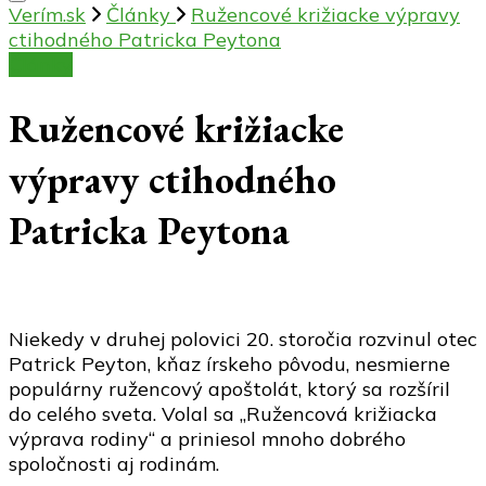
Verím.sk
Články
Ružencové križiacke výpravy
ctihodného Patricka Peytona
Články
Ružencové križiacke
výpravy ctihodného
Patricka Peytona
Niekedy v druhej polovici 20. storočia rozvinul otec
Patrick Peyton, kňaz írskeho pôvodu, nesmierne
populárny ružencový apoštolát, ktorý sa rozšíril
do celého sveta. Volal sa „Ružencová križiacka
výprava rodiny“ a priniesol mnoho dobrého
spoločnosti aj rodinám.