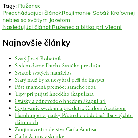
Tagy:
Ruženec
Navigácia
Predchádzajúci článok
Rozjímanie: Sobáš Kráľovnej
nebies so svätým Jozefom
v
Nasledujúci článok
Ruženec a bitka pri Viedni
článku
Najnovšie články
Svätý Jozef Robotník
Sedem darov Ducha Svätého pre dušu
Sviatok svätých manželov
Starý muž by sa nevybral peši do Egypta
Pôst znamená premôcť samého seba
Tipy pri prijatí hnedého škapuliara
Otázky a odpovede o hnedom škapuliari
Spytovanie svedomia pre deti s Carlom Acutisom
Hamburger v piatky Pôstneho obdobia? Iba v týchto
dátumoch
Zaujímavosti z detstva Carla Acutisa
Carlo Acutis v skratke