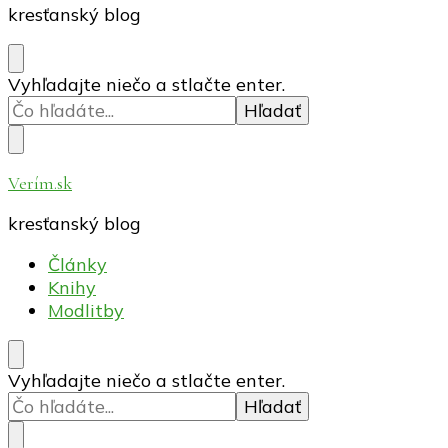
kresťanský blog
Hľadáte
Vyhľadajte niečo a stlačte enter.
niečo?
Verím.sk
kresťanský blog
Články
Knihy
Modlitby
Hľadáte
Vyhľadajte niečo a stlačte enter.
niečo?