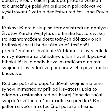
dôležitý krok v celom postupe, pretože Vatikán
tak umožňuje poľským biskupom pokračovať vo
vyšetrovaní života a dedičstva rodičov Jána Pavla
II.
Krakovský arcibiskup sa teraz sústredí na analýzu
životov Karola Wojtylu, st. a Emilie Kaczorowskej.
Po nazhromaždení dostatočných dôkazov o ich
hrdinskej cnosti bude táto záležitosť opäť
predložená na schválenie Vatikánu, čo by viedlo k
ich vyhláseniu za ctihodných. Ján Pavol II. požíval
hlbokú lásku a obdiv k svojim rodičom a najmä
svojmu otcovi vďačí za podporu v jeho povolaní ku
kňazstvu.
Rodičia poľského pápeža dávali svojmu malému
synovi mimoriadny príklad k svätosti. Bola to
oddaná kresťanská rodina, ktorej členovia začali
svoj deň svätou omšou, modlili sa pred každým
jedlom a večer im otec čítal pasáže z Písma.