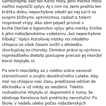
Samozrejme, keď bol Karol malý, jeho matka mala
naňho najväčší vplyv. Aj s ním na zemi prežila len
krátku dobu, nepochybne zdedil po nej súcit so
svojimi blížnymi, optimizmus, radosť a talent
rozprávať vtipy. Ako sám pápež priznal v
knihe
Darček a tajomstvo
vplyv jeho matky Emílie
k jeho náboženskému vzdelaniu „bol nepochybne
hlboký“. Vplyv Karolovej matky na mladého
chlapca sa však časom znížil v dôsledku
zhoršujúcej sa choroby. Domáce práce aj výchovu
najmladšieho dieťaťa postupne prevzal jej manžel
Karol Wojtyła, st.
Po smrti manželky sa z celého srdca venoval
starostlivosti o svojho deväťročného Loleka. Aby
mal na chlapca viac času, predčasne odišiel do
dôchodku a už nikdy sa neoženil. Takéto
rozhodnutie Wojtyłu st. dopomohli k tomu, že
obidvaja Karolovia boli prakticky nerozluční. Po
škole, v nedeľu alebo počas náboženských