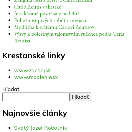
Carlo Acutis v skratke
Je zakázané postiť sa v nedeľu?
Pobožnosť prvých sobôt v mesiaci
Modlitba k svätému Carlovi Acutisovi
Výzvy k bolestným tajomstvám ruženca podľa Carla
Acutisa
Kresťanské linky
www.zachej.sk
www.modlenie.sk
Hľadať
Hľadať
Najnovšie články
Svätý Jozef Robotník