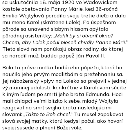
sa uskutočnila 18. mája 1920 vo Wadowickom
kostole obetovania Panny Márie, keď 36-ročná
Emília Wojtyłová porodila svoje tretie dieťa a dala
mu meno Karol (skrátene Lolek). Po úspešnom
pôrode sa unavená slabým hlasom opýtala
pôrodnej asistentky: „
Mohli by si otvoriť okno?
Chcem, aby Lolek počul pieseň chvály Panne Márii.
“
Tieto slová nám ponúkajú obraz rodiny, do ktorej
sa narodil muž, budúci pápež Ján Pavol II.
Bola to práve matka budúceho pápeža, ktorá ho
naučila jeho prvým modlitbám a prežehnaniu sa.
Jej náboženský vplyv na Loleka sa prejavil v jednej
významnej udalosti, konkrétne v Karolovom súcite
k iným ľuďom po smrti jeho brata Edmunda. Hoci
mali chlapci veľmi blízko k sebe, mladý Wojtyła
reagoval na smrť svojho brata nasledujúcimi
slovami: „
Takto to Boh chcel.
“ Tu musel zopakovať
slová svojej matky, ktorú kedysi počul, ako hovorí
svojej susede o plnení Božej vôle.