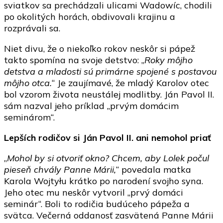
sviatkov sa prechádzali ulicami Wadowíc, chodili
po okolitých horách, obdivovali krajinu a
rozprávali sa.
Niet divu, že o niekoľko rokov neskôr si pápež
takto spomína na svoje detstvo: „
Roky môjho
detstva a mladosti sú primárne spojené s postavou
môjho otca.
“ Je zaujímavé, že mladý Karolov otec
bol vzorom života neustálej modlitby. Ján Pavol II.
sám nazval jeho príklad „prvým domácim
seminárom“.
Lepších rodičov si Ján Pavol II. ani nemohol priať
„
Mohol by si otvoriť okno? Chcem, aby Lolek počul
pieseň chvály Panne Márii,
“ povedala matka
Karola Wojtyłu krátko po narodení svojho syna.
Jeho otec mu neskôr vytvoril „prvý domáci
seminár“. Boli to rodičia budúceho pápeža a
svätca. Večerná oddanosť zasvätená Panne Márii