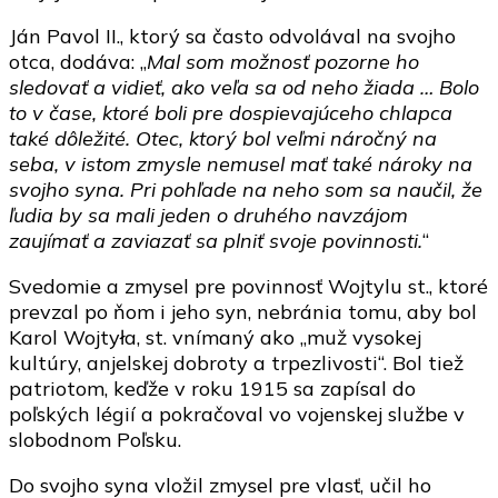
Ján Pavol II., ktorý sa často odvolával na svojho
otca, dodáva: „
Mal som možnosť pozorne ho
sledovať a vidieť, ako veľa sa od neho žiada … Bolo
to v čase, ktoré boli pre dospievajúceho chlapca
také dôležité. Otec, ktorý bol veľmi náročný na
seba, v istom zmysle nemusel mať také nároky na
svojho syna. Pri pohľade na neho som sa naučil, že
ľudia by sa mali jeden o druhého navzájom
zaujímať a zaviazať sa plniť svoje povinnosti.
“
Svedomie a zmysel pre povinnosť Wojtylu st., ktoré
prevzal po ňom i jeho syn, nebránia tomu, aby bol
Karol Wojtyła, st. vnímaný ako „muž vysokej
kultúry, anjelskej dobroty a trpezlivosti“. Bol tiež
patriotom, keďže v roku 1915 sa zapísal do
poľských légií a pokračoval vo vojenskej službe v
slobodnom Poľsku.
Do svojho syna vložil zmysel pre vlasť, učil ho