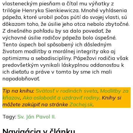
vlasteneckým piesňam a čítal mu výňatky z
trilógie Henryka Sienkiewicza. Mnohé vyhlásenia
pápeža, ktoré urobil počas pútí do svojej vlasti, sú
dôkazom toho, že úsilie jeho otca nebolo zbytočné.
Z dnešného pohľadu by sa dalo povedať, že
výchovné úsilie rodičov pápeža bolo úspešné.
Tento úspech bol spôsobený ich dôsledným
životom modlitby a morálnej integrity ako aj
optimizmu a sebadisciplíny. Pápežovi rodičia však
predovšetkým vynikali láskyplnou oddanosťou k
ich dieťaťu a práve v tomto by sme ich mali
napodobňovať.
Tip na knihu:
Svätosť v rodinách sveta
,
Modlitby za
kňazov
,
Ako oslobodiť a uzdraviť rodiny
.
Knihy si
môžete zakúpiť na stránke
Zachej.sk
.
Tagy:
Sv. Ján Pavol II.
Navigácia v článku