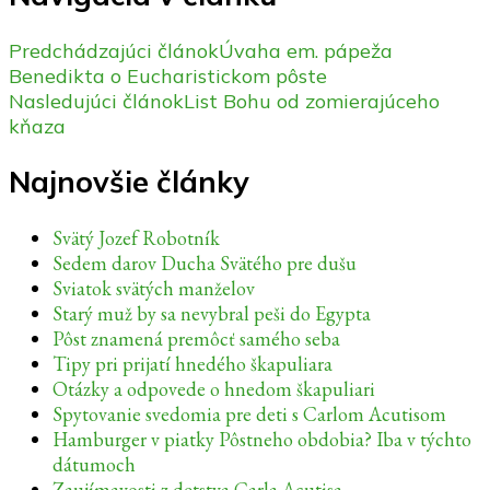
Predchádzajúci článok
Úvaha em. pápeža
Benedikta o Eucharistickom pôste
Nasledujúci článok
List Bohu od zomierajúceho
kňaza
Najnovšie články
Svätý Jozef Robotník
Sedem darov Ducha Svätého pre dušu
Sviatok svätých manželov
Starý muž by sa nevybral peši do Egypta
Pôst znamená premôcť samého seba
Tipy pri prijatí hnedého škapuliara
Otázky a odpovede o hnedom škapuliari
Spytovanie svedomia pre deti s Carlom Acutisom
Hamburger v piatky Pôstneho obdobia? Iba v týchto
dátumoch
Zaujímavosti z detstva Carla Acutisa