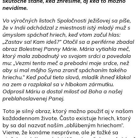
skutočne stane, keď zhrešíme, aj keď to možno
nevidíme.
Vo výročných listoch Spoločnosti Ježišovej sa píše,
že v Indii odchádzal z miestnosti istý mladý muž s
úmyslom spáchať hriech, keď vtom začul hlas:
„Zastav sa! Kam ideš?” Otočil sa a periférne zbadal
obraz Bolestnej Panny Márie. Mária vytiahla meč,
ktorý mala zabodnutý vo svojom srdci a povedala
mu: „Vezmi tento meč a prebodni moje srdce, než
aby si mal môjho Syna zraniť spáchaním takého
hriechu.“ Keď počul tieto slová, mladík ihneď kľakol
na zem a rozplakal sa v hlbokom zármutku.
Odprosil Máriu a dostal milosť od Boha a našej
preblahoslavenej Panej.
Toto je silný obraz, ktorý možno použiť aj v našom
každodennom živote. Často existuje hriech, ktorý
by sa dal nazvať naším „obľúbeným hriechom“.
Vieme, že konáme nesprávne, ale je ťažké sa