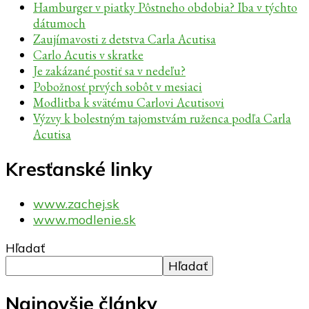
Hamburger v piatky Pôstneho obdobia? Iba v týchto
dátumoch
Zaujímavosti z detstva Carla Acutisa
Carlo Acutis v skratke
Je zakázané postiť sa v nedeľu?
Pobožnosť prvých sobôt v mesiaci
Modlitba k svätému Carlovi Acutisovi
Výzvy k bolestným tajomstvám ruženca podľa Carla
Acutisa
Kresťanské linky
www.zachej.sk
www.modlenie.sk
Hľadať
Hľadať
Najnovšie články