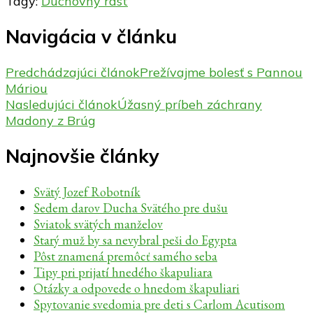
Tagy:
Duchovný rast
Navigácia v článku
Predchádzajúci článok
Prežívajme bolesť s Pannou
Máriou
Nasledujúci článok
Úžasný príbeh záchrany
Madony z Brúg
Najnovšie články
Svätý Jozef Robotník
Sedem darov Ducha Svätého pre dušu
Sviatok svätých manželov
Starý muž by sa nevybral peši do Egypta
Pôst znamená premôcť samého seba
Tipy pri prijatí hnedého škapuliara
Otázky a odpovede o hnedom škapuliari
Spytovanie svedomia pre deti s Carlom Acutisom