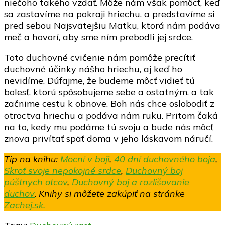
niečoho takého vzdať. Môže nám však pomôcť, keď
sa zastavíme na pokraji hriechu, a predstavíme si
pred sebou Najsvätejšiu Matku, ktorá nám podáva
meč a hovorí, aby sme ním prebodli jej srdce.
Toto duchovné cvičenie nám pomôže precítiť
duchovné účinky nášho hriechu, aj keď ho
nevidíme. Dúfajme, že budeme môcť vidieť tú
bolesť, ktorú spôsobujeme sebe a ostatným, a tak
začnime cestu k obnove. Boh nás chce oslobodiť z
otroctva hriechu a podáva nám ruku. Pritom čaká
na to, kedy mu podáme tú svoju a bude nás môcť
znova privítať späť doma v jeho láskavom náručí.
Tip na knihu:
Mocní v boji
,
40 dní duchovného boja
,
Skroť svoje nepokojné srdce
,
Duchovný boj
púštnych otcov
,
Duchovný boj a rozlišovanie
duchov
.
Knihy si môžete zakúpiť na stránke
Zachej.sk.