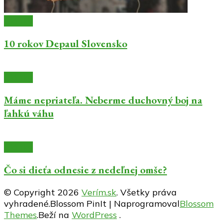
Články
10 rokov Depaul Slovensko
Články
Máme nepriateľa. Neberme duchovný boj na
ľahkú váhu
Články
Čo si dieťa odnesie z nedeľnej omše?
© Copyright 2026
Verím.sk
. Všetky práva
vyhradené.
Blossom PinIt | Naprogramoval
Blossom
Themes
.Beží na
WordPress
.