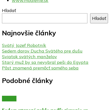
www.modlenie.sk
Hľadať
Hľadať
Najnovšie články
Svätý Jozef Robotník
Sedem darov Ducha Svätého pre dušu
Sviatok svätých manželov
Starý muž by sa nevybral peši do Egypta
Pôst znamená premôcť samého seba
Podobné články
Články
Sedem utrpení pekla podľa zjavenia sv.