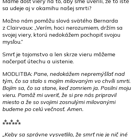
Máme dosť viery na to, aby sme uverili, že to isté
sa udeje aj v okamihu našej smrti?
Možno nám pomôžu slová svätého Bernarda
z Clairvaux: „Verím, hoci nerozumiem, držím sa
svojej viery, ktorú nedokážem pochopiť svojou
mysľou.“
Smrť je tajomstvo a len skrze vieru môžeme
načerpať útechu a uistenie.
MODLITBA:
Pane, nedokážem nepremýšľať nad
tým, čo sa stalo s mojím milovaným vo chvíli smrti.
Bojím sa, čo sa stane, keď zomriem ja. Posilni moju
vieru. Pomôž mi uveriť, že si pre nás pripravil
miesto a že so svojimi zosnulými milovanými
budeme po celú večnosť. Amen.
⁂⁂⁂
„Keby sa správne vysvetlilo, že smrť nie je nič iné