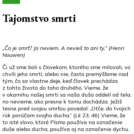
Články
Tajomstvo smrti
„Čo je smrť? Ja neviem. A nevieš to ani ty.“ (Henri
Nouwen)
Či už sme boli s človekom, ktorého sme milovali, vo
chvíli jeho smrti, alebo nie, často premýšľame nad
tým, čo sa vlastne deje, keď človek prechádza
z tohto života do toho druhého. Vieme, že
v okamihu našej smrti sa naša duša oddelí od tela,
no nevieme, ako presne k tomu dochádza. Ježiš
tesne pred svojou smrťou povedal: „Otče, do tvojich
rúk porúčam svojho ducha.“ (
Lk
23, 46) Vieme, že
to isté slovo, ktoré Písmo používa na označenie
duše alebo ducha, používa aj na označenie dychu.