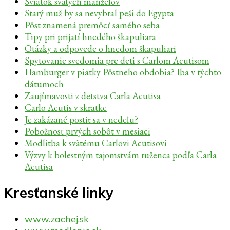
Sviatok svätých manželov
Starý muž by sa nevybral peši do Egypta
Pôst znamená premôcť samého seba
Tipy pri prijatí hnedého škapuliara
Otázky a odpovede o hnedom škapuliari
Spytovanie svedomia pre deti s Carlom Acutisom
Hamburger v piatky Pôstneho obdobia? Iba v týchto
dátumoch
Zaujímavosti z detstva Carla Acutisa
Carlo Acutis v skratke
Je zakázané postiť sa v nedeľu?
Pobožnosť prvých sobôt v mesiaci
Modlitba k svätému Carlovi Acutisovi
Výzvy k bolestným tajomstvám ruženca podľa Carla
Acutisa
Kresťanské linky
www.zachej.sk