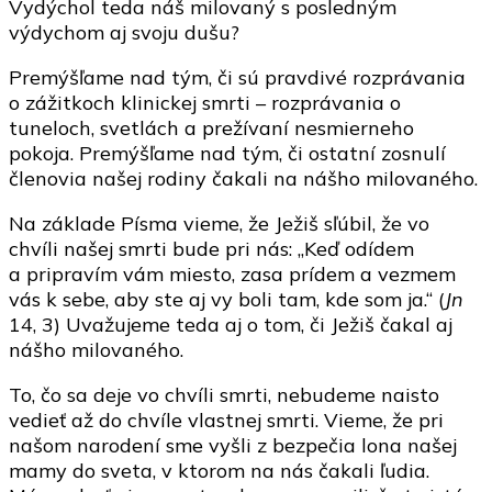
Vydýchol teda náš milovaný s posledným
výdychom aj svoju dušu?
Premýšľame nad tým, či sú pravdivé rozprávania
o zážitkoch klinickej smrti – rozprávania o
tuneloch, svetlách a prežívaní nesmierneho
pokoja. Premýšľame nad tým, či ostatní zosnulí
členovia našej rodiny čakali na nášho milovaného.
Na základe Písma vieme, že Ježiš sľúbil, že vo
chvíli našej smrti bude pri nás: „Keď odídem
a pripravím vám miesto, zasa prídem a vezmem
vás k sebe, aby ste aj vy boli tam, kde som ja.“ (
Jn
14, 3) Uvažujeme teda aj o tom, či Ježiš čakal aj
nášho milovaného.
To, čo sa deje vo chvíli smrti, nebudeme naisto
vedieť až do chvíle vlastnej smrti. Vieme, že pri
našom narodení sme vyšli z bezpečia lona našej
mamy do sveta, v ktorom na nás čakali ľudia.