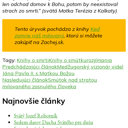
len odchod domov k Bohu, potom by neexistoval
strach zo smrti.“ (svätá Matka Terézia z Kalkaty)
Tento úryvok pochádza z knihy
Keď
zomrie náš milovaný
, ktorú si môžete
zakúpiť na Zachej.sk.
Tagy:
Knihy o smrti
Knihy o smútku
rozjímania
Navigácia
Predchádzajúci článok
Medžugorský vizionár videl
Jána Pavla II. s Matkou Božou
v
Nasledujúci článok
Smútok nad stratou
článku
milovaného zosnulého človeka
Najnovšie články
Svätý Jozef Robotník
Sedem darov Ducha Svätého pre dušu