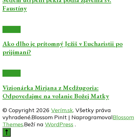
Faustíny
Články
Ako dlho je prítomný Ježiš v Eucharistii po
prijímaní?
Články
Vizionárka Mirjana z Medžugoria:
Odpovedajme na volanie Božej Matky
© Copyright 2026
Verím.sk
. Všetky práva
vyhradené.
Blossom PinIt | Naprogramoval
Blossom
Themes
.Beží na
WordPress
.