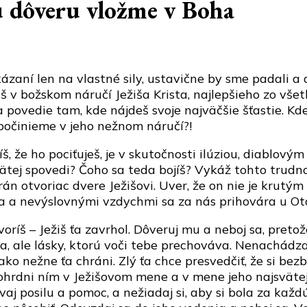
u dôveru vložme v Boha
kázaní len na vlastné sily, ustavične by sme padali a
š v božskom náručí Ježiša Krista, najlepšieho zo vše
 povedie tam, kde nájdeš svoje najväčšie šťastie. Kde
 spočinieme v jeho nežnom náručí?!
, že ho pociťuješ, je v skutočnosti ilúziou, diablový
vätej spovedi? Čoho sa teda bojíš? Vykáž tohto trudn
 otvoriac dvere Ježišovi. Uver, že on nie je krutým 
a a nevýslovnými vzdychmi sa za nás prihovára u Otc
oríš – Ježiš ťa zavrhol. Dôveruj mu a neboj sa, pret
utia, ale lásky, ktorú voči tebe prechováva. Nenachá
ko nežne ťa chráni. Zlý ťa chce presvedčiť, že si be
Pohrdni ním v Ježišovom mene a v mene jeho najsväte
aj posilu a pomoc, a nežiadaj si, aby si bola za kaž