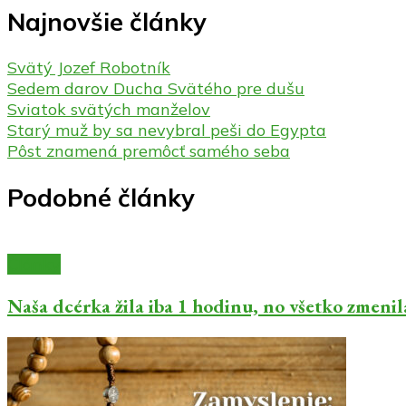
Najnovšie články
Svätý Jozef Robotník
Sedem darov Ducha Svätého pre dušu
Sviatok svätých manželov
Starý muž by sa nevybral peši do Egypta
Pôst znamená premôcť samého seba
Podobné články
Články
Naša dcérka žila iba 1 hodinu, no všetko zmenil