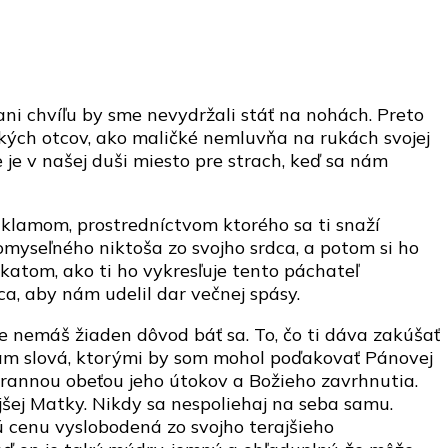
 ani chvíľu by sme nevydržali stáť na nohách. Preto
tkých otcov, ako maličké nemluvňa na rukách svojej
 je v našej duši miesto pre strach, keď sa nám
m klamom, prostredníctvom ktorého sa ti snaží
omyseľného niktoša zo svojho srdca, a potom si ho
katom, ako ti ho vykresľuje tento páchateľ
a, aby nám udelil dar večnej spásy.
ože nemáš žiaden dôvod báť sa. To, čo ti dáva zakúšať
dzam slová, ktorými by som mohol poďakovať Pánovej
zbrannou obeťou jeho útokov a Božieho zavrhnutia.
jšej Matky. Nikdy sa nespoliehaj na seba samu.
dú cenu vyslobodená zo svojho terajšieho