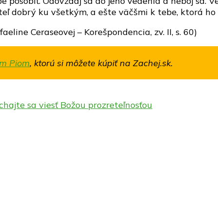
 pôsobiť. Odovzdaj sa do jeho vedenia a neboj sa. V
iteľ dobrý ku všetkým, a ešte väčšmi k tebe, ktorá h
eline Ceraseovej – Korešpondencia, zv. II, s. 60)
om Piom
, ktorú si môžete kúpiť na Zachej.sk.
hajte sa viesť Božou prozreteľnosťou