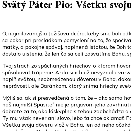
Svätý Páter Pio: Všetku svoj
Ó, najmilovanejšia Ježišova dcéra, keby sme boli od
sa pokor pri presladkom pomyslení na to, že spočíva
matky, a pokojne spávaj, naplnená istotou, že Boh ťa
dostalo uistenia, že len čo sa celí zasvätíme Bohu,
Tvoj strach zo spáchaných hriechov, o ktorom hovoríš
spôsobovať trápenie. Azda si ich už nevyznala vo s
naplň svätou, neobmedzenou dôverou v Boha, dokorán
neprávosti, ale Baránkom, ktorý sníma hriechy svet
Mýliš sa, ak si presvedčená o tom, že – ako sama hov
náš najmilší Spasiteľ, nie je prejavom jeho zavrhn
dobrote za to, ako láskyplne s tebou zaobchádza a a
Ty mu však never ani slovo, lebo ťa chce oklamať. 
Všetku svoju dôveru vlož v Boha, len od neho očakáv