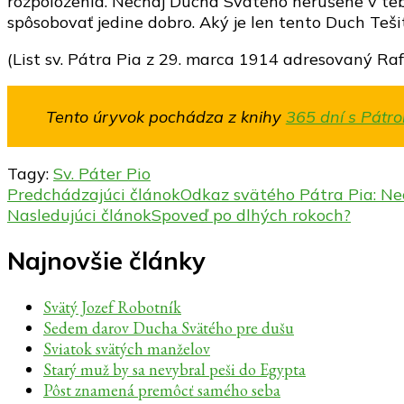
rozpoloženia. Nechaj Ducha Svätého nerušene v tebe
spôsobovať jedine dobro. Aký je len tento Duch Teš
(List sv. Pátra Pia z 29. marca 1914 adresovaný Raffa
Tento úryvok pochádza z knihy
365 dní s Pátr
Tagy:
Sv. Páter Pio
Navigácia
Predchádzajúci článok
Odkaz svätého Pátra Pia: Nec
Nasledujúci článok
Spoveď po dlhých rokoch?
v
článku
Najnovšie články
Svätý Jozef Robotník
Sedem darov Ducha Svätého pre dušu
Sviatok svätých manželov
Starý muž by sa nevybral peši do Egypta
Pôst znamená premôcť samého seba