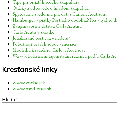
Tipy pri prijatí hnedého škapuliara
Otázky a odpovede o hnedom škapuliari
Spytovanie svedomia pre deti s Carlom Acutisom
Hamburger v piatky Pôstneho obdobia? Iba v týchto 
Zaujímavosti z detstva Carla Acutisa
Carlo Acutis v skratke
Je zakázané postiť sa v nedeľu?
Pobožnosť prvých sobôt v mesiaci
Modlitba k svätému Carlovi Acutisovi
Výzvy k bolestným tajomstvám ruženca podľa Carla Ac
Kresťanské linky
www.zachej.sk
www.modlenie.sk
Hľadať