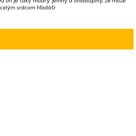
eď on je taký múdry, jemný a ohľaduplný, že môže
o celým srdcom hľadáš!