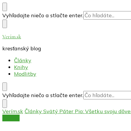
Hľadáte
Vyhľadajte niečo a stlačte enter.
niečo?
Verím.sk
kresťanský blog
Články
Knihy
Modlitby
Hľadáte
Vyhľadajte niečo a stlačte enter.
niečo?
Verím.sk
Články
Svätý Páter Pio: Všetku svoju dôv
Články