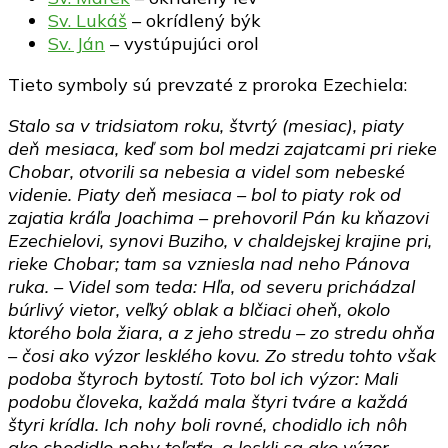
Sv. Lukáš
– okrídlený býk
Sv. Ján
– vystúpujúci orol
Tieto symboly sú prevzaté z proroka Ezechiela:
Stalo sa v tridsiatom roku, štvrtý (mesiac), piaty
deň mesiaca, keď som bol medzi zajatcami pri rieke
Chobar, otvorili sa nebesia a videl som nebeské
videnie. Piaty deň mesiaca – bol to piaty rok od
zajatia kráľa Joachima – prehovoril Pán ku kňazovi
Ezechielovi, synovi Buziho, v chaldejskej krajine pri,
rieke Chobar; tam sa vzniesla nad neho Pánova
ruka. – Videl som teda: Hľa, od severu prichádzal
búrlivý vietor, veľký oblak a blčiaci oheň, okolo
ktorého bola žiara, a z jeho stredu – zo stredu ohňa
– čosi ako výzor lesklého kovu. Zo stredu tohto však
podoba štyroch bytostí. Toto bol ich výzor: Mali
podobu človeka, každá mala štyri tváre a každá
štyri krídla. Ich nohy boli rovné, chodidlo ich nôh
ako chodidlo nohy teľaťa, a leskli sa ako výzor