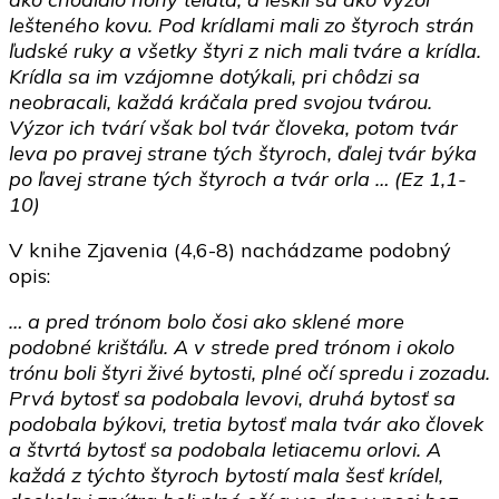
lešteného kovu. Pod krídlami mali zo štyroch strán
ľudské ruky a všetky štyri z nich mali tváre a krídla.
Krídla sa im vzájomne dotýkali, pri chôdzi sa
neobracali, každá kráčala pred svojou tvárou.
Výzor ich tvárí však bol tvár človeka, potom tvár
leva po pravej strane tých štyroch, ďalej tvár býka
po ľavej strane tých štyroch a tvár orla … (Ez 1,1-
10)
V knihe Zjavenia (4,6-8) nachádzame podobný
opis:
… a pred trónom bolo čosi ako sklené more
podobné krištáľu. A v strede pred trónom i okolo
trónu boli štyri živé bytosti, plné očí spredu i zozadu.
Prvá bytosť sa podobala levovi, druhá bytosť sa
podobala býkovi, tretia bytosť mala tvár ako človek
a štvrtá bytosť sa podobala letiacemu orlovi. A
každá z týchto štyroch bytostí mala šesť krídel,