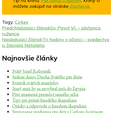
Tip na knihu:
Päť minút s Bohom
.
Knihy si
môžete zakúpiť na stránke
Zachej.sk.
Tagy:
Cirkev
Navigácia
Predchádzajúci článok
Sv. Pavol VI. – zástanca
ruženca
v
Nasledujúci článok
Tri hodiny v očistci – svedectvo
článku
o. Daniela Nataleho
Najnovšie články
Svätý Jozef Robotník
Sedem darov Ducha Svätého pre dušu
Sviatok svätých manželov
Starý muž by sa nevybral peši do Egypta
Pôst znamená premôcť samého seba
Tipy pri prijatí hnedého škapuliara
Otázky a odpovede o hnedom škapuliari
Spytovanie svedomia pre deti s Carlom Acutisom