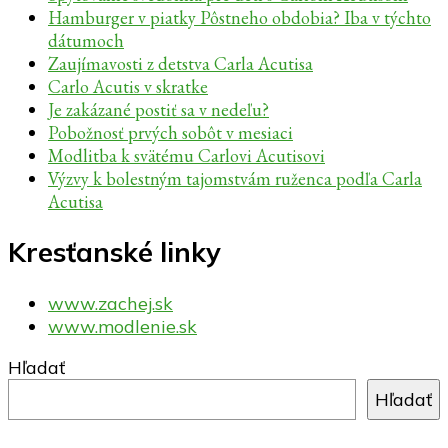
Hamburger v piatky Pôstneho obdobia? Iba v týchto
dátumoch
Zaujímavosti z detstva Carla Acutisa
Carlo Acutis v skratke
Je zakázané postiť sa v nedeľu?
Pobožnosť prvých sobôt v mesiaci
Modlitba k svätému Carlovi Acutisovi
Výzvy k bolestným tajomstvám ruženca podľa Carla
Acutisa
Kresťanské linky
www.zachej.sk
www.modlenie.sk
Hľadať
Hľadať