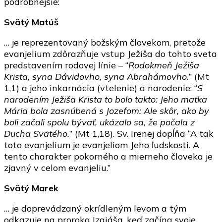
podrobnejšie:
Svätý Matúš
… je reprezentovaný božským človekom, pretože
evanjelium zdôrazňuje vstup Ježiša do tohto sveta
predstavením rodovej línie – “
Rodokmeň Ježiša
Krista, syna Dávidovho, syna Abrahámovho.
” (Mt
1,1) a jeho inkarnácia (vtelenie) a narodenie: “
S
narodením Ježiša Krista to bolo takto: Jeho matka
Mária bola zasnúbená s Jozefom: Ale skôr, ako by
boli začali spolu bývať, ukázalo sa, že počala z
Ducha Svätého.
” (Mt 1,18). Sv. Irenej dopĺňa “A tak
toto evanjelium je evanjeliom Jeho ľudskosti. A
tento charakter pokorného a mierneho človeka je
zjavný v celom evanjeliu.”
Svätý Marek
… je doprevádzaný okrídleným levom a tým
odkazuje na proroka Izaiáša, keď začína svoje