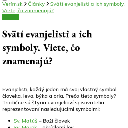
Verím.sk
Články
Svätí evanjelisti a ich symboly.
Viete, čo znamenajú?
Články
Svätí evanjelisti a ich
symboly. Viete, čo
znamenajú?
Evanjelisti, každý jeden má svoj vlastný symbol –
človeka, leva, býka a orla. Prečo tieto symboly?
Tradične sú štyria evanjelioví spisovatelia
reprezentovaní nasledujúcimi symbolmi:
Sv. Matúš
– Boží človek
Sv. Marek
– okrídlený lev