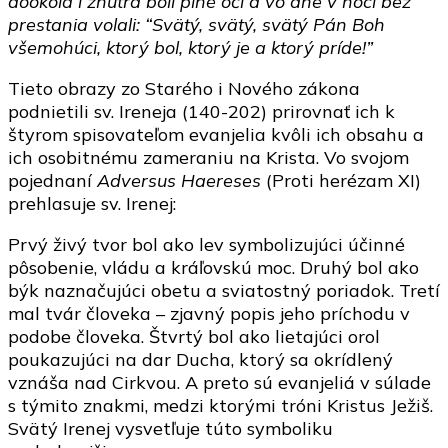
dookola i znútra boli plné očí a vo dne v noci bez
prestania volali: “Svätý, svätý, svätý Pán Boh
všemohúci, ktorý bol, ktorý je a ktorý príde!”
Tieto obrazy zo Starého i Nového zákona
podnietili sv. Ireneja (140-202) prirovnať ich k
štyrom spisovateľom evanjelia kvôli ich obsahu a
ich osobitnému zameraniu na Krista. Vo svojom
pojednaní
Adversus Haereses
(Proti herézam XI)
prehlasuje sv. Irenej:
Prvý živý tvor bol ako lev symbolizujúci účinné
pôsobenie, vládu a kráľovskú moc. Druhý bol ako
býk naznačujúci obetu a sviatostný poriadok. Tretí
mal tvár človeka – zjavný popis jeho príchodu v
podobe človeka. Štvrtý bol ako lietajúci orol
poukazujúci na dar Ducha, ktorý sa okrídlený
vznáša nad Cirkvou. A preto sú evanjeliá v súlade
s týmito znakmi, medzi ktorými tróni Kristus Ježiš.
Svätý Irenej vysvetľuje túto symboliku