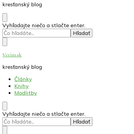
kresťanský blog
Hľadáte
Vyhľadajte niečo a stlačte enter.
niečo?
Verím.sk
kresťanský blog
Články
Knihy
Modlitby
Hľadáte
Vyhľadajte niečo a stlačte enter.
niečo?