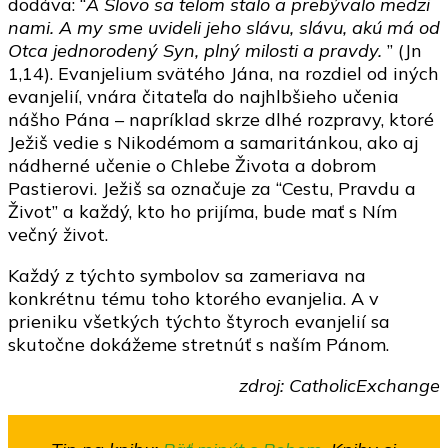
dodáva: “
A Slovo sa telom stalo a prebývalo medzi
nami. A my sme uvideli jeho slávu, slávu, akú má od
Otca jednorodený Syn, plný milosti a pravdy.
” (Jn
1,14). Evanjelium svätého Jána, na rozdiel od iných
evanjelií, vnára čitateľa do najhlbšieho učenia
nášho Pána – napríklad skrze dlhé rozpravy, ktoré
Ježiš vedie s Nikodémom a samaritánkou, ako aj
nádherné učenie o Chlebe Života a dobrom
Pastierovi. Ježiš sa označuje za “Cestu, Pravdu a
Život” a každý, kto ho prijíma, bude mať s Ním
večný život.
Každý z týchto symbolov sa zameriava na
konkrétnu tému toho ktorého evanjelia. A v
prieniku všetkých týchto štyroch evanjelií sa
skutočne dokážeme stretnúť s naším Pánom.
zdroj: CatholicExchange