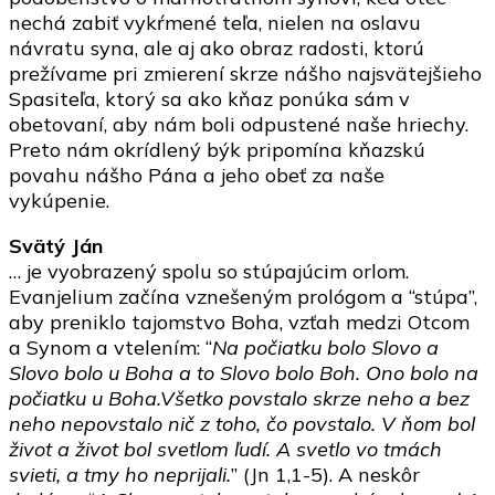
nechá zabiť vykŕmené teľa, nielen na oslavu
návratu syna, ale aj ako obraz radosti, ktorú
prežívame pri zmierení skrze nášho najsvätejšieho
Spasiteľa, ktorý sa ako kňaz ponúka sám v
obetovaní, aby nám boli odpustené naše hriechy.
Preto nám okrídlený býk pripomína kňazskú
povahu nášho Pána a jeho obeť za naše
vykúpenie.
Svätý Ján
… je vyobrazený spolu so stúpajúcim orlom.
Evanjelium začína vznešeným prológom a “stúpa”,
aby preniklo tajomstvo Boha, vzťah medzi Otcom
a Synom a vtelením: “
Na počiatku bolo Slovo a
Slovo bolo u Boha a to Slovo bolo Boh. Ono bolo na
počiatku u Boha.Všetko povstalo skrze neho a bez
neho nepovstalo nič z toho, čo povstalo. V ňom bol
život a život bol svetlom ľudí. A svetlo vo tmách
svieti, a tmy ho neprijali.
” (Jn 1,1-5). A neskôr