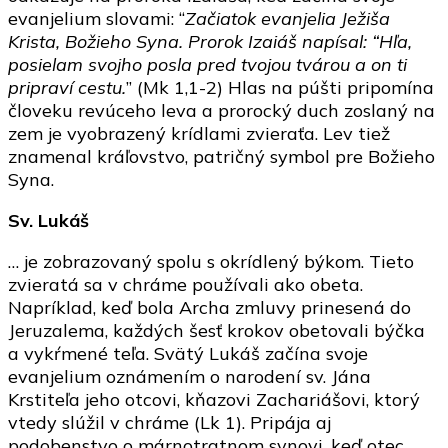
evanjelium slovami: “
Začiatok evanjelia Ježiša
Krista, Božieho Syna. Prorok Izaiáš napísal: “Hľa,
posielam svojho posla pred tvojou tvárou a on ti
pripraví cestu.
” (Mk 1,1-2) Hlas na púšti pripomína
človeku revúceho leva a prorocký duch zoslaný na
zem je vyobrazený krídlami zvieraťa. Lev tiež
znamenal kráľovstvo, patričný symbol pre Božieho
Syna.
Sv. Lukáš
… je zobrazovaný spolu s okrídlený býkom. Tieto
zvieratá sa v chráme používali ako obeta.
Napríklad, keď bola Archa zmluvy prinesená do
Jeruzalema, každých šesť krokov obetovali býčka
a vykŕmené teľa. Svätý Lukáš začína svoje
evanjelium oznámením o narodení sv. Jána
Krstiteľa jeho otcovi, kňazovi Zachariášovi, ktorý
vtedy slúžil v chráme (Lk 1). Pripája aj
podobenstvo o márnotratnom synovi, keď otec