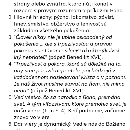
strany alebo zvnútra, ktoré núti konať v
rozpore s pravým rozumom a príkazmi Boha.
Hlavné hriechy: pýcha, lakomstvo, závisť,
hnev, smilstvo, obžerstvo a lenivosť sú
základom všetkého pokušenia.
“
Človek nikdy nie je úplne oslobodený od
pokušenia … ale s trpezlivosťou a pravou
pokorou sa stávame silnejší ako ktorýkoľvek
iný nepriateľ.
” (pápež Benedikt XVI.).
“
Trpezlivosť a pokora, ktoré sú dôležité na to,
aby sme porazili nepriateľa, prichádzajú v
každodennom nasledovaní Krista a v poznaní,
že náš život musíme stavať na ňom, nie mimo
neho.
” (pápež Benedikt XVI.).
Veď všetko, čo sa narodilo z Boha, premáha
svet. A tým víťazstvom, ktoré premohlo svet, je
naša viera.
(1 Jn 5, 4). Keď padneme, začnime
znova vo viere.
Dar viery je dynamický. Vedie nás do Božieho