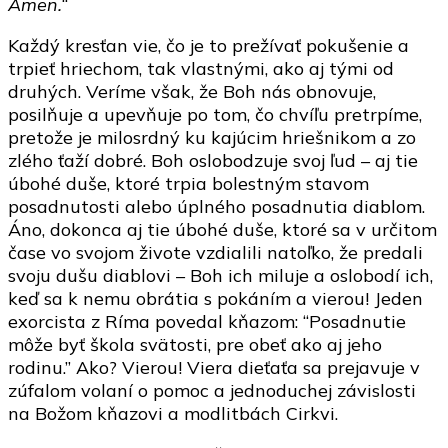
Amen.
“
Každý kresťan vie, čo je to prežívať pokušenie a
trpieť hriechom, tak vlastnými, ako aj tými od
druhých. Veríme však, že Boh nás obnovuje,
posilňuje a upevňuje po tom, čo chvíľu pretrpíme,
pretože je milosrdný ku kajúcim hriešnikom a zo
zlého ťaží dobré. Boh oslobodzuje svoj ľud – aj tie
úbohé duše, ktoré trpia bolestným stavom
posadnutosti alebo úplného posadnutia diablom.
Áno, dokonca aj tie úbohé duše, ktoré sa v určitom
čase vo svojom živote vzdialili natoľko, že predali
svoju dušu diablovi – Boh ich miluje a oslobodí ich,
keď sa k nemu obrátia s pokáním a vierou! Jeden
exorcista z Ríma povedal kňazom: “Posadnutie
môže byť škola svätosti, pre obeť ako aj jeho
rodinu.” Ako? Vierou! Viera dieťaťa sa prejavuje v
zúfalom volaní o pomoc a jednoduchej závislosti
na Božom kňazovi a modlitbách Cirkvi.