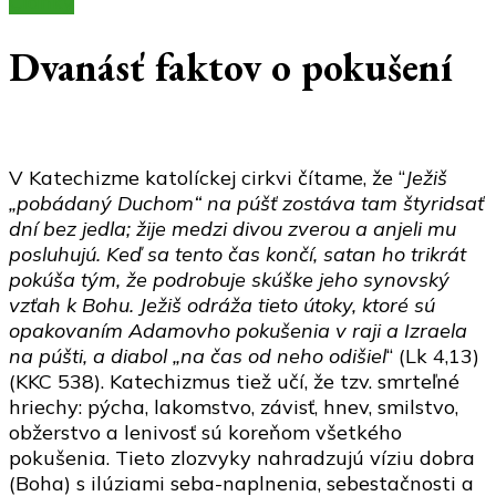
Články
Dvanásť faktov o pokušení
V Katechizme katolíckej cirkvi čítame, že “
Ježiš
„pobádaný Duchom“ na púšť zostáva tam štyridsať
dní bez jedla; žije medzi divou zverou a anjeli mu
posluhujú. Keď sa tento čas končí, satan ho trikrát
pokúša tým, že podrobuje skúške jeho synovský
vzťah k Bohu. Ježiš odráža tieto útoky, ktoré sú
opakovaním Adamovho pokušenia v raji a Izraela
na púšti, a diabol „na čas od neho odišiel
“ (Lk 4,13)
(KKC 538). Katechizmus tiež učí, že tzv. smrteľné
hriechy: pýcha, lakomstvo, závisť, hnev, smilstvo,
obžerstvo a lenivosť sú koreňom všetkého
pokušenia. Tieto zlozvyky nahradzujú víziu dobra
(Boha) s ilúziami seba-naplnenia, sebestačnosti a