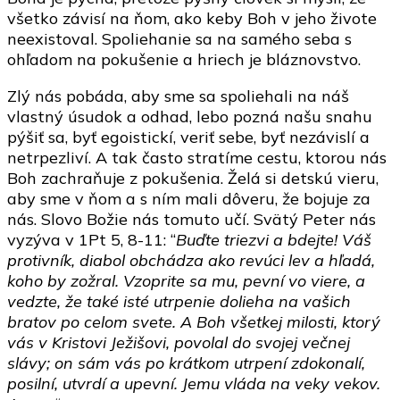
všetko závisí na ňom, ako keby Boh v jeho živote
neexistoval. Spoliehanie sa na samého seba s
ohľadom na pokušenie a hriech je bláznovstvo.
Zlý nás pobáda, aby sme sa spoliehali na náš
vlastný úsudok a odhad, lebo pozná našu snahu
pýšiť sa, byť egoistickí, veriť sebe, byť nezávislí a
netrpezliví. A tak často stratíme cestu, ktorou nás
Boh zachraňuje z pokušenia. Želá si detskú vieru,
aby sme v ňom a s ním mali dôveru, že bojuje za
nás. Slovo Božie nás tomuto učí. Svätý Peter nás
vyzýva v 1Pt 5, 8-11: “
Buďte triezvi a bdejte! Váš
protivník, diabol obchádza ako revúci lev a hľadá,
koho by zožral. Vzoprite sa mu, pevní vo viere, a
vedzte, že také isté utrpenie dolieha na vašich
bratov po celom svete. A Boh všetkej milosti, ktorý
vás v Kristovi Ježišovi, povolal do svojej večnej
slávy; on sám vás po krátkom utrpení zdokonalí,
posilní, utvrdí a upevní. Jemu vláda na veky vekov.