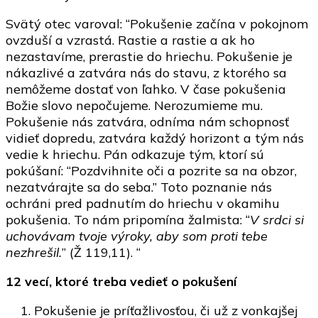
Svätý otec varoval: “Pokušenie začína v pokojnom
ovzduší a vzrastá. Rastie a rastie a ak ho
nezastavíme, prerastie do hriechu. Pokušenie je
nákazlivé a zatvára nás do stavu, z ktorého sa
nemôžeme dostať von ľahko. V čase pokušenia
Božie slovo nepočujeme. Nerozumieme mu.
Pokušenie nás zatvára, odníma nám schopnosť
vidieť dopredu, zatvára každý horizont a tým nás
vedie k hriechu. Pán odkazuje tým, ktorí sú
pokúšaní: “Pozdvihnite oči a pozrite sa na obzor,
nezatvárajte sa do seba.” Toto poznanie nás
ochráni pred padnutím do hriechu v okamihu
pokušenia. To nám pripomína žalmista: “
V srdci si
uchovávam tvoje výroky, aby som proti tebe
nezhrešil.
” (Ž 119,11). “
12 vecí, ktoré treba vedieť o pokušení
Pokušenie je príťažlivosťou, či už z vonkajšej