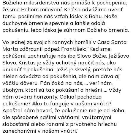
Božieho milosrdenstva nás prináša k pochopeniu,
že sme Bohom milovaní. Keď sa odvážime uveriť
tomu, posilníme náš vzťah lásky k Bohu. Naše
duchovné brnenie spevnie a ľahšie odolá
pokušeniu, lebo láska je súhrnom Božieho brnenia.
Vo jednej zo svojich ranných homílií v Casa Santa
Marta zdôraznil pápež František: “Keď sme
pokúšaní, zachraňuje nás iba Slovo Božie, Ježišovo
Slovo. Kristus je vždy ochotný naučiť nás, ako
uniknúť z pokušenia. Ježiš je skvelý, pretože nás
nielen odvádza od pokušenia, ale nám dáva aj
väčšiu dôveru. Pán čaká na nás, … verí nám,
úbohým, ktorí sú tak pokúšaní a hriešni … Vždy
nám otvára horizonty. Odkiaľ pochádza
pokušenie? Ako to funguje v našom vnútri?
Apoštol nám hovorí, že pokušenie nie je od Boha,
ale spôsobené našimi vášňami, vnútornými
slabosťami alebo ranami z prvotného hriechu
zanechanými v našom vnútri.”