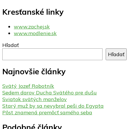
Kresťanské linky
www.zachej.sk
www.modlenie.sk
Hľadať
Hľadať
Najnovšie články
Svätý Jozef Robotník
Sedem darov Ducha Svätého pre dušu
Sviatok svätých manželov
Starý muž by sa nevybral peši do Egypta
Pôst znamená premôcť samého seba
Podobné články