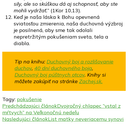
sily, ale so skúškou dá aj schopnosť, aby ste
mohli vydržať.
” (1Kor 10,13).
Keď je naša láska k Bohu opevnená
sviatosťou zmierenia, naša duchovná výzbroj
je posilnená, aby sme tak odolali
nepretržitým pokušeniam sveta, tela a
diabla.
Tip na knihu:
Duchovný boj a rozlišovanie
duchov
,
40 dní duchovného boja
,
Duchovný boj púštnych otcov
.
Knihy si
môžete zakúpiť na stránke
Zachej.sk.
Tagy:
pokušenie
Navigácia
Predchádzajúci článok
Dvojročný chlapec “vstal z
mŕtvych” na Veľkonočnú nedeľu
v
Nasledujúci článok
List matky neveriacemu synovi
článku