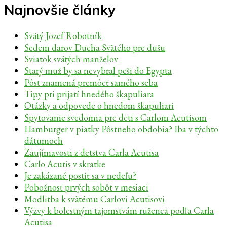
Najnovšie články
Svätý Jozef Robotník
Sedem darov Ducha Svätého pre dušu
Sviatok svätých manželov
Starý muž by sa nevybral peši do Egypta
Pôst znamená premôcť samého seba
Tipy pri prijatí hnedého škapuliara
Otázky a odpovede o hnedom škapuliari
Spytovanie svedomia pre deti s Carlom Acutisom
Hamburger v piatky Pôstneho obdobia? Iba v týchto
dátumoch
Zaujímavosti z detstva Carla Acutisa
Carlo Acutis v skratke
Je zakázané postiť sa v nedeľu?
Pobožnosť prvých sobôt v mesiaci
Modlitba k svätému Carlovi Acutisovi
Výzvy k bolestným tajomstvám ruženca podľa Carla
Acutisa