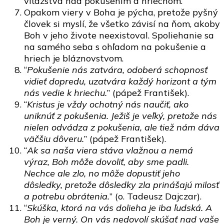
víťazstva nad pokušením a hriechom.
Opakom viery v Boha je pýcha, pretože pyšný
človek si myslí, že všetko závisí na ňom, akoby
Boh v jeho živote neexistoval. Spoliehanie sa
na samého seba s ohľadom na pokušenie a
hriech je bláznovstvom.
“
Pokušenie nás zatvára, odoberá schopnosť
vidieť dopredu, uzatvára každý horizont a tým
nás vedie k hriechu.
” (pápež František).
“
Kristus je vždy ochotný nás naučiť, ako
uniknúť z pokušenia. Ježiš je veľký, pretože nás
nielen odvádza z pokušenia, ale tiež nám dáva
väčšiu dôveru.
” (pápež František).
“
Ak sa naša viera stáva vlažnou a nemá
výraz, Boh môže dovoliť, aby sme padli.
Nechce ale zlo, no môže dopustiť jeho
dôsledky, pretože dôsledky zla prinášajú milosť
a potrebu obrátenia.
” (o. Tadeusz Dajczar).
“
Skúška, ktorá na vás dolieha je iba ľudská. A
Boh je verný. On vás nedovolí skúšať nad vaše