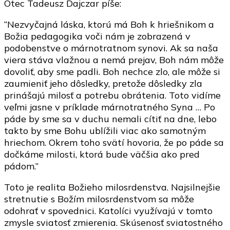
Otec Tadeusz Dajczar píše:
“Nezvyčajná láska, ktorú má Boh k hriešnikom a
Božia pedagogika voči nám je zobrazená v
podobenstve o márnotratnom synovi. Ak sa naša
viera stáva vlažnou a nemá prejav, Boh nám môže
dovoliť, aby sme padli. Boh nechce zlo, ale môže si
zaumieniť jeho dôsledky, pretože dôsledky zla
prinášajú milosť a potrebu obrátenia. Toto vidíme
veľmi jasne v príklade márnotratného Syna … Po
páde by sme sa v duchu nemali cítiť na dne, lebo
takto by sme Bohu ublížili viac ako samotným
hriechom. Okrem toho svätí hovoria, že po páde sa
dočkáme milosti, ktorá bude väčšia ako pred
pádom.”
Toto je realita Božieho milosrdenstva. Najsilnejšie
stretnutie s Božím milosrdenstvom sa môže
odohrať v spovednici. Katolíci využívajú v tomto
zmysle sviatosť zmierenia. Skúsenosť sviatostného