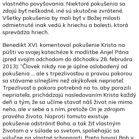
vlastného povyšovania. Niektoré pokušenia sa
zdajú byť neškodné, iné sú skutočne zvrátené.
Všetky pokušenia by mali byť v Božej milosti
odmietnuté inak vedú k hriechu a bolesti, ktorá
sprevádza hriech.
Benedikt XVI. komentoval pokušenie Krista na
púšti vo svojej katechéze k modlitbe Anjel Pána
(pred svojím odchodom do dôchodku 28. februára
2013): “Človek nikdy nie je úplne oslobodený od
pokušenia … ale s trpezlivosťou a pravou pokorou
sa stávame silnejšími než akýkoľvek nepriateľ.
Trpezlivosť a pokora potrebná na to, aby porazili
nepriateľa, prichádzajú nasledovaním Krista každý
deň a tým, že sa učíme stavať náš život nie mimo
neho, ale v sebe a s ním, pretože On je zdrojom
pravého života. Naproti tomuto existuje
pokušenie odstrániť Boha, a tak žiť vlastným
životom a v súlade so svetom, spoliehajúc sa
výlučne na vlastné schopnosti. Preto hovorí Boh v