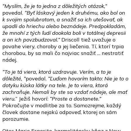
“Myslím, že je to jedna z dôležitých otázok,”
povedal.
“Byť láskavý jeden k druhému, ako bol on
k svojim spolubratom, a snažiť sa ich utešovať, ak
upadli do hriechu alebo beznádeje. Predpokladám,
že mnohí z tých ľudí dookola boli v totálnej depresii
a on ich povzbudzoval.”
Driscoll tiež uvažuje o
povahe viery, choroby a jej liečenia. Tí, ktorí trpia
chorobou, by sa mali čo najviac snažiť … nestratiť
nádej.
“To je tá viera, ktorá uzdravuje. Verím, a to je
dôležité, “
povedal.
“Ľuďom hovorím takto: Nie je to o
dotyku kúska látky na tele. Je to viera, ktorá
zachraňuje. Nemali by ste sa vzdať nádeje, ale mať
vieru.
“ Ježiš hovorí:
“Proste a dostanete.”
Pokračujte v modlitbe za to. Samozrejme, každý
človek dostane nejakú odpoveď, ktorej on sám
porozumie.
Otec Mario Esposito, karmelitánsky kňaz z New