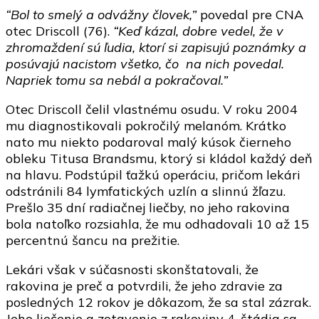
“Bol to smelý a odvážny človek,”
povedal pre CNA
otec Driscoll (76).
“Keď kázal, dobre vedel, že v
zhromaždení sú ľudia, ktorí si zapisujú poznámky a
posúvajú nacistom všetko, čo na nich povedal.
Napriek tomu sa nebál a pokračoval.”
Otec Driscoll čelil vlastnému osudu. V roku 2004
mu diagnostikovali pokročilý melanóm. Krátko
nato mu niekto podaroval malý kúsok čierneho
obleku Titusa Brandsmu, ktorý si kládol každý deň
na hlavu. Podstúpil ťažkú operáciu, pričom lekári
odstránili 84 lymfatických uzlín a slinnú žľazu.
Prešlo 35 dní radiačnej liečby, no jeho rakovina
bola natoľko rozsiahla, že mu odhadovali 10 až 15
percentnú šancu na prežitie.
Lekári však v súčasnosti skonštatovali, že
rakovina je preč a potvrdili, že jeho zdravie za
posledných 12 rokov je dôkazom, že sa stal zázrak.
Jeho liečenie a zotavenie z rakoviny 4. štádia sa