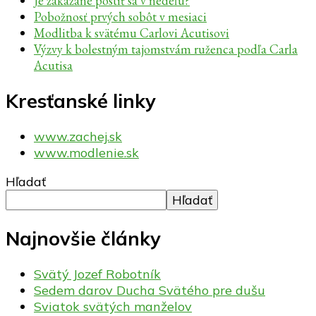
Je zakázané postiť sa v nedeľu?
Pobožnosť prvých sobôt v mesiaci
Modlitba k svätému Carlovi Acutisovi
Výzvy k bolestným tajomstvám ruženca podľa Carla
Acutisa
Kresťanské linky
www.zachej.sk
www.modlenie.sk
Hľadať
Hľadať
Najnovšie články
Svätý Jozef Robotník
Sedem darov Ducha Svätého pre dušu
Sviatok svätých manželov