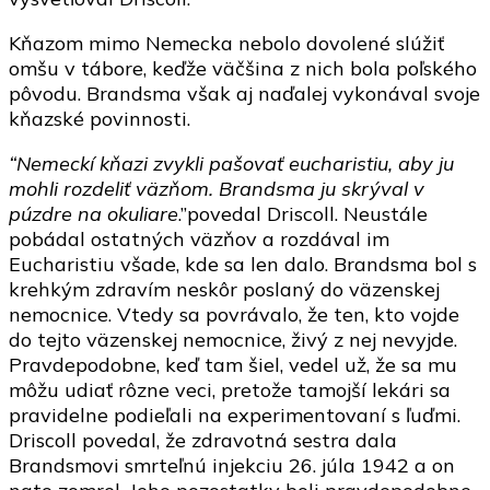
Kňazom mimo Nemecka nebolo dovolené slúžiť
omšu v tábore, keďže väčšina z nich bola poľského
pôvodu. Brandsma však aj naďalej vykonával svoje
kňazské povinnosti.
“Nemeckí kňazi zvykli pašovať eucharistiu, aby ju
mohli rozdeliť väzňom. Brandsma ju skrýval v
púzdre na okuliare
.”povedal Driscoll. Neustále
pobádal ostatných väzňov a rozdával im
Eucharistiu všade, kde sa len dalo. Brandsma bol s
krehkým zdravím neskôr poslaný do väzenskej
nemocnice. Vtedy sa povrávalo, že ten, kto vojde
do tejto väzenskej nemocnice, živý z nej nevyjde.
Pravdepodobne, keď tam šiel, vedel už, že sa mu
môžu udiať rôzne veci, pretože tamojší lekári sa
pravidelne podieľali na experimentovaní s ľuďmi.
Driscoll povedal, že zdravotná sestra dala
Brandsmovi smrteľnú injekciu 26. júla 1942 a on