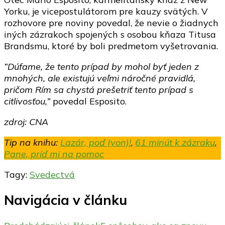
Yorku, je vicepostulátorom pre kauzy svätých. V
rozhovore pre noviny povedal, že nevie o žiadnych
iných zázrakoch spojených s osobou kňaza Titusa
Brandsmu, ktoré by boli predmetom vyšetrovania.
“Dúfame, že tento prípad by mohol byť jeden z
mnohých, ale existujú veľmi náročné pravidlá,
pričom Rím sa chystá prešetriť tento prípad s
citlivosťou,”
povedal Esposito.
zdroj: CNA
Tip na knihu:
Lazár, poď (von)!
,
61 minút k zázraku
,
Pane, príď mi na pomoc
Tagy:
Svedectvá
Navigácia v článku