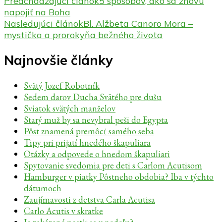
Predchádzajúci článok
5 spôsobov, ako sa znovu
napojiť na Boha
Nasledujúci článok
Bl. Alžbeta Canoro Mora –
mystička a prorokyňa bežného života
Najnovšie články
Svätý Jozef Robotník
Sedem darov Ducha Svätého pre dušu
Sviatok svätých manželov
Starý muž by sa nevybral peši do Egypta
Pôst znamená premôcť samého seba
Tipy pri prijatí hnedého škapuliara
Otázky a odpovede o hnedom škapuliari
Spytovanie svedomia pre deti s Carlom Acutisom
Hamburger v piatky Pôstneho obdobia? Iba v týchto
dátumoch
Zaujímavosti z detstva Carla Acutisa
Carlo Acutis v skratke