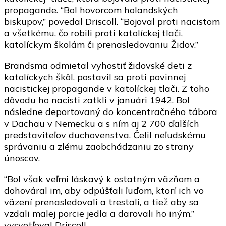
propagande. “Bol hovorcom holandských
biskupov,” povedal Driscoll. “Bojoval proti nacistom
a všetkému, čo robili proti katolíckej tlači,
katolíckym školám či prenasledovaniu Židov.”
Brandsma odmietal vyhostiť židovské deti z
katolíckych škôl, postavil sa proti povinnej
nacistickej propagande v katolíckej tlači. Z toho
dôvodu ho nacisti zatkli v januári 1942. Bol
následne deportovaný do koncentračného tábora
v Dachau v Nemecku a s ním aj 2 700 ďalších
predstaviteľov duchovenstva. Čelil neľudskému
správaniu a zlému zaobchádzaniu zo strany
únoscov.
“Bol však veľmi láskavý k ostatným väzňom a
dohováral im, aby odpúšťali ľuďom, ktorí ich vo
väzení prenasledovali a trestali, a tiež aby sa
vzdali malej porcie jedla a darovali ho iným.”
vysvetľoval Driscoll.