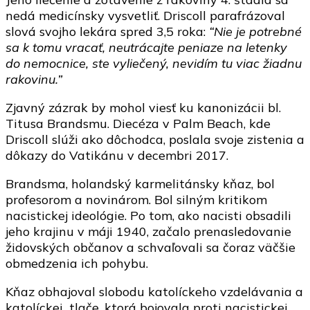
nedá medicínsky vysvetliť. Driscoll parafrázoval
slová svojho lekára spred 3,5 roka:
“Nie je potrebné
sa k tomu vracať, neutrácajte peniaze na letenky
do nemocnice, ste vyliečený, nevidím tu viac žiadnu
rakovinu.”
Zjavný zázrak by mohol viesť ku kanonizácii bl.
Titusa Brandsmu. Diecéza v Palm Beach, kde
Driscoll slúži ako dôchodca, poslala svoje zistenia a
dôkazy do Vatikánu v decembri 2017.
Brandsma, holandský karmelitánsky kňaz, bol
profesorom a novinárom. Bol silným kritikom
nacistickej ideológie. Po tom, ako nacisti obsadili
jeho krajinu v máji 1940, začalo prenasledovanie
židovských občanov a schvaľovali sa čoraz väčšie
obmedzenia ich pohybu.
Kňaz obhajoval slobodu katolíckeho vzdelávania a
katolíckej tlače, ktorá bojovala proti nacistickej