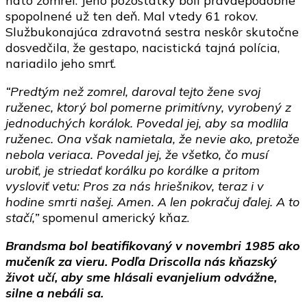
nato zomrel. Jeho pozostatky boli pravdepodobne
spopolnené už ten deň. Mal vtedy 61 rokov.
Službukonajúca zdravotná sestra neskôr skutočne
dosvedčila, že gestapo, nacistická tajná polícia,
nariadilo jeho smrť.
“Predtým než zomrel, daroval tejto žene svoj
ruženec, ktorý bol pomerne primitívny, vyrobený z
jednoduchých korálok. Povedal jej, aby sa modlila
ruženec. Ona však namietala, že nevie ako, pretože
nebola veriaca. Povedal jej, že všetko, čo musí
urobiť, je striedať korálku po korálke a pritom
vysloviť vetu: Pros za nás hriešnikov, teraz i v
hodine smrti našej. Amen. A len pokračuj ďalej. A to
stačí,”
spomenul americký kňaz.
Brandsma bol beatifikovaný v novembri 1985 ako
mučeník za vieru. Podľa Driscolla nás kňazský
život učí, aby sme hlásali evanjelium odvážne,
silne a nebáli sa.