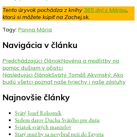
Tento úryvok pochádza z knihy
365 dní s Máriou
,
ktorú si môžete kúpiť na Zachej.sk.
Tagy:
Panna Mária
Navigácia v článku
Predchádzajúci článok
Novéna a modlitby na
pomoc dušiam v očistci
Nasledujúci článok
Svätý Tomáš Akvinský: Ako
budú všetci poznať naše hriechy i naše zásluhy
Najnovšie články
Svätý Jozef Robotník
Sedem darov Ducha Svätého pre dušu
Sviatok svätých manželov
Starý muž by sa nevybral peši do Egypta