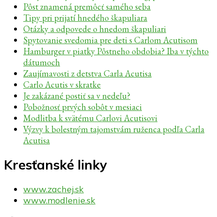
Pôst znamená premôcť samého seba
Tipy pri prijatí hnedého škapuliara
Otázky a odpovede o hnedom škapuliari
Spytovanie svedomia pre deti s Carlom Acutisom
Hamburger v piatky Pôstneho obdobia? Iba v týchto
dátumoch
Zaujímavosti z detstva Carla Acutisa
Carlo Acutis v skratke
Je zakázané postiť sa v nedeľu?
Pobožnosť prvých sobôt v mesiaci
Modlitba k svätému Carlovi Acutisovi
Výzvy k bolestným tajomstvám ruženca podľa Carla
Acutisa
Kresťanské linky
www.zachej.sk
www.modlenie.sk