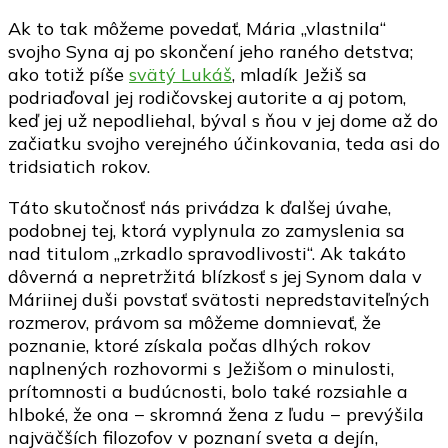
Ak to tak môžeme povedať, Mária „vlastnila“
svojho Syna aj po skončení jeho raného detstva;
ako totiž píše
svätý Lukáš
, mladík Ježiš sa
podriaďoval jej rodičovskej autorite a aj potom,
keď jej už nepodliehal, býval s ňou v jej dome až do
začiatku svojho verejného účinkovania, teda asi do
tridsiatich rokov.
Táto skutočnosť nás privádza k ďalšej úvahe,
podobnej tej, ktorá vyplynula zo zamyslenia sa
nad titulom „zrkadlo spravodlivosti“. Ak takáto
dôverná a nepretržitá blízkosť s jej Synom dala v
Máriinej duši povstať svätosti nepredstaviteľných
rozmerov, právom sa môžeme domnievať, že
poznanie, ktoré získala počas dlhých rokov
naplnených rozhovormi s Ježišom o minulosti,
prítomnosti a budúcnosti, bolo také rozsiahle a
hlboké, že ona − skromná žena z ľudu − prevýšila
najväčších filozofov v poznaní sveta a dejín,