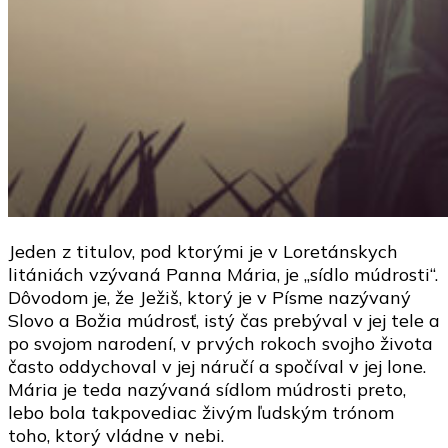
Jeden z titulov, pod ktorými je v Loretánskych
litániách vzývaná Panna Mária, je „sídlo múdrosti“.
Dôvodom je, že Ježiš, ktorý je v Písme nazývaný
Slovo a Božia múdrosť, istý čas prebýval v jej tele a
po svojom narodení, v prvých rokoch svojho života
často oddychoval v jej náručí a spočíval v jej lone.
Mária je teda nazývaná sídlom múdrosti preto,
lebo bola takpovediac živým ľudským trónom
toho, ktorý vládne v nebi.