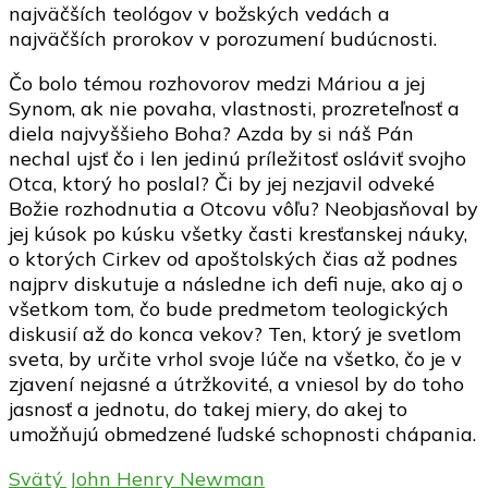
najväčších teológov v božských vedách a
najväčších prorokov v porozumení budúcnosti.
Čo bolo témou rozhovorov medzi Máriou a jej
Synom, ak nie povaha, vlastnosti, prozreteľnosť a
diela najvyššieho Boha? Azda by si náš Pán
nechal ujsť čo i len jedinú príležitosť osláviť svojho
Otca, ktorý ho poslal? Či by jej nezjavil odveké
Božie rozhodnutia a Otcovu vôľu? Neobjasňoval by
jej kúsok po kúsku všetky časti kresťanskej náuky,
o ktorých Cirkev od apoštolských čias až podnes
najprv diskutuje a následne ich defi nuje, ako aj o
všetkom tom, čo bude predmetom teologických
diskusií až do konca vekov? Ten, ktorý je svetlom
sveta, by určite vrhol svoje lúče na všetko, čo je v
zjavení nejasné a útržkovité, a vniesol by do toho
jasnosť a jednotu, do takej miery, do akej to
umožňujú obmedzené ľudské schopnosti chápania.
Svätý John Henry Newman