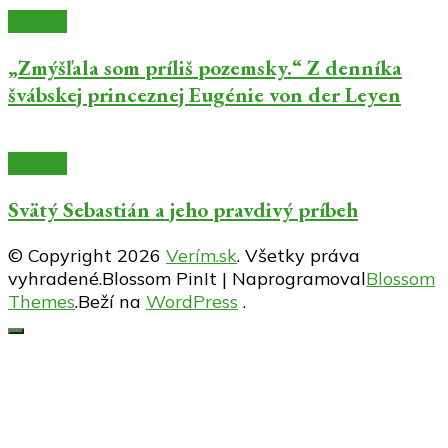
Články
„Zmýšľala som príliš pozemsky.“ Z denníka
švábskej princeznej Eugénie von der Leyen
Články
Svätý Sebastián a jeho pravdivý príbeh
© Copyright 2026
Verím.sk
. Všetky práva
vyhradené.
Blossom PinIt | Naprogramoval
Blossom
Themes
.Beží na
WordPress
.