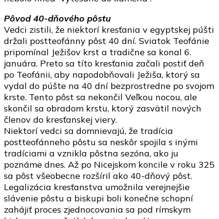
Pôvod 40-dňového pôstu
Vedci zistili, že niektorí kresťania v egyptskej púšti
držali postteofánny pôst 40 dní. Sviatok Teofánie
pripomínal Ježišov krst a tradične sa konal 6.
januára. Preto sa títo kresťania začali postiť deň
po Teofánii, aby napodobňovali Ježiša, ktorý sa
vydal do púšte na 40 dní bezprostredne po svojom
krste. Tento pôst sa nekončil Veľkou nocou, ale
skončil sa obradom krstu, ktorý zasvätil nových
členov do kresťanskej viery.
Niektorí vedci sa domnievajú, že tradícia
postteofánneho pôstu sa neskôr spojila s inými
tradíciami a vznikla pôstna sezóna, ako ju
poznáme dnes. Až po Nicejskom koncile v roku 325
sa pôst všeobecne rozšíril ako 40-dňový pôst.
Legalizácia kresťanstva umožnila verejnejšie
slávenie pôstu a biskupi boli konečne schopní
zahájiť proces zjednocovania sa pod rímskym