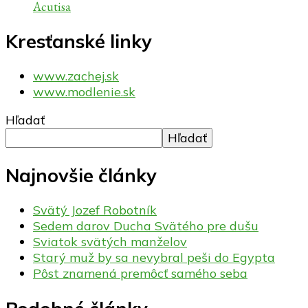
Acutisa
Kresťanské linky
www.zachej.sk
www.modlenie.sk
Hľadať
Hľadať
Najnovšie články
Svätý Jozef Robotník
Sedem darov Ducha Svätého pre dušu
Sviatok svätých manželov
Starý muž by sa nevybral peši do Egypta
Pôst znamená premôcť samého seba