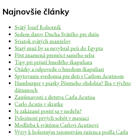
Najnovšie články
Svätý Jozef Robotník
Sedem darov Ducha Svätého pre dušu
Sviatok svätých manželov
Starý muž by sa nevybral peši do Egypta
Pôst znamená premôcť samého seba
Tipy pri prijatí hnedého škapuliara
Otázky a odpovede o hnedom škapuliari
Spytovanie svedomia pre deti s Carlom Acutisom
Hamburger v piatky Pôstneho obdobia? Iba v týchto
dátumoch
Zaujímavosti z detstva Carla Acutisa
Carlo Acutis v skratke
Je zakázané postiť sa v nedeľu?
Pobožnosť prvých sobôt v mesiaci
Modlitba k svätému Carlovi Acutisovi
Výzvy k bolestným tajomstvám ruženca podľa Carla