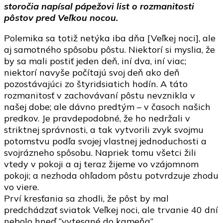
storočia napísal pápežovi list o rozmanitosti
pôstov pred Veľkou nocou.
Polemika sa totiž netýka iba dňa [Veľkej noci], ale
aj samotného spôsobu pôstu. Niektorí si myslia, že
by sa mali postiť jeden deň, iní dva, iní viac;
niektorí navyše počítajú svoj deň ako deň
pozostávajúci zo štyridsiatich hodín. A táto
rozmanitosť v zachovávaní pôstu nevznikla v
našej dobe; ale dávno predtým – v časoch našich
predkov. Je pravdepodobné, že ho nedržali v
striktnej správnosti, a tak vytvorili zvyk svojmu
potomstvu podľa svojej vlastnej jednoduchosti a
svojrázneho spôsobu. Napriek tomu všetci žili
vtedy v pokoji a aj teraz žijeme vo vzájomnom
pokoji; a nezhoda ohľadom pôstu potvrdzuje zhodu
vo viere.
Prví kresťania sa zhodli, že pôst by mal
predchádzať sviatok Veľkej noci, ale trvanie 40 dní
nebolo hneď “vytesané do kameňa”.