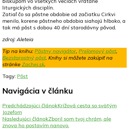
biskupom vo všetkých veciach vrátane
liturgických disciplín.
Zatiaľ čo sa pôstne obdobie od začiatku Cirkvi
menilo, korene pôstneho obdobia siahajú hlboko, a
tak má pôst s dobou 40 dní starodávny pôvod.
zdroj: Aleteia
Tip na knihu:
Pôstny navigátor
,
Prelomový pôst
,
Bezstarostný pôst
. Knihy si môžete zakúpiť na
stránke
Zachej.sk
.
Tagy:
Pôst
Navigácia v článku
Predchádzajúci článok
Krížová cesta so svätým
Jozefom
Nasledujúci článok
Zboril som tvoj chrám, ale
znova ho postavím nanovo.