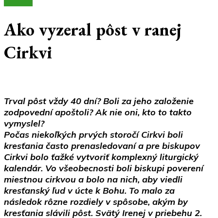
Články
Ako vyzeral pôst v ranej
Cirkvi
Trval pôst vždy 40 dní? Boli za jeho založenie
zodpovední apoštoli? Ak nie oni, kto to takto
vymyslel?
Počas niekoľkých prvých storočí Cirkvi boli
kresťania často prenasledovaní a pre biskupov
Cirkvi bolo ťažké vytvoriť komplexný liturgický
kalendár. Vo všeobecnosti boli biskupi poverení
miestnou cirkvou a bolo na nich, aby viedli
kresťanský ľud v úcte k Bohu. To malo za
následok rôzne rozdiely v spôsobe, akým by
kresťania slávili pôst. Svätý Irenej v priebehu 2.