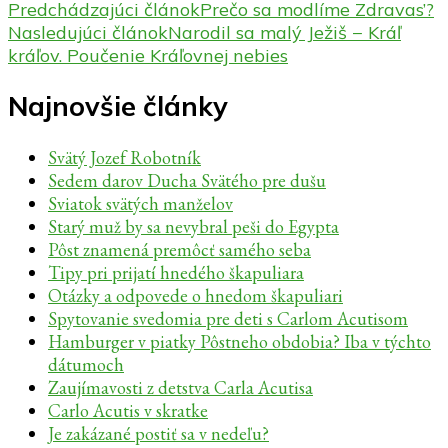
Predchádzajúci článok
Prečo sa modlíme Zdravas’?
Nasledujúci článok
Narodil sa malý Ježiš − Kráľ
kráľov. Poučenie Kráľovnej nebies
Najnovšie články
Svätý Jozef Robotník
Sedem darov Ducha Svätého pre dušu
Sviatok svätých manželov
Starý muž by sa nevybral peši do Egypta
Pôst znamená premôcť samého seba
Tipy pri prijatí hnedého škapuliara
Otázky a odpovede o hnedom škapuliari
Spytovanie svedomia pre deti s Carlom Acutisom
Hamburger v piatky Pôstneho obdobia? Iba v týchto
dátumoch
Zaujímavosti z detstva Carla Acutisa
Carlo Acutis v skratke
Je zakázané postiť sa v nedeľu?