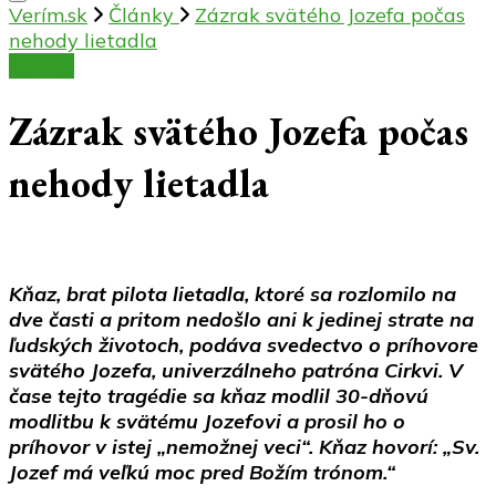
Verím.sk
Články
Zázrak svätého Jozefa počas
nehody lietadla
Články
Zázrak svätého Jozefa počas
nehody lietadla
Kňaz, brat pilota lietadla, ktoré sa rozlomilo na
dve časti a pritom nedošlo ani k jedinej strate na
ľudských životoch, podáva svedectvo o príhovore
svätého Jozefa, univerzálneho patróna Cirkvi. V
čase tejto tragédie sa kňaz modlil 30-dňovú
modlitbu k svätému Jozefovi a prosil ho o
príhovor v istej „nemožnej veci“. Kňaz hovorí: „Sv.
Jozef má veľkú moc pred Božím trónom.“