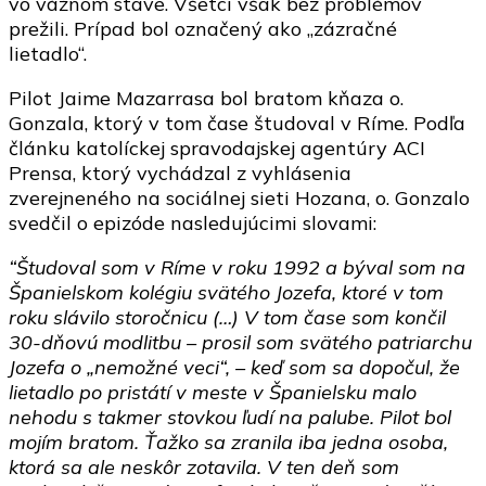
vo vážnom stave. Všetci však bez problémov
prežili. Prípad bol označený ako „zázračné
lietadlo“.
Pilot Jaime Mazarrasa bol bratom kňaza o.
Gonzala, ktorý v tom čase študoval v Ríme. Podľa
článku katolíckej spravodajskej agentúry ACI
Prensa, ktorý vychádzal z vyhlásenia
zverejneného na sociálnej sieti Hozana, o. Gonzalo
svedčil o epizóde nasledujúcimi slovami:
“Študoval som v Ríme v roku 1992 a býval som na
Španielskom kolégiu svätého Jozefa, ktoré v tom
roku slávilo storočnicu (…) V tom čase som končil
30-dňovú modlitbu – prosil som svätého patriarchu
Jozefa o „nemožné veci“, – keď som sa dopočul, že
lietadlo po pristátí v meste v Španielsku malo
nehodu s takmer stovkou ľudí na palube. Pilot bol
mojím bratom. Ťažko sa zranila iba jedna osoba,
ktorá sa ale neskôr zotavila. V ten deň som