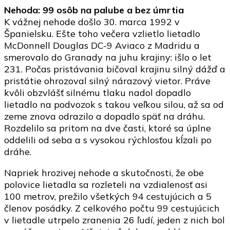
Nehoda: 99 osôb na palube a bez úmrtia
K vážnej nehode došlo 30. marca 1992 v
Španielsku. Ešte toho večera vzlietlo lietadlo
McDonnell Douglas DC-9 Aviaco z Madridu a
smerovalo do Granady na juhu krajiny: išlo o let
231. Počas pristávania bičoval krajinu silný dážď a
pristátie ohrozoval silný nárazový vietor. Práve
kvôli obzvlášť silnému tlaku nadol dopadlo
lietadlo na podvozok s takou veľkou silou, až sa od
zeme znova odrazilo a dopadlo späť na dráhu.
Rozdelilo sa pritom na dve časti, ktoré sa úplne
oddelili od seba a s vysokou rýchlosťou kĺzali po
dráhe.
Napriek hrozivej nehode a skutočnosti, že obe
polovice lietadla sa rozleteli na vzdialenosť asi
100 metrov, prežilo všetkých 94 cestujúcich a 5
členov posádky. Z celkového počtu 99 cestujúcich
v lietadle utrpelo zranenia 26 ľudí, jeden z nich bol