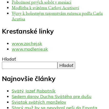
Pobožnosť prvých sobôt v mesiaci
Modlitba k svätému Carlovi Acutisovi
Výzvy k bolestným tajomstvám ruženca podľa Carla
Acutisa
Kresťanské linky
www.zachej.sk
www.modlenie.sk
Hľadať
Hľadať
Najnovšie články
Svätý Jozef Robotník
Sedem darov Ducha Svätého pre dušu
Sviatok svätých manželov
Starý muž by sa nevybral peši do Egypta