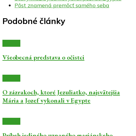
Pôst znamená premôcť samého seba
Podobné články
Články
Všeobecná predstava o očistci
Články
O zázrakoch, ktoré Jezuliatko, najsvätejšia
Mária a Jozef vykonali v Egypte
Články
Príbeh jediného uznaného mariánskeho