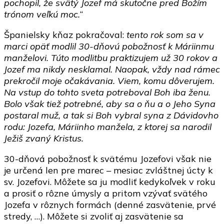
pochopil, že svätý Jozef má skutočne pred Božím
trónom veľkú moc.
“
Španielsky kňaz pokračoval:
tento rok som sa v
marci opäť modlil 30-dňovú pobožnosť k Máriinmu
manželovi. Túto modlitbu praktizujem už 30 rokov a
Jozef ma nikdy nesklamal. Naopak, vždy nad rámec
prekročil moje očakávania. Viem, komu dôverujem.
Na vstup do tohto sveta potreboval Boh iba ženu.
Bolo však tiež potrebné, aby sa o ňu a o Jeho Syna
postaral muž, a tak si Boh vybral syna z Dávidovho
rodu: Jozefa, Máriinho manžela, z ktorej sa narodil
Ježiš zvaný Kristus.
30-dňová pobožnosť k svätému Jozefovi však nie
je určená len pre marec – mesiac zvláštnej úcty k
sv. Jozefovi. Môžete sa ju modliť kedykoľvek v roku
a prosiť o rôzne úmysly a pritom vzývať svätého
Jozefa v rôznych formách (denné zasvätenie, prvé
stredy, …). Môžete si zvoliť aj zasvätenie sa