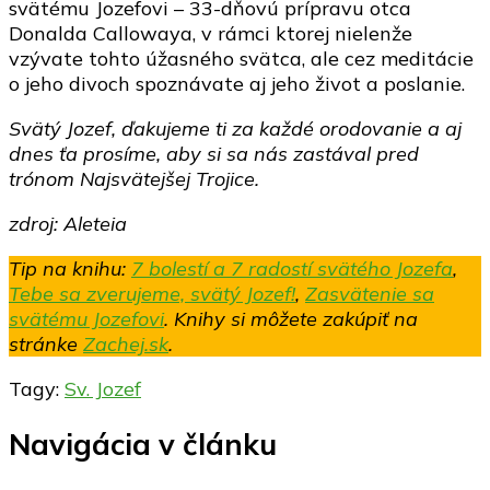
svätému Jozefovi – 33-dňovú prípravu otca
Donalda Callowaya, v rámci ktorej nielenže
vzývate tohto úžasného svätca, ale cez meditácie
o jeho divoch spoznávate aj jeho život a poslanie.
Svätý Jozef, ďakujeme ti za každé orodovanie a aj
dnes ťa prosíme, aby si sa nás zastával pred
trónom Najsvätejšej Trojice.
zdroj: Aleteia
Tip na knihu:
7 bolestí a 7 radostí svätého Jozefa
,
Tebe sa zverujeme, svätý Jozef!
,
Zasvätenie sa
svätému Jozefovi
. Knihy si môžete zakúpiť na
stránke
Zachej.sk
.
Tagy:
Sv. Jozef
Navigácia v článku