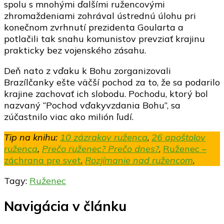
spolu s mnohými ďalšími ružencovými
zhromaždeniami zohrával ústrednú úlohu pri
konečnom zvrhnutí prezidenta Goularta a
potlačili tak snahu komunistov prevziať krajinu
prakticky bez vojenského zásahu.
Deň nato z vďaku k Bohu zorganizovali
Brazílčanky ešte väčší pochod za to, že sa podarilo
krajine zachovať ich slobodu. Pochodu, ktorý bol
nazvaný “Pochod vďakyvzdania Bohu”, sa
zúčastnilo viac ako milión ľudí.
Tip na knihu:
10 zázrakov ruženca
,
26 apoštolov
ruženca
,
Prečo ruženec? Prečo dnes?
,
Ruženec –
záchrana pre svet
,
Rozjímanie nad ružencom
,
Tagy:
Ruženec
Navigácia v článku