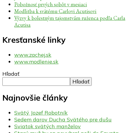
Pobožnosť prvých sobôt v mesiaci
Modlitba k svätému Carlovi Acutisovi
Výzvy k bolestným tajomstvám ruženca podľa Carla
Acutisa
Kresťanské linky
www.zachej.sk
www.modlenie.sk
Hľadať
Hľadať
Najnovšie články
Svätý Jozef Robotník
Sedem darov Ducha Svätého pre dušu
Sviatok svätých manželov