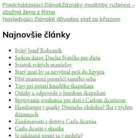
Predchádzajúci článok
Zázraky modlitby ruženca –
zbožná žena z Ríma
Nasledujúci článok
6 dôvodov stať sa kňazom
Najnovšie články
Svätý Jozef Robotník
Sedem darov Ducha Svätého pre dušu
Sviatok svätých manželov
Starý muž by sa nevybral peši do Egypta
Pôst znamená premôcť samého seba
Tipy pri prijatí hnedého škapuliara
Otázky a odpovede o hnedom škapuliari
Spytovanie svedomia pre deti s Carlom Acutisom
Hamburger v piatky Pôstneho obdobia? Iba v týchto
dátumoch
Zaujímavosti z detstva Carla Acutisa
Carlo Acutis v skratke
Je zakázané postiť sa v nedeľu?