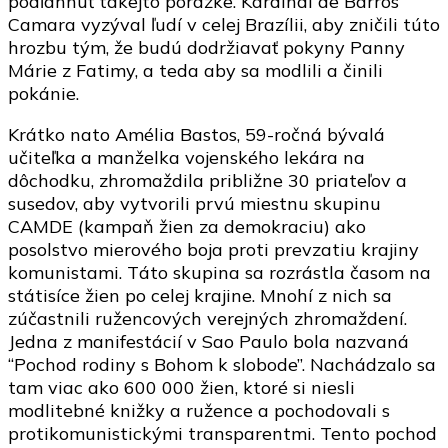
podľahnúť takejto porážke. Kardinál de Barros
Camara vyzýval ľudí v celej Brazílii, aby zničili túto
hrozbu tým, že budú dodržiavať pokyny Panny
Márie z Fatimy, a teda aby sa modlili a činili
pokánie.
Krátko nato Amélia Bastos, 59-ročná bývalá
učiteľka a manželka vojenského lekára na
dôchodku, zhromaždila približne 30 priateľov a
susedov, aby vytvorili prvú miestnu skupinu
CAMDE (kampaň žien za demokraciu) ako
posolstvo mierového boja proti prevzatiu krajiny
komunistami. Táto skupina sa rozrástla časom na
státisíce žien po celej krajine. Mnohí z nich sa
zúčastnili ružencových verejných zhromaždení.
Jedna z manifestácií v Sao Paulo bola nazvaná
“Pochod rodiny s Bohom k slobode”. Nachádzalo sa
tam viac ako 600 000 žien, ktoré si niesli
modlitebné knižky a ružence a pochodovali s
protikomunistickými transparentmi. Tento pochod