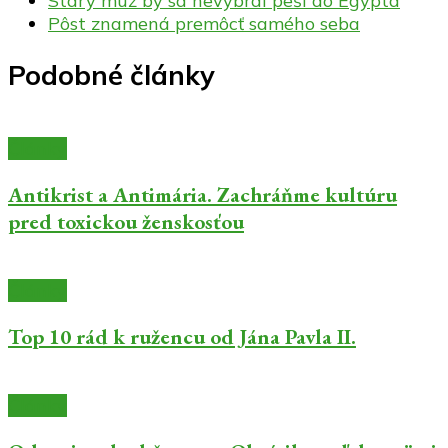
Starý muž by sa nevybral peši do Egypta
Pôst znamená premôcť samého seba
Podobné články
Články
Antikrist a Antimária. Zachráňme kultúru
pred toxickou ženskosťou
Články
Top 10 rád k ružencu od Jána Pavla II.
Články