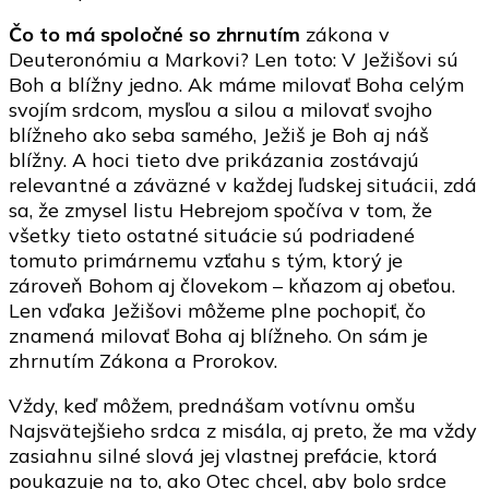
Čo to má spoločné so zhrnutím
zákona v
Deuteronómiu a Markovi? Len toto: V Ježišovi sú
Boh a blížny jedno. Ak máme milovať Boha celým
svojím srdcom, mysľou a silou a milovať svojho
blížneho ako seba samého, Ježiš je Boh aj náš
blížny. A hoci tieto dve prikázania zostávajú
relevantné a záväzné v každej ľudskej situácii, zdá
sa, že zmysel listu Hebrejom spočíva v tom, že
všetky tieto ostatné situácie sú podriadené
tomuto primárnemu vzťahu s tým, ktorý je
zároveň Bohom aj človekom – kňazom aj obeťou.
Len vďaka Ježišovi môžeme plne pochopiť, čo
znamená milovať Boha aj blížneho. On sám je
zhrnutím Zákona a Prorokov.
Vždy, keď môžem, prednášam votívnu omšu
Najsvätejšieho srdca z misála, aj preto, že ma vždy
zasiahnu silné slová jej vlastnej prefácie, ktorá
poukazuje na to, ako Otec chcel, aby bolo srdce