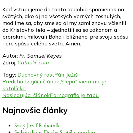
Keď vstupujeme do tohto obdobia spomienok na
svätých, ako aj na všetkých verných zosnulých,
modlime sa, aby sme sa aj my sami znovu včlenili
do Kristovho tela – zjednotili sa so zákonom a
prorokmi, milovali Boha i blížneho, pre svoju spásu
i pre spásu celého sveta. Amen.
Autor:
Fr. Samuel Keyes
Zdroj:
Catholic.com
Tagy:
Duchovný rast
Pán Ježiš
Navigácia
Predchádzajúci článok
„Slepá“ viera nie je
katolícka
v
Nasledujúci článok
Pornografia je tabu
článku
Najnovšie články
Svätý Jozef Robotník
Sedem darov Ducha Svätého pre dušu