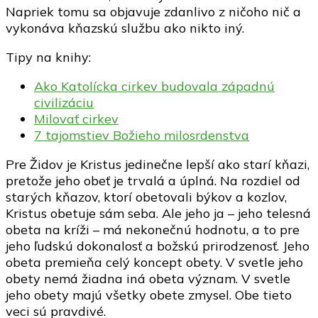
Napriek tomu sa objavuje zdanlivo z ničoho nič a
vykonáva kňazskú službu ako nikto iný.
Tipy na knihy:
Ako Katolícka cirkev budovala západnú
civilizáciu
Milovať cirkev
7 tajomstiev Božieho milosrdenstva
Pre Židov je Kristus jedinečne lepší ako starí kňazi,
pretože jeho obeť je trvalá a úplná. Na rozdiel od
starých kňazov, ktorí obetovali býkov a kozlov,
Kristus obetuje sám seba. Ale jeho ja – jeho telesná
obeta na kríži – má nekonečnú hodnotu, a to pre
jeho ľudskú dokonalosť a božskú prirodzenosť. Jeho
obeta premieňa celý koncept obety. V svetle jeho
obety nemá žiadna iná obeta význam. V svetle
jeho obety majú všetky obete zmysel. Obe tieto
veci sú pravdivé.