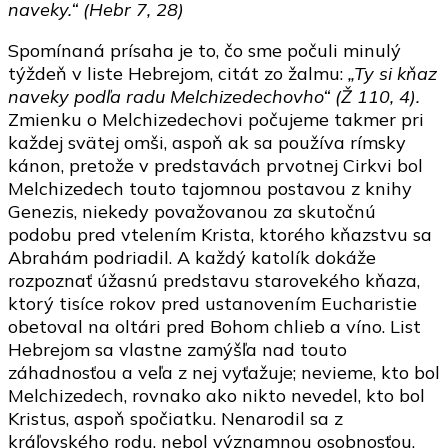
naveky.“ (Hebr 7, 28)
Spomínaná prísaha je to, čo sme počuli minulý
týždeň v liste Hebrejom, citát zo žalmu:
„Ty si kňaz
naveky podľa radu Melchizedechovho“ (Ž 110, 4).
Zmienku o Melchizedechovi počujeme takmer pri
každej svätej omši, aspoň ak sa používa rímsky
kánon, pretože v predstavách prvotnej Cirkvi bol
Melchizedech touto tajomnou postavou z knihy
Genezis, niekedy považovanou za skutočnú
podobu pred vtelením Krista, ktorého kňazstvu sa
Abrahám podriadil. A každý katolík dokáže
rozpoznať úžasnú predstavu starovekého kňaza,
ktorý tisíce rokov pred ustanovením Eucharistie
obetoval na oltári pred Bohom chlieb a víno. List
Hebrejom sa vlastne zamýšľa nad touto
záhadnosťou a veľa z nej vyťažuje; nevieme, kto bol
Melchizedech, rovnako ako nikto nevedel, kto bol
Kristus, aspoň spočiatku. Nenarodil sa z
kráľovského rodu, nebol významnou osobnosťou.