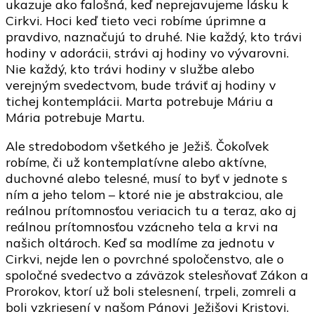
ukazuje ako falošná, keď neprejavujeme lásku k
Cirkvi. Hoci keď tieto veci robíme úprimne a
pravdivo, naznačujú to druhé. Nie každý, kto trávi
hodiny v adorácii, strávi aj hodiny vo vývarovni.
Nie každý, kto trávi hodiny v službe alebo
verejným svedectvom, bude tráviť aj hodiny v
tichej kontemplácii. Marta potrebuje Máriu a
Mária potrebuje Martu.
Ale stredobodom všetkého je Ježiš. Čokoľvek
robíme, či už kontemplatívne alebo aktívne,
duchovné alebo telesné, musí to byť v jednote s
ním a jeho telom – ktoré nie je abstrakciou, ale
reálnou prítomnosťou veriacich tu a teraz, ako aj
reálnou prítomnosťou vzácneho tela a krvi na
našich oltároch. Keď sa modlíme za jednotu v
Cirkvi, nejde len o povrchné spoločenstvo, ale o
spoločné svedectvo a záväzok stelesňovať Zákon a
Prorokov, ktorí už boli stelesnení, trpeli, zomreli a
boli vzkriesení v našom Pánovi Ježišovi Kristovi.