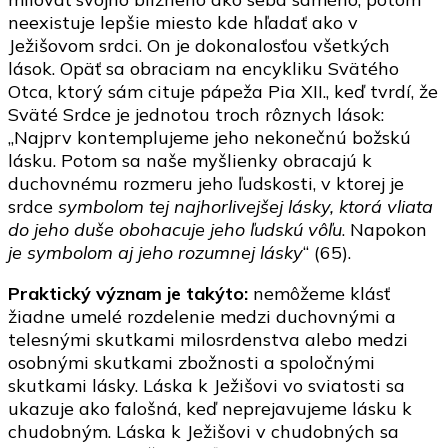
neexistuje lepšie miesto kde hľadať ako v
Ježišovom srdci. On je dokonalosťou všetkých
lások. Opäť sa obraciam na encykliku Svätého
Otca, ktorý sám cituje pápeža Pia XII., keď tvrdí, že
Sväté Srdce je jednotou troch rôznych lások:
„Najprv kontemplujeme jeho nekonečnú božskú
lásku. Potom sa naše myšlienky obracajú k
duchovnému rozmeru jeho ľudskosti, v ktorej je
srdce
symbolom tej najhorlivejšej lásky, ktorá vliata
do jeho duše obohacuje jeho ľudskú vôľu
. Napokon
je symbolom aj jeho rozumnej lásky
“ (65).
Praktický význam je takýto:
nemôžeme klásť
žiadne umelé rozdelenie medzi duchovnými a
telesnými skutkami milosrdenstva alebo medzi
osobnými skutkami zbožnosti a spoločnými
skutkami lásky. Láska k Ježišovi vo sviatosti sa
ukazuje ako falošná, keď neprejavujeme lásku k
chudobným. Láska k Ježišovi v chudobných sa