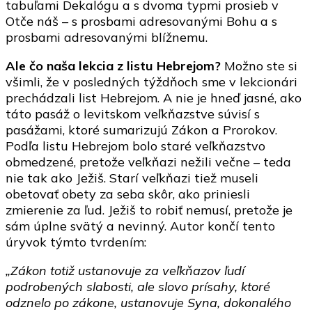
tabuľami Dekalógu a s dvoma typmi prosieb v
Otče náš – s prosbami adresovanými Bohu a s
prosbami adresovanými blížnemu.
Ale čo naša lekcia z listu Hebrejom?
Možno ste si
všimli, že v posledných týždňoch sme v lekcionári
prechádzali list Hebrejom. A nie je hneď jasné, ako
táto pasáž o levitskom veľkňazstve súvisí s
pasážami, ktoré sumarizujú Zákon a Prorokov.
Podľa listu Hebrejom bolo staré veľkňazstvo
obmedzené, pretože veľkňazi nežili večne – teda
nie tak ako Ježiš. Starí veľkňazi tiež museli
obetovať obety za seba skôr, ako priniesli
zmierenie za ľud. Ježiš to robiť nemusí, pretože je
sám úplne svätý a nevinný. Autor končí tento
úryvok týmto tvrdením:
„Zákon totiž ustanovuje za veľkňazov ľudí
podrobených slabosti, ale slovo prísahy, ktoré
odznelo po zákone, ustanovuje Syna, dokonalého