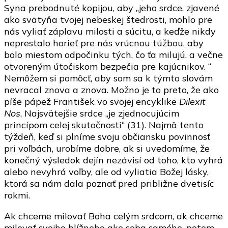
Syna prebodnuté kopijou, aby „jeho srdce, zjavené
ako svätyňa tvojej nebeskej štedrosti, mohlo pre
nás vyliať záplavu milosti a súcitu, a keďže nikdy
neprestalo horieť pre nás vrúcnou túžbou, aby
bolo miestom odpočinku tých, čo ťa milujú, a večne
otvoreným útočiskom bezpečia pre kajúcnikov. “
Nemôžem si pomôcť, aby som sa k týmto slovám
nevracal znova a znova. Možno je to preto, že ako
píše pápež František vo svojej encyklike
Dilexit
Nos
, Najsvätejšie srdce „je zjednocujúcim
princípom celej skutočnosti“ (31). Najmä tento
týždeň, keď si plníme svoju občiansku povinnosť
pri voľbách, urobíme dobre, ak si uvedomíme, že
konečný výsledok dejín nezávisí od toho, kto vyhrá
alebo nevyhrá voľby, ale od vyliatia Božej lásky,
ktorá sa nám dala poznať pred približne dvetisíc
rokmi.
Ak chceme milovať Boha celým srdcom, ak chceme
milovať svojho blížneho ako seba samého, potom