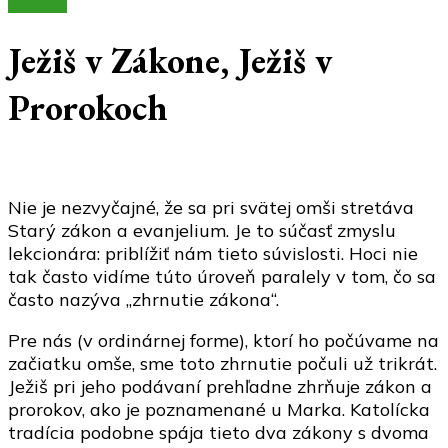
Články
Ježiš v Zákone, Ježiš v
Prorokoch
Nie je nezvyčajné, že sa pri svätej omši stretáva
Starý zákon a evanjelium. Je to súčasť zmyslu
lekcionára: priblížiť nám tieto súvislosti. Hoci nie
tak často vidíme túto úroveň paralely v tom, čo sa
často nazýva „zhrnutie zákona“.
Pre nás (v ordinárnej forme), ktorí ho počúvame na
začiatku omše, sme toto zhrnutie počuli už trikrát.
Ježiš pri jeho podávaní prehľadne zhrňuje zákon a
prorokov, ako je poznamenané u Marka. Katolícka
tradícia podobne spája tieto dva zákony s dvoma