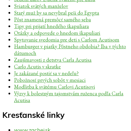
Sviatok svätých manželov
Starý muž by sa nevybral peši do Egypta
Pôst znamená premôcť samého seba
Tipy pri prijatí hnedého škapuliara
Otázky a odpovede o hnedom škapuliari
Spytovanie svedomia pre deti s Carlom Acutisom
Hamburger v piatky Pôstneho obdobia? Iba v týchto
dátumoch
Zaujímavosti z detstva Carla Acutisa
Carlo Acutis v skratke
Je zakázané postiť sa v nedeľu?
Pobožnosť prvých sobôt v mesiaci
Modlitba k svätému Carlovi Acutisovi
Výzvy k bolestným tajomstvám ruženca podľa Carla
Acutisa
Kresťanské linky
www.zachej.sk