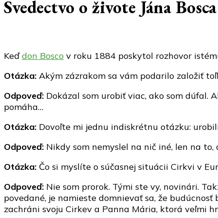
Svedectvo o živote Jána Bosca
Keď
don Bosco
v roku 1884 poskytol rozhovor istém
Otázka:
Akým zázrakom sa vám podarilo založiť toľ
Odpoveď:
Dokázal som urobiť viac, ako som dúfal. 
pomáha…
Otázka:
Dovoľte mi jednu indiskrétnu otázku: urobil
Odpoveď:
Nikdy som nemyslel na nič iné, len na to,
Otázka:
Čo si myslíte o súčasnej situácii Cirkvi v E
Odpoveď:
Nie som prorok. Tými ste vy, novinári. Ta
povedané, je namieste domnievať sa, že budúcnosť 
zachráni svoju Cirkev a Panna Mária, ktorá veľmi 