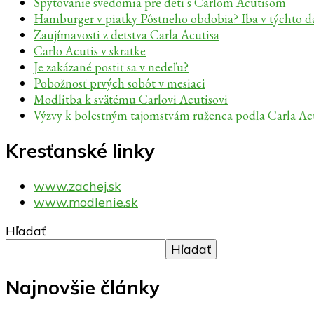
Spytovanie svedomia pre deti s Carlom Acutisom
Hamburger v piatky Pôstneho obdobia? Iba v týchto 
Zaujímavosti z detstva Carla Acutisa
Carlo Acutis v skratke
Je zakázané postiť sa v nedeľu?
Pobožnosť prvých sobôt v mesiaci
Modlitba k svätému Carlovi Acutisovi
Výzvy k bolestným tajomstvám ruženca podľa Carla Ac
Kresťanské linky
www.zachej.sk
www.modlenie.sk
Hľadať
Hľadať
Najnovšie články