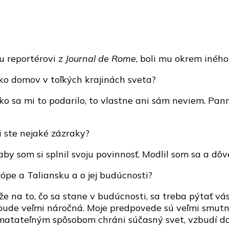
u reportérovi z
Journal de Rome
, boli mu okrem iného
ko domov v toľkých krajinách sveta?
Ako sa mi to podarilo, to vlastne ani sám neviem. Pa
i ste nejaké zázraky?
 aby som si splnil svoju povinnosť. Modlil som sa a d
urópe a Taliansku a o jej budúcnosti?
kže na to, čo sa stane v budúcnosti, sa treba pýtať 
bude veľmi náročná. Moje predpovede sú veľmi smutné
hmatateľným spôsobom chráni súčasný svet, vzbudí d