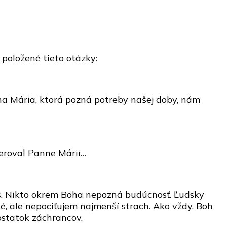
 položené tieto otázky:
nna Mária, ktorá pozná potreby našej doby, nám
ôveroval Panne Márii…
vás. Nikto okrem Boha nepozná budúcnosť. Ľudsky
, ale nepociťujem najmenší strach. Ako vždy, Boh
ostatok záchrancov.