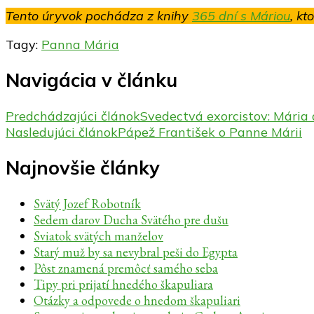
Tento úryvok pochádza z knihy
365 dní s Máriou
, kt
Tagy:
Panna Mária
Navigácia v článku
Predchádzajúci článok
Svedectvá exorcistov: Mária
Nasledujúci článok
Pápež František o Panne Márii
Najnovšie články
Svätý Jozef Robotník
Sedem darov Ducha Svätého pre dušu
Sviatok svätých manželov
Starý muž by sa nevybral peši do Egypta
Pôst znamená premôcť samého seba
Tipy pri prijatí hnedého škapuliara
Otázky a odpovede o hnedom škapuliari