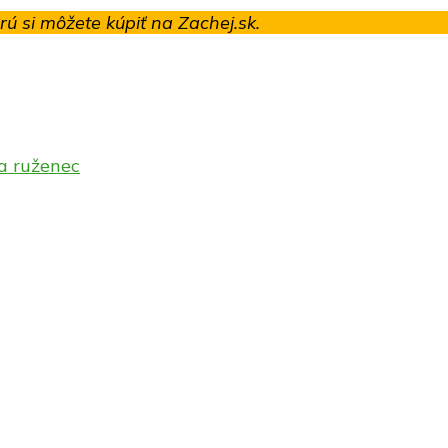
orú si môžete kúpiť na Zachej.sk.
 a ruženec