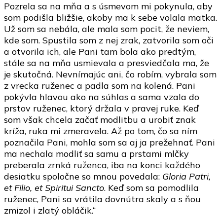
Pozrela sa na mňa a s úsmevom mi pokynula, aby
som podišla bližšie, akoby ma k sebe volala matka.
Už som sa nebála, ale mala som pocit, že neviem,
kde som. Spustila som z nej zrak, zatvorila som oči
a otvorila ich, ale Pani tam bola ako predtým,
stále sa na mňa usmievala a presviedčala ma, že
je skutočná. Nevnímajúc ani, čo robím, vybrala som
z vrecka ruženec a padla som na kolená. Pani
pokývla hlavou ako na súhlas a sama vzala do
prstov ruženec, ktorý držala v pravej ruke. Keď
som však chcela začať modlitbu a urobiť znak
kríža, ruka mi zmeravela. Až po tom, čo sa ním
poznačila Pani, mohla som sa aj ja prežehnať. Pani
ma nechala modliť sa samu a prstami mlčky
preberala zrnká ruženca, iba na konci každého
desiatku spoločne so mnou povedala:
Gloria Patri,
et Filio, et Spiritui Sancto
. Keď som sa pomodlila
ruženec, Pani sa vrátila dovnútra skaly a s ňou
zmizol i zlatý obláčik.“