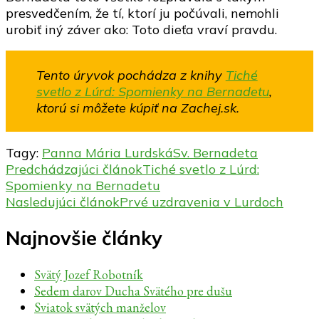
presvedčením, že tí, ktorí ju počúvali, nemohli
urobiť iný záver ako: Toto dieťa vraví pravdu.
Tento úryvok pochádza z knihy
Tiché
svetlo z Lúrd: Spomienky na Bernadetu
,
ktorú si môžete kúpiť na Zachej.sk.
Tagy:
Panna Mária Lurdská
Sv. Bernadeta
Navigácia
Predchádzajúci článok
Tiché svetlo z Lúrd:
Spomienky na Bernadetu
v
Nasledujúci článok
Prvé uzdravenia v Lurdoch
článku
Najnovšie články
Svätý Jozef Robotník
Sedem darov Ducha Svätého pre dušu
Sviatok svätých manželov