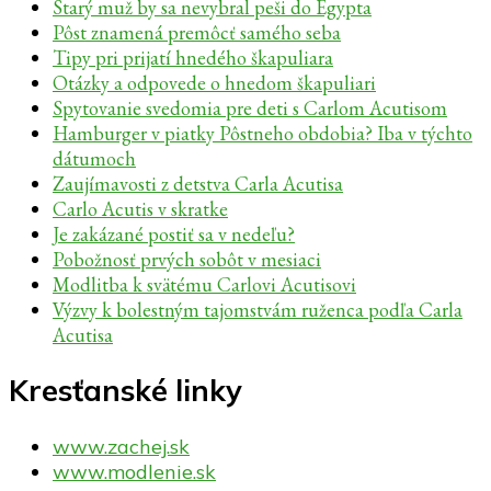
Starý muž by sa nevybral peši do Egypta
Pôst znamená premôcť samého seba
Tipy pri prijatí hnedého škapuliara
Otázky a odpovede o hnedom škapuliari
Spytovanie svedomia pre deti s Carlom Acutisom
Hamburger v piatky Pôstneho obdobia? Iba v týchto
dátumoch
Zaujímavosti z detstva Carla Acutisa
Carlo Acutis v skratke
Je zakázané postiť sa v nedeľu?
Pobožnosť prvých sobôt v mesiaci
Modlitba k svätému Carlovi Acutisovi
Výzvy k bolestným tajomstvám ruženca podľa Carla
Acutisa
Kresťanské linky
www.zachej.sk
www.modlenie.sk