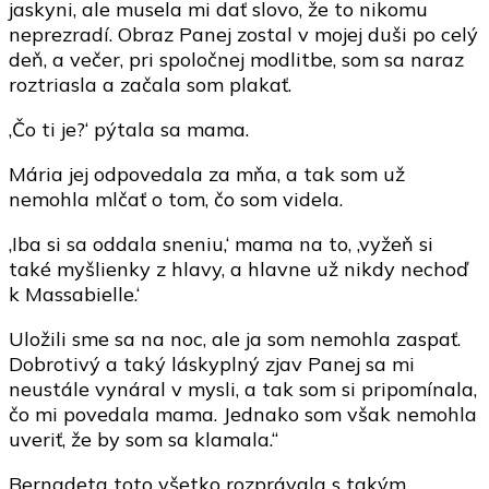
jaskyni, ale musela mi dať slovo, že to nikomu
neprezradí. Obraz Panej zostal v mojej duši po celý
deň, a večer, pri spoločnej modlitbe, som sa naraz
roztriasla a začala som plakať.
‚Čo ti je?‘ pýtala sa mama.
Mária jej odpovedala za mňa, a tak som už
nemohla mlčať o tom, čo som videla.
‚Iba si sa oddala sneniu,‘ mama na to, ‚vyžeň si
také myšlienky z hlavy, a hlavne už nikdy nechoď
k Massabielle.‘
Uložili sme sa na noc, ale ja som nemohla zaspať.
Dobrotivý a taký láskyplný zjav Panej sa mi
neustále vynáral v mysli, a tak som si pripomínala,
čo mi povedala mama. Jednako som však nemohla
uveriť, že by som sa klamala.“
Bernadeta toto všetko rozprávala s takým