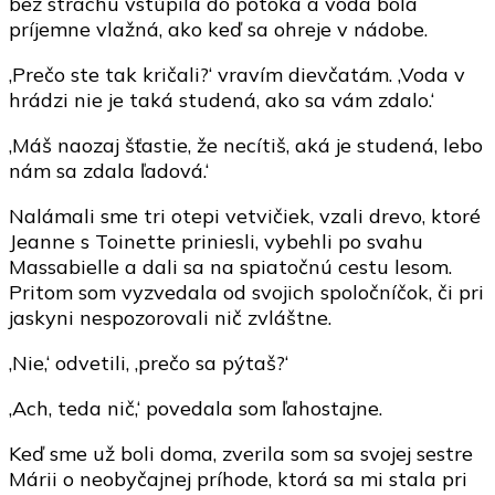
bez strachu vstúpila do potoka a voda bola
príjemne vlažná, ako keď sa ohreje v nádobe.
‚Prečo ste tak kričali?‘ vravím dievčatám. ‚Voda v
hrádzi nie je taká studená, ako sa vám zdalo.‘
‚Máš naozaj šťastie, že necítiš, aká je studená, lebo
nám sa zdala ľadová.‘
Nalámali sme tri otepi vetvičiek, vzali drevo, ktoré
Jeanne s Toinette priniesli, vybehli po svahu
Massabielle a dali sa na spiatočnú cestu lesom.
Pritom som vyzvedala od svojich spoločníčok, či pri
jaskyni nespozorovali nič zvláštne.
‚Nie,‘ odvetili, ‚prečo sa pýtaš?‘
‚Ach, teda nič,‘ povedala som ľahostajne.
Keď sme už boli doma, zverila som sa svojej sestre
Márii o neobyčajnej príhode, ktorá sa mi stala pri