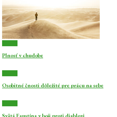
Články
Plnosť v chudobe
Články
Osobitné čnosti dôležité pre prácu na sebe
Články
Svätá Faustína v boji proti diablovi