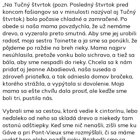
„Na Tučný štvrtok (pozn. Posledný štvrtok pred
koncom fašiangov sa v minulosti nazýval aj Tučný
štvrtok.) bolo počasie chladné a zamračené. Po
obede si naša mama povzdychla, že už nemáme
drevo, a vyzerala preto smutná. Aby sme jej urobili
radosť, moja sestra Toinette a ja sme sa ponúkli, že
pôjdeme po raždie na breh rieky. Mama najprv
nesúhlasila, pretože vonku bolo sichravo, a tiež sa
bála, aby sme nespadli do rieky. Chcela sa k nám
pridať aj Jeanne Abadieová, naša suseda a
zároveň priateľka, a tak odniesla domov bračeka,
ktorého strážila, a vypýtala si dovolenie. Moja
mama sa ešte chvíľu dala prosiť, ale keďže sme
boli tri, pustila nás.
Vybrali sme sa cestou, ktorá vedie k cintorínu, lebo
neďaleko od neho sa skladá drevo a niekedy tam
ostanú odštiepky. Keď sme nič nenašli, zišli sme ku
Gáve a pri Pont-Vieux sme rozmýšľali, či sa máme
vydať hore alebo pozdĺž rieky. Rozhodli sme sa