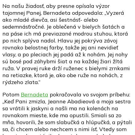
Na našu žiadosť, aby presne opísala výzor
tajomnej Panej, Bernadeta odpovedala: „Vyzerá
ako mladé dievča, asi šestnásť- alebo
sedemnásťročné. Je oblečená v bielych šatách a
na páse ich má previazané modrou stuhou, ktorá
po nich splýva nadol. Hlavu jej pokrýva závoj
rovnako belostnej farby, takže jej ani nevidieť
vlasy, a po pleciach jej padá až k nohám. Jej nohy
sú bosé pod záhybmi šiat a na každej žiari žltá
ruža. V pravej ruke drží ruženec s bielymi zrnkami
na retiazke, ktorá je, ako obe ruže na nohách, z
rýdzeho zlata.“
Potom
Bernadeta
pokračovala vo svojom príbehu:
„Keď Pani zmizla, Jeanne Abadieová a moja sestra
sa vrátili k jaskyni a našli ma na kolenách na
rovnakom mieste, kde ma opustili. Smiali sa zo
mňa, hovorili, že som slabučká a hlúpučká, a pýtali
sa, či chcem alebo nechcem s nimi ísť. Vtedy som