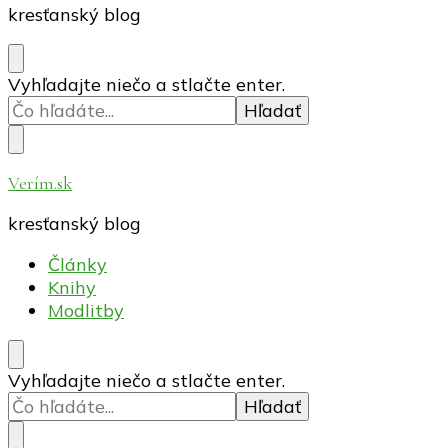
kresťanský blog
Hľadáte
Vyhľadajte niečo a stlačte enter.
niečo?
Verím.sk
kresťanský blog
Články
Knihy
Modlitby
Hľadáte
Vyhľadajte niečo a stlačte enter.
niečo?