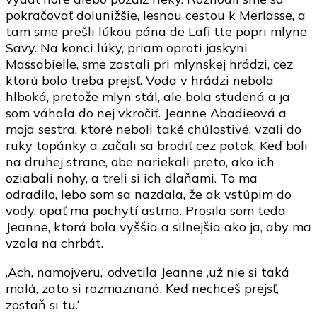
pokračovať dolunižšie, lesnou cestou k Merlasse, a
tam sme prešli lúkou pána de Lafi tte popri mlyne
Savy. Na konci lúky, priam oproti jaskyni
Massabielle, sme zastali pri mlynskej hrádzi, cez
ktorú bolo treba prejsť. Voda v hrádzi nebola
hlboká, pretože mlyn stál, ale bola studená a ja
som váhala do nej vkročiť. Jeanne Abadieová a
moja sestra, ktoré neboli také chúlostivé, vzali do
ruky topánky a začali sa brodiť cez potok. Keď boli
na druhej strane, obe nariekali preto, ako ich
oziabali nohy, a treli si ich dlaňami. To ma
odradilo, lebo som sa nazdala, že ak vstúpim do
vody, opäť ma pochytí astma. Prosila som teda
Jeanne, ktorá bola vyššia a silnejšia ako ja, aby ma
vzala na chrbát.
‚Ach, namojveru,‘ odvetila Jeanne ‚už nie si taká
malá, zato si rozmaznaná. Keď nechceš prejsť,
zostaň si tu.‘