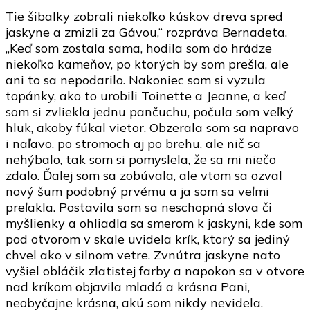
Tie šibalky zobrali niekoľko kúskov dreva spred
jaskyne a zmizli za Gávou,“ rozpráva Bernadeta.
„Keď som zostala sama, hodila som do hrádze
niekoľko kameňov, po ktorých by som prešla, ale
ani to sa nepodarilo. Nakoniec som si vyzula
topánky, ako to urobili Toinette a Jeanne, a keď
som si zvliekla jednu pančuchu, počula som veľký
hluk, akoby fúkal vietor. Obzerala som sa napravo
i naľavo, po stromoch aj po brehu, ale nič sa
nehýbalo, tak som si pomyslela, že sa mi niečo
zdalo. Ďalej som sa zobúvala, ale vtom sa ozval
nový šum podobný prvému a ja som sa veľmi
preľakla. Postavila som sa neschopná slova či
myšlienky a ohliadla sa smerom k jaskyni, kde som
pod otvorom v skale uvidela krík, ktorý sa jediný
chvel ako v silnom vetre. Zvnútra jaskyne nato
vyšiel obláčik zlatistej farby a napokon sa v otvore
nad kríkom objavila mladá a krásna Pani,
neobyčajne krásna, akú som nikdy nevidela.