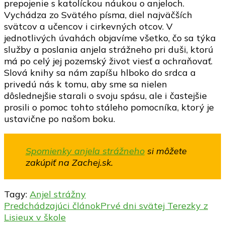
prepojenie s katolíckou náukou o anjeloch.
Vychádza zo Svätého písma, diel najväčších
svätcov a učencov i cirkevných otcov. V
jednotlivých úvahách objavíme všetko, čo sa týka
služby a poslania anjela strážneho pri duši, ktorú
má po celý jej pozemský život viesť a ochraňovať.
Slová knihy sa nám zapíšu hlboko do srdca a
privedú nás k tomu, aby sme sa nielen
dôslednejšie starali o svoju spásu, ale i častejšie
prosili o pomoc tohto stáleho pomocníka, ktorý je
ustavične po našom boku.
Spomienky anjela strážneho
si môžete
zakúpiť na Zachej.sk.
Tagy:
Anjel strážny
Navigácia
Predchádzajúci článok
Prvé dni svätej Terezky z
Lisieux v škole