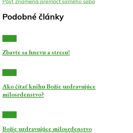
Pôst znamená premôcť samého seba
Podobné články
Knihy
Zbavte sa hnevu a stresu!
Knihy
Ako čítať knihu Božie uzdravujúce
milosrdenstvo?
Knihy
Božie uzdravujúce milosrdenstvo