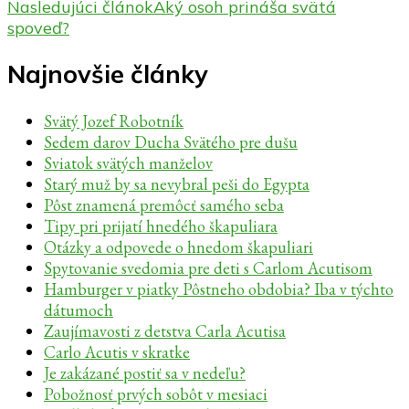
v
Nasledujúci článok
Aký osoh prináša svätá
článku
spoveď?
Najnovšie články
Svätý Jozef Robotník
Sedem darov Ducha Svätého pre dušu
Sviatok svätých manželov
Starý muž by sa nevybral peši do Egypta
Pôst znamená premôcť samého seba
Tipy pri prijatí hnedého škapuliara
Otázky a odpovede o hnedom škapuliari
Spytovanie svedomia pre deti s Carlom Acutisom
Hamburger v piatky Pôstneho obdobia? Iba v týchto
dátumoch
Zaujímavosti z detstva Carla Acutisa
Carlo Acutis v skratke
Je zakázané postiť sa v nedeľu?
Pobožnosť prvých sobôt v mesiaci