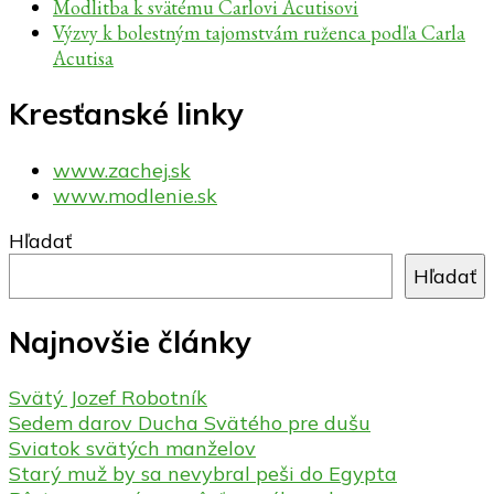
Modlitba k svätému Carlovi Acutisovi
Výzvy k bolestným tajomstvám ruženca podľa Carla
Acutisa
Kresťanské linky
www.zachej.sk
www.modlenie.sk
Hľadať
Hľadať
Najnovšie články
Svätý Jozef Robotník
Sedem darov Ducha Svätého pre dušu
Sviatok svätých manželov
Starý muž by sa nevybral peši do Egypta