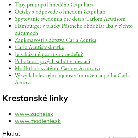
Tipy pri prijatí hnedého škapuliara
Otázky a odpovede o hnedom škapuliari
Spytovanie svedomia pre deti s Carlom Acutisom
Hamburger v piatky Pôstneho obdobia? Iba v týchto
dátumoch
Zaujímavosti z detstva Carla Acutisa
Carlo Acutis v skratke
Je zakázané postiť sa v nedeľu?
Pobožnosť prvých sobôt v mesiaci
Modlitba k svätému Carlovi Acutisovi
Výzvy k bolestným tajomstvám ruženca podľa Carla
Acutisa
Kresťanské linky
www.zachej.sk
www.modlenie.sk
Hľadať