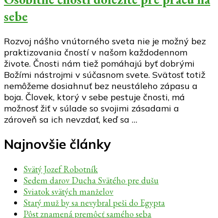
sebe
Rozvoj nášho vnútorného sveta nie je možný bez
praktizovania čností v našom každodennom
živote. Čnosti nám tiež pomáhajú byť dobrými
Božími nástrojmi v súčasnom svete. Svätosť totiž
nemôžeme dosiahnuť bez neustáleho zápasu a
boja. Človek, ktorý v sebe pestuje čnosti, má
možnosť žiť v súlade so svojimi zásadami a
zároveň sa ich nevzdať, keď sa …
Najnovšie články
Svätý Jozef Robotník
Sedem darov Ducha Svätého pre dušu
Sviatok svätých manželov
Starý muž by sa nevybral peši do Egypta
Pôst znamená premôcť samého seba