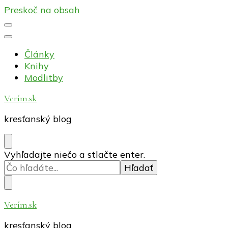
Preskoč na obsah
Články
Knihy
Modlitby
Verím.sk
kresťanský blog
Hľadáte
Vyhľadajte niečo a stlačte enter.
niečo?
Verím.sk
kresťanský blog