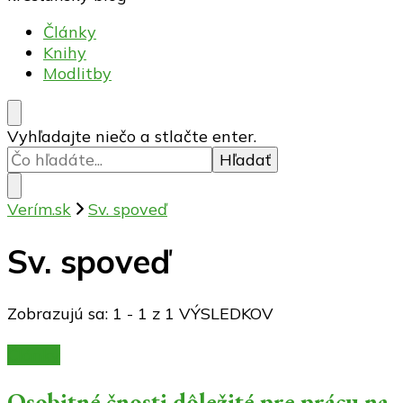
Články
Knihy
Modlitby
Hľadáte
Vyhľadajte niečo a stlačte enter.
niečo?
Verím.sk
Sv. spoveď
Sv. spoveď
Zobrazujú sa: 1 - 1 z 1 VÝSLEDKOV
Články
Osobitné čnosti dôležité pre prácu na