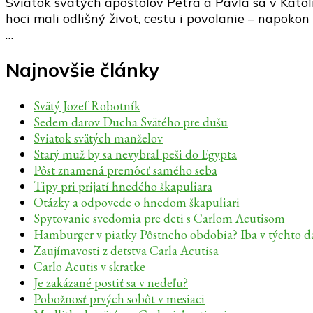
Sviatok svätých apoštolov Petra a Pavla sa v Katolíc
hoci mali odlišný život, cestu i povolanie – napokon 
…
Najnovšie články
Svätý Jozef Robotník
Sedem darov Ducha Svätého pre dušu
Sviatok svätých manželov
Starý muž by sa nevybral peši do Egypta
Pôst znamená premôcť samého seba
Tipy pri prijatí hnedého škapuliara
Otázky a odpovede o hnedom škapuliari
Spytovanie svedomia pre deti s Carlom Acutisom
Hamburger v piatky Pôstneho obdobia? Iba v týchto 
Zaujímavosti z detstva Carla Acutisa
Carlo Acutis v skratke
Je zakázané postiť sa v nedeľu?
Pobožnosť prvých sobôt v mesiaci