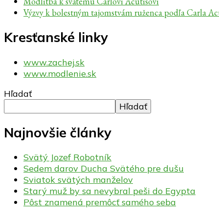
Modlitba k svätému Carlovi Acutisovi
Výzvy k bolestným tajomstvám ruženca podľa Carla Ac
Kresťanské linky
www.zachej.sk
www.modlenie.sk
Hľadať
Hľadať
Najnovšie články
Svätý Jozef Robotník
Sedem darov Ducha Svätého pre dušu
Sviatok svätých manželov
Starý muž by sa nevybral peši do Egypta
Pôst znamená premôcť samého seba