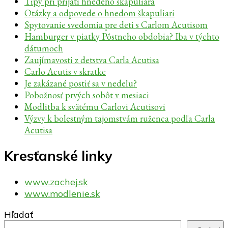
Tipy pri prijatí hnedého škapuliara
Otázky a odpovede o hnedom škapuliari
Spytovanie svedomia pre deti s Carlom Acutisom
Hamburger v piatky Pôstneho obdobia? Iba v týchto
dátumoch
Zaujímavosti z detstva Carla Acutisa
Carlo Acutis v skratke
Je zakázané postiť sa v nedeľu?
Pobožnosť prvých sobôt v mesiaci
Modlitba k svätému Carlovi Acutisovi
Výzvy k bolestným tajomstvám ruženca podľa Carla
Acutisa
Kresťanské linky
www.zachej.sk
www.modlenie.sk
Hľadať