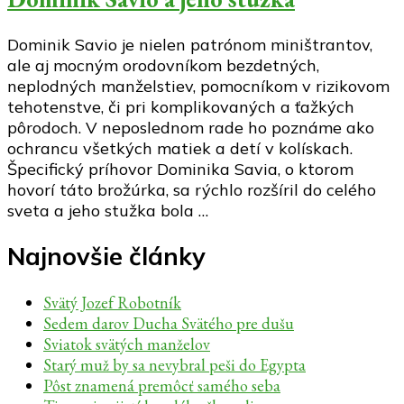
Dominik Savio je nielen patrónom miništrantov,
ale aj mocným orodovníkom bezdetných,
neplodných manželstiev, pomocníkom v rizikovom
tehotenstve, či pri komplikovaných a ťažkých
pôrodoch. V neposlednom rade ho poznáme ako
ochrancu všetkých matiek a detí v kolískach.
Špecifický príhovor Dominika Savia, o ktorom
hovorí táto brožúrka, sa rýchlo rozšíril do celého
sveta a jeho stužka bola …
Najnovšie články
Svätý Jozef Robotník
Sedem darov Ducha Svätého pre dušu
Sviatok svätých manželov
Starý muž by sa nevybral peši do Egypta
Pôst znamená premôcť samého seba