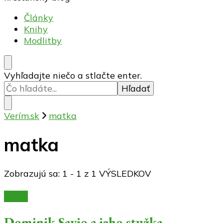
Články
Knihy
Modlitby
Hľadáte
Vyhľadajte niečo a stlačte enter.
niečo?
Verím.sk
matka
matka
Zobrazujú sa: 1 - 1 z 1 VÝSLEDKOV
Knihy
Dominik Savio a jeho stužka