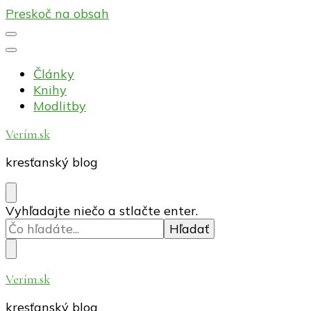
Preskoč na obsah
Články
Knihy
Modlitby
Verím.sk
kresťanský blog
Hľadáte
Vyhľadajte niečo a stlačte enter.
niečo?
Verím.sk
kresťanský blog